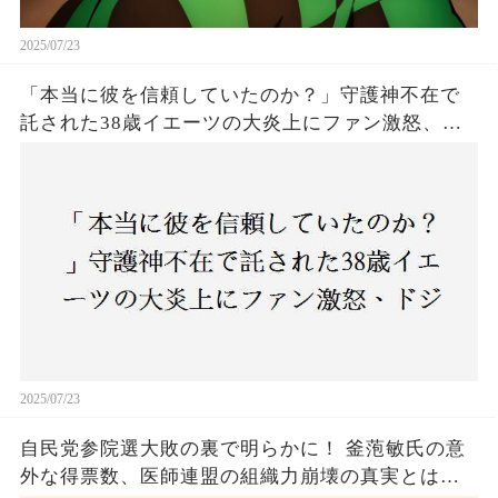
2025/07/23
「本当に彼を信頼していたのか？」守護神不在で
託された38歳イエーツの大炎上にファン激怒、ド
ジャース救援陣の崩壊が止まらないワケとは
2025/07/23
自民党参院選大敗の裏で明らかに！ 釜萢敏氏の意
外な得票数、医師連盟の組織力崩壊の真実とは？