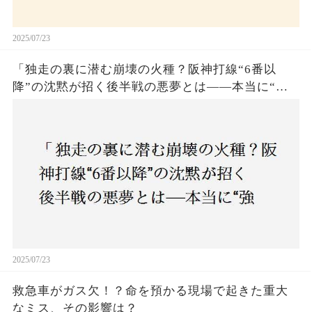
2025/07/23
「独走の裏に潜む崩壊の火種？阪神打線“6番以
降”の沈黙が招く後半戦の悪夢とは——本当に“強
いチーム”と呼べるのか？」
2025/07/23
救急車がガス欠！？命を預かる現場で起きた重大
なミス、その影響は？