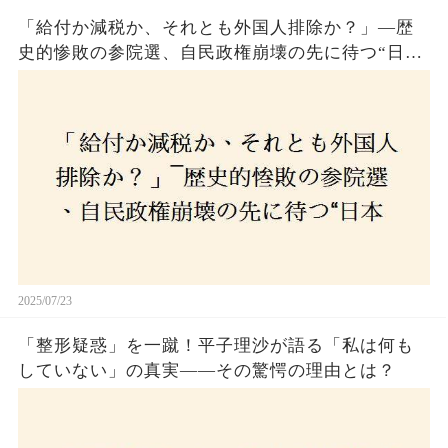
「給付か減税か、それとも外国人排除か？」―歴
史的惨敗の参院選、自民政権崩壊の先に待つ“日本
経済の自滅シナリオ”とは？なぜ国民は『痛み』を
選び続けるのか
2025/07/23
「整形疑惑」を一蹴！平子理沙が語る「私は何も
していない」の真実——その驚愕の理由とは？