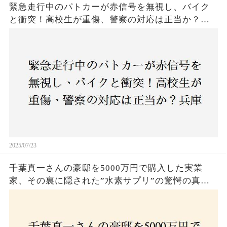
緊急走行中のパトカーが赤信号を無視し、バイク
と衝突！高校生が重傷、警察の対応は正当か？兵
庫・明石市で起きた衝撃の事故
2025/07/23
千葉真一さんの豪邸を5000万円で購入した実業
家、その裏に隠された”水素サプリ”の驚愕の真実
とは？コロナ拒否と30錠の謎のサプリメント。彼
の死と実業家との深い因縁が明らかに！