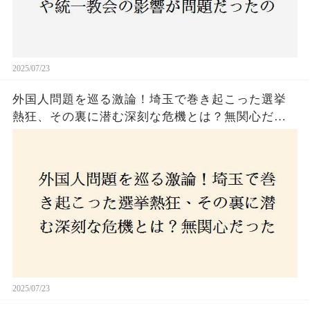
2025/07/23
外国人問題を巡る激論！埼玉で巻き起こった選挙
熱狂、その裏に潜む深刻な危機とは？無関心だっ
た市民が感じた「漠然とした不安」、そして「日
本人ファースト」を掲げた新興勢力の台頭。勝因
はネットとSNS、それとも底知れぬ恐怖？政治に無
関心な層が動いた背景にあるものとは？
2025/07/23