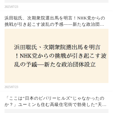
2025/07/23
浜田聡氏、次期衆院選出馬を明言！NHK党からの
挑戦が引き起こす波乱の予感——新たな政治団体
設立に込めた思いとは？「共和党？自由党？」そ
の選択肢に隠された真意とは
2025/07/23
「ここは“日本のビバリーヒルズ”じゃなかったの
か？」ユーミンも住む高級住宅街で勃発した“天井
バトル”の真相──景観ルールを無視した建築に住