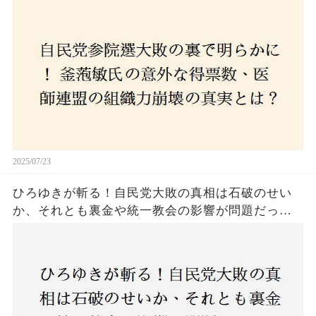
コロナ禍の注目人物も票を伸ばせず、組織再建の
危機に直面！あなたはこの結果をどう見る？
2025/07/23
ひろゆきが斬る！自民党大敗の真相は石破のせい
か、それとも裏金や統一教会の影響が問題だった
のか？ 責任論に揺れる自民党に新たな疑惑が浮
上！