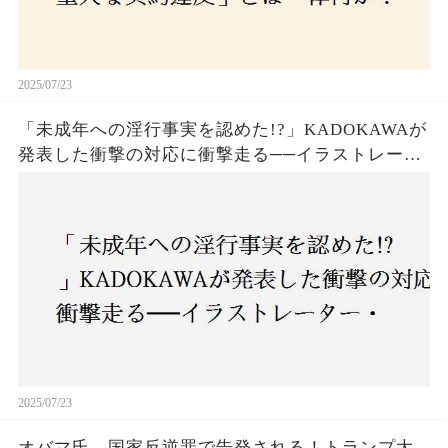
2025/07/23
「未成年への淫行事実を認めた!?」KADOKAWAが
発表した衝撃の対応に衝撃走る──イラストレータ
ー・がおう氏の作品絶版&配信停止の裏側とは
2025/07/23
オバマ氏、国家反逆罪で告発される！トランプ大