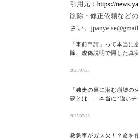
引用元：
https://news.
削除・修正依頼など
さい。
jpanyelse@gmai
「事前申請」って本当に
除、虚偽説明で隠した真
2025/07/23
「独走の裏に潜む崩壊の火
夢とは——本当に“強いチ
2025/07/23
救急車がガス欠！？命を