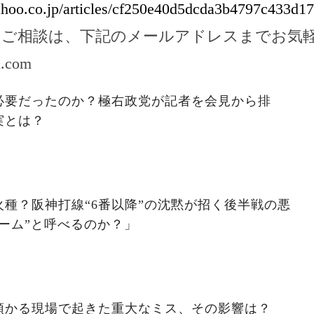
yahoo.co.jp/articles/cf250e40d5dcda3b4797c433d1
のご相談は、下記のメールアドレスまでお気
l.com
必要だったのか？極右政党が記者を会見から排
実とは？
種？阪神打線“6番以降”の沈黙が招く後半戦の悪
ーム”と呼べるのか？」
預かる現場で起きた重大なミス、その影響は？