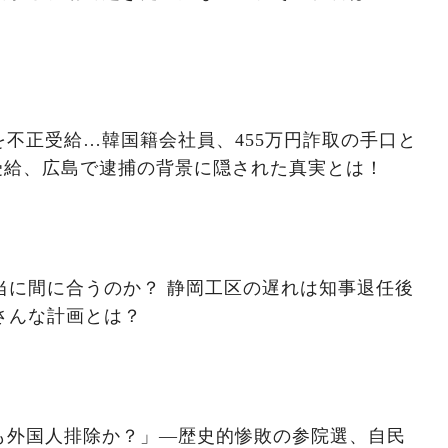
不正受給…韓国籍会社員、455万円詐取の手口と
受給、広島で逮捕の背景に隠された真実とは！
本当に間に合うのか？ 静岡工区の遅れは知事退任後
さんな計画とは？
も外国人排除か？」―歴史的惨敗の参院選、自民