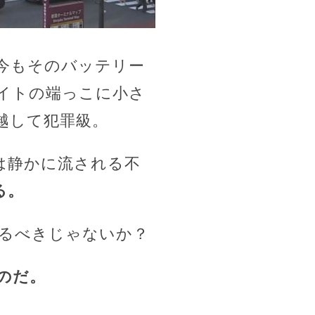
ぜ今もそのバッテリー
イトの端っこに小さ
越して犯罪級。
は静かに流される不
る。
るべきじゃないか？
のだ。