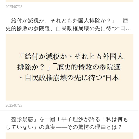
2025/07/23
「給付か減税か、それとも外国人排除か？」―歴
史的惨敗の参院選、自民政権崩壊の先に待つ“日本
経済の自滅シナリオ”とは？なぜ国民は『痛み』を
選び続けるのか
2025/07/23
「整形疑惑」を一蹴！平子理沙が語る「私は何も
していない」の真実——その驚愕の理由とは？