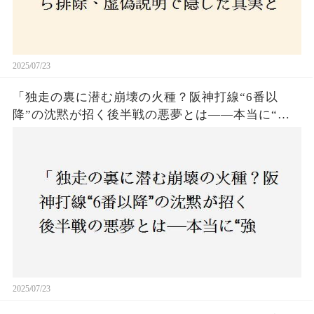
2025/07/23
「独走の裏に潜む崩壊の火種？阪神打線“6番以
降”の沈黙が招く後半戦の悪夢とは——本当に“強
いチーム”と呼べるのか？」
2025/07/23