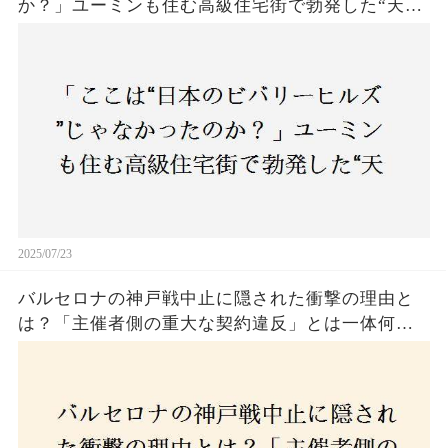
か？」ユーミンも住む高級住宅街で勃発した“天井
バトル”の真相──景観ルールを無視した建築に住
民激怒！
2025/07/23
バルセロナの神戸戦中止に隠された衝撃の理由と
は？「主催者側の重大な契約違反」とは一体何
か！？ファンは一体誰を責めるべきなのか？