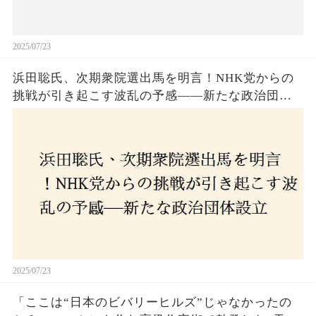
2025/07/23
浜田聡氏、次期衆院選出馬を明言！NHK党からの
挑戦が引き起こす波乱の予感——新たな政治団体
設立に込めた思いとは？「共和党？自由党？」そ
の選択肢に隠された真意とは
2025/07/23
「ここは“日本のビバリーヒルズ”じゃなかったの