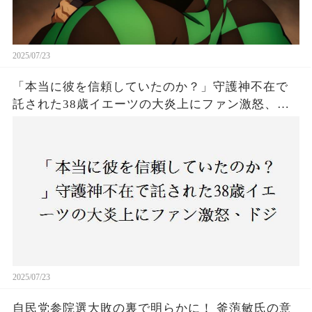
2025/07/23
「本当に彼を信頼していたのか？」守護神不在で
託された38歳イエーツの大炎上にファン激怒、ド
ジャース救援陣の崩壊が止まらないワケとは
2025/07/23
自民党参院選大敗の裏で明らかに！ 釜萢敏氏の意