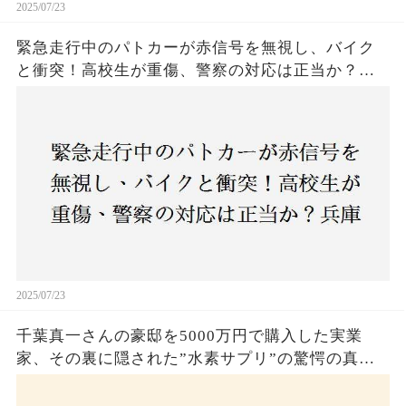
2025/07/23
緊急走行中のパトカーが赤信号を無視し、バイク
と衝突！高校生が重傷、警察の対応は正当か？兵
庫・明石市で起きた衝撃の事故
2025/07/23
千葉真一さんの豪邸を5000万円で購入した実業
家、その裏に隠された”水素サプリ”の驚愕の真実
とは？コロナ拒否と30錠の謎のサプリメント。彼
の死と実業家との深い因縁が明らかに！