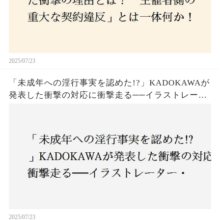
2025/07/23
「未成年への淫行事実を認めた!?」KADOKAWAが
発表した衝撃の対応に衝撃走る──イラストレータ
ー・がおう氏の作品絶版&配信停止の裏側とは
2025/07/23