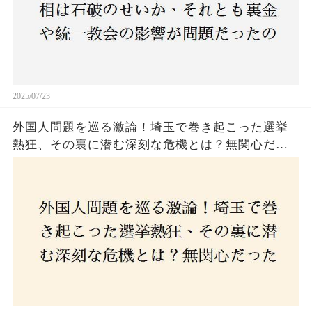
2025/07/23
外国人問題を巡る激論！埼玉で巻き起こった選挙
熱狂、その裏に潜む深刻な危機とは？無関心だっ
た市民が感じた「漠然とした不安」、そして「日
本人ファースト」を掲げた新興勢力の台頭。勝因
はネットとSNS、それとも底知れぬ恐怖？政治に無
関心な層が動いた背景にあるものとは？