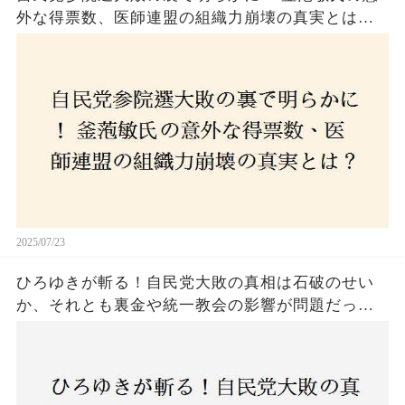
外な得票数、医師連盟の組織力崩壊の真実とは？
コロナ禍の注目人物も票を伸ばせず、組織再建の
危機に直面！あなたはこの結果をどう見る？
2025/07/23
ひろゆきが斬る！自民党大敗の真相は石破のせい
か、それとも裏金や統一教会の影響が問題だった
のか？ 責任論に揺れる自民党に新たな疑惑が浮
上！