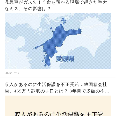
救急車がガス欠！？命を預かる現場で起きた重大
なミス、その影響は？
2025/07/23
収入があるのに生活保護を不正受給…韓国籍会社
員、455万円詐取の手口とは？ 3年間で多額の不正
受給、広島で逮捕の背景に隠された真実とは！