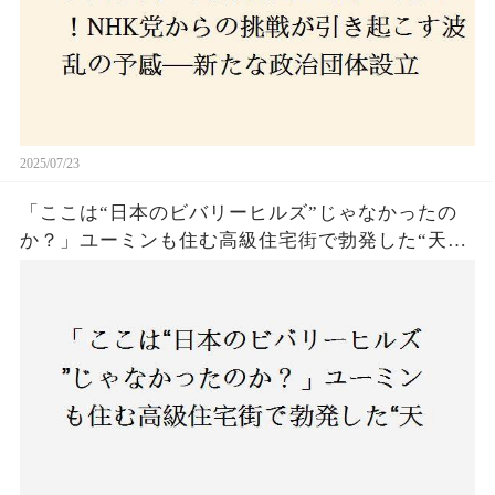
2025/07/23
「ここは“日本のビバリーヒルズ”じゃなかったの
か？」ユーミンも住む高級住宅街で勃発した“天井
バトル”の真相──景観ルールを無視した建築に住
民激怒！