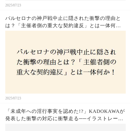
2025/07/23
バルセロナの神戸戦中止に隠された衝撃の理由と
は？「主催者側の重大な契約違反」とは一体何
か！？ファンは一体誰を責めるべきなのか？
2025/07/23
「未成年への淫行事実を認めた!?」KADOKAWAが
発表した衝撃の対応に衝撃走る──イラストレータ
ー・がおう氏の作品絶版&配信停止の裏側とは