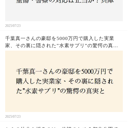
2025/07/23
千葉真一さんの豪邸を5000万円で購入した実業
家、その裏に隠された”水素サプリ”の驚愕の真実
とは？コロナ拒否と30錠の謎のサプリメント。彼
の死と実業家との深い因縁が明らかに！
2025/07/23