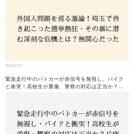
本人ファースト」を掲げた新興勢力の台頭。勝因
はネットとSNS、それとも底知れぬ恐怖？政治に無
関心な層が動いた背景にあるものとは？
2025/07/23
緊急走行中のパトカーが赤信号を無視し、バイク
と衝突！高校生が重傷、警察の対応は正当か？兵
庫・明石市で起きた衝撃の事故