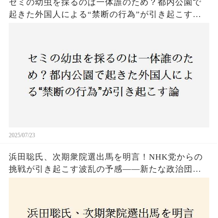
セミの幼虫を採るのは一体誰のため？都内公園で
起きた外国人による“禁断の行為”が引き起こす論
争とは！子どもたちの楽しみが奪われる？それと
も新たな食文化の一環？
2025/07/23
浜田聡氏、次期衆院選出馬を明言！NHK党からの
挑戦が引き起こす波乱の予感——新たな政治団体
設立に込めた思いとは？「共和党？自由党？」そ
の選択肢に隠された真意とは