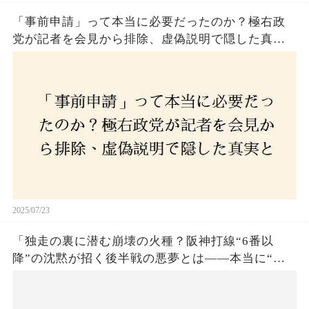
「事前申請」って本当に必要だったのか？極右政
党が記者を会見から排除、虚偽説明で隠した真実
とは？
2025/07/23
「独走の裏に潜む崩壊の火種？阪神打線“6番以
降”の沈黙が招く後半戦の悪夢とは——本当に“強
いチーム”と呼べるのか？」