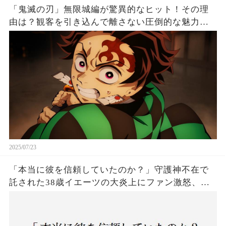
「鬼滅の刃」無限城編が驚異的なヒット！その理
由は？観客を引き込んで離さない圧倒的な魅力と
は！
2025/07/23
「本当に彼を信頼していたのか？」守護神不在で
託された38歳イエーツの大炎上にファン激怒、ド
ジャース救援陣の崩壊が止まらないワケとは