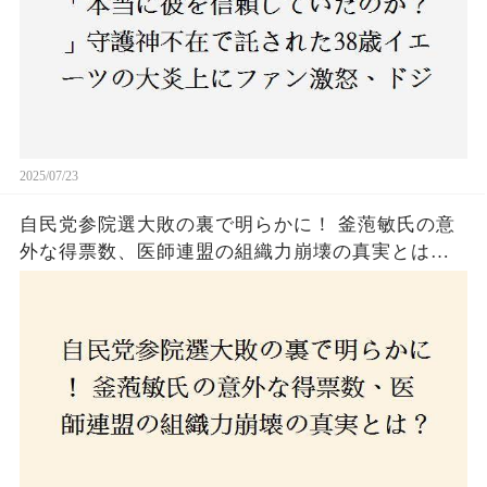
2025/07/23
自民党参院選大敗の裏で明らかに！ 釜萢敏氏の意
外な得票数、医師連盟の組織力崩壊の真実とは？
コロナ禍の注目人物も票を伸ばせず、組織再建の
危機に直面！あなたはこの結果をどう見る？