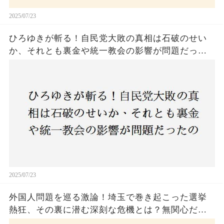
2025/07/23
ひろゆきが斬る！自民党大敗の真相は石破のせい
か、それとも裏金や統一教会の影響が問題だった
のか？ 責任論に揺れる自民党に新たな疑惑が浮
上！
2025/07/23
外国人問題を巡る激論！埼玉で巻き起こった選挙
熱狂、その裏に潜む深刻な危機とは？無関心だっ
た市民が感じた「漠然とした不安」、そして「日