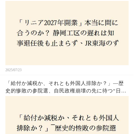
さんな計画とは？
2025/07/23
「給付か減税か、それとも外国人排除か？」―歴
史的惨敗の参院選、自民政権崩壊の先に待つ“日本
経済の自滅シナリオ”とは？なぜ国民は『痛み』を
選び続けるのか