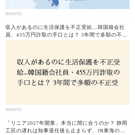
2025/07/23
収入があるのに生活保護を不正受給…韓国籍会社
員、455万円詐取の手口とは？ 3年間で多額の不正
受給、広島で逮捕の背景に隠された真実とは！
2025/07/23
「リニア2027年開業」本当に間に合うのか？ 静岡
工区の遅れは知事退任後も止まらず、JR東海のず