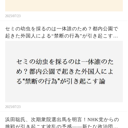
2025/07/23
セミの幼虫を採るのは一体誰のため？都内公園で
起きた外国人による“禁断の行為”が引き起こす論
争とは！子どもたちの楽しみが奪われる？それと
も新たな食文化の一環？
2025/07/23
浜田聡氏、次期衆院選出馬を明言！NHK党からの
挑戦が引き起こす波乱の予感——新たな政治団体