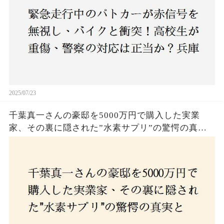
2025/07/23
千葉真一さんの豪邸を5000万円で購入した実業
家、その裏に隠された”水素サプリ”の驚愕の真実
とは？コロナ拒否と30錠の謎のサプリメント。彼
の死と実業家との深い因縁が明らかに！