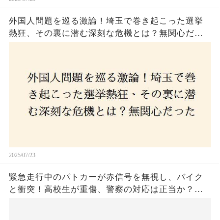
外国人問題を巡る激論！埼玉で巻き起こった選挙
熱狂、その裏に潜む深刻な危機とは？無関心だっ
た市民が感じた「漠然とした不安」、そして「日
本人ファースト」を掲げた新興勢力の台頭。勝因
はネットとSNS、それとも底知れぬ恐怖？政治に無
関心な層が動いた背景にあるものとは？
2025/07/23
緊急走行中のパトカーが赤信号を無視し、バイク
と衝突！高校生が重傷、警察の対応は正当か？兵
庫・明石市で起きた衝撃の事故