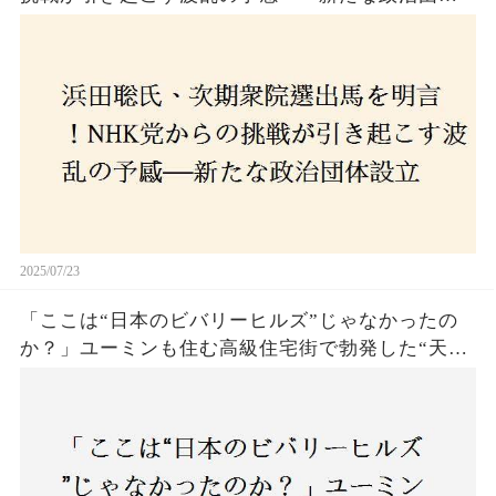
設立に込めた思いとは？「共和党？自由党？」そ
の選択肢に隠された真意とは
2025/07/23
「ここは“日本のビバリーヒルズ”じゃなかったの
か？」ユーミンも住む高級住宅街で勃発した“天井
バトル”の真相──景観ルールを無視した建築に住
民激怒！