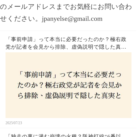
のメールアドレスまでお気軽にお問い合わ
せください。
jpanyelse@gmail.com
「事前申請」って本当に必要だったのか？極右政
党が記者を会見から排除、虚偽説明で隠した真実
とは？
2025/07/23
「独走の裏に潜む崩壊の火種？阪神打線“6番以