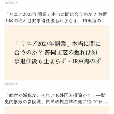
2025/07/23
「リニア2027年開業」本当に間に合うのか？ 静岡
工区の遅れは知事退任後も止まらず、JR東海のず
さんな計画とは？
2025/07/23
「給付か減税か、それとも外国人排除か？」―歴
史的惨敗の参院選、自民政権崩壊の先に待つ“日本
経済の自滅シナリオ”とは？なぜ国民は『痛み』を