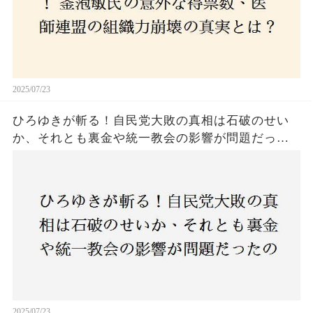
2025/07/23
ひろゆきが斬る！自民党大敗の真相は石破のせい
か、それとも裏金や統一教会の影響が問題だった
のか？ 責任論に揺れる自民党に新たな疑惑が浮
上！
2025/07/23