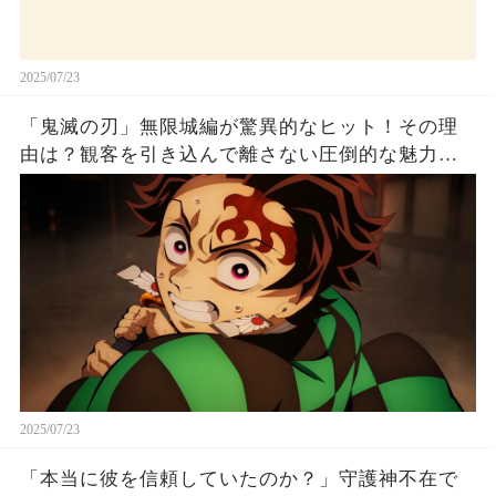
2025/07/23
「鬼滅の刃」無限城編が驚異的なヒット！その理
由は？観客を引き込んで離さない圧倒的な魅力と
は！
2025/07/23
「本当に彼を信頼していたのか？」守護神不在で