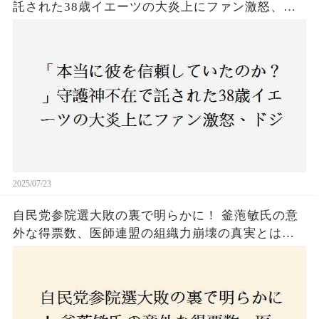
託された38歳イエーツの大炎上にファン激怒、ド
ジャース救援陣の崩壊が止まらないワケとは
2025/07/23
自民党参院選大敗の裏で明らかに！ 釜萢敏氏の意
外な得票数、医師連盟の組織力崩壊の真実とは？
コロナ禍の注目人物も票を伸ばせず、組織再建の
危機に直面！あなたはこの結果をどう見る？