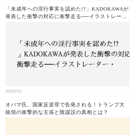
「未成年への淫行事実を認めた!?」KADOKAWAが
発表した衝撃の対応に衝撃走る──イラストレータ
ー・がおう氏の作品絶版&配信停止の裏側とは
2025/07/23
オバマ氏、国家反逆罪で告発される！トランプ大
統領の衝撃的な主張と陰謀説の真相とは？