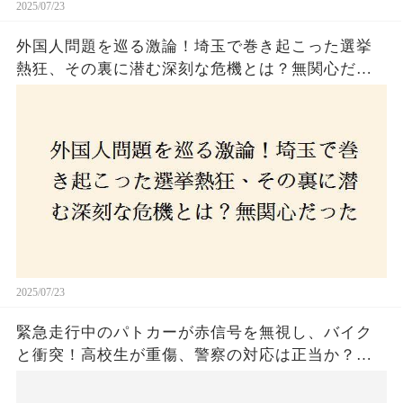
2025/07/23
外国人問題を巡る激論！埼玉で巻き起こった選挙
熱狂、その裏に潜む深刻な危機とは？無関心だっ
た市民が感じた「漠然とした不安」、そして「日
本人ファースト」を掲げた新興勢力の台頭。勝因
はネットとSNS、それとも底知れぬ恐怖？政治に無
関心な層が動いた背景にあるものとは？
2025/07/23
緊急走行中のパトカーが赤信号を無視し、バイク
と衝突！高校生が重傷、警察の対応は正当か？兵
庫・明石市で起きた衝撃の事故