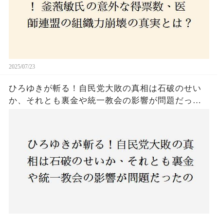
2025/07/23
ひろゆきが斬る！自民党大敗の真相は石破のせい
か、それとも裏金や統一教会の影響が問題だった
のか？ 責任論に揺れる自民党に新たな疑惑が浮
上！