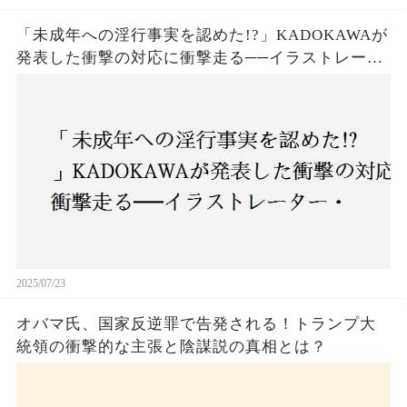
「未成年への淫行事実を認めた!?」KADOKAWAが
発表した衝撃の対応に衝撃走る──イラストレータ
ー・がおう氏の作品絶版&配信停止の裏側とは
2025/07/23
オバマ氏、国家反逆罪で告発される！トランプ大
統領の衝撃的な主張と陰謀説の真相とは？