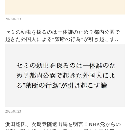
2025/07/23
セミの幼虫を採るのは一体誰のため？都内公園で
起きた外国人による“禁断の行為”が引き起こす論
争とは！子どもたちの楽しみが奪われる？それと
も新たな食文化の一環？
2025/07/23
浜田聡氏、次期衆院選出馬を明言！NHK党からの