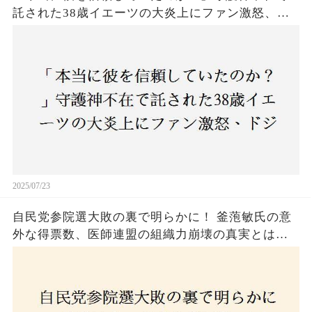
託された38歳イエーツの大炎上にファン激怒、ド
ジャース救援陣の崩壊が止まらないワケとは
2025/07/23
自民党参院選大敗の裏で明らかに！ 釜萢敏氏の意
外な得票数、医師連盟の組織力崩壊の真実とは？
コロナ禍の注目人物も票を伸ばせず、組織再建の
危機に直面！あなたはこの結果をどう見る？