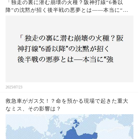
「独走の裏に潜む崩壊の火種？阪神打線“6番以
降”の沈黙が招く後半戦の悪夢とは——本当に“強
いチーム”と呼べるのか？」
2025/07/23
救急車がガス欠！？命を預かる現場で起きた重大
なミス、その影響は？