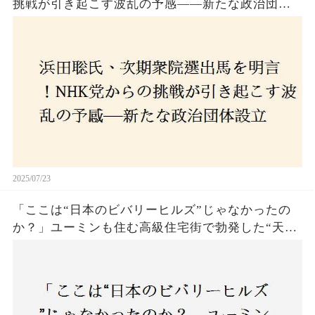
挑戦が引き起こす波乱の予感——新たな政治団体
設立に込めた思いとは？「共和党？自由党？」そ
の選択肢に隠された真意とは
2025/07/23
「ここは“日本のビバリーヒルズ”じゃなかったの
か？」ユーミンも住む高級住宅街で勃発した“天井
バトル”の真相──景観ルールを無視した建築に住
民激怒！