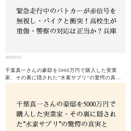
2025/07/23
千葉真一さんの豪邸を5000万円で購入した実業
家、その裏に隠された”水素サプリ”の驚愕の真実
とは？コロナ拒否と30錠の謎のサプリメント。彼
の死と実業家との深い因縁が明らかに！