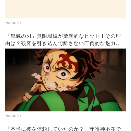
2025/07/23
「鬼滅の刃」無限城編が驚異的なヒット！その理
由は？観客を引き込んで離さない圧倒的な魅力と
は！
2025/07/23
「本当に彼を信頼していたのか？」守護神不在で