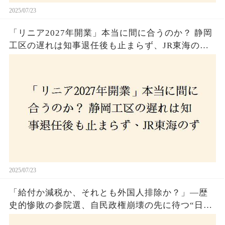
2025/07/23
「リニア2027年開業」本当に間に合うのか？ 静岡
工区の遅れは知事退任後も止まらず、JR東海のず
さんな計画とは？
2025/07/23
「給付か減税か、それとも外国人排除か？」―歴
史的惨敗の参院選、自民政権崩壊の先に待つ“日本
経済の自滅シナリオ”とは？なぜ国民は『痛み』を