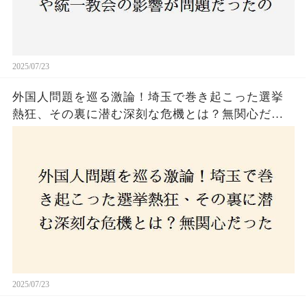
2025/07/23
外国人問題を巡る激論！埼玉で巻き起こった選挙
熱狂、その裏に潜む深刻な危機とは？無関心だっ
た市民が感じた「漠然とした不安」、そして「日
本人ファースト」を掲げた新興勢力の台頭。勝因
はネットとSNS、それとも底知れぬ恐怖？政治に無
関心な層が動いた背景にあるものとは？
2025/07/23