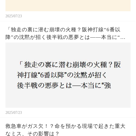
2025/07/23
「独走の裏に潜む崩壊の火種？阪神打線“6番以
降”の沈黙が招く後半戦の悪夢とは——本当に“強
いチーム”と呼べるのか？」
2025/07/23
救急車がガス欠！？命を預かる現場で起きた重大
なミス、その影響は？