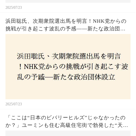
2025/07/23
浜田聡氏、次期衆院選出馬を明言！NHK党からの
挑戦が引き起こす波乱の予感——新たな政治団体
設立に込めた思いとは？「共和党？自由党？」そ
の選択肢に隠された真意とは
2025/07/23
「ここは“日本のビバリーヒルズ”じゃなかったの
か？」ユーミンも住む高級住宅街で勃発した“天井
バトル”の真相──景観ルールを無視した建築に住