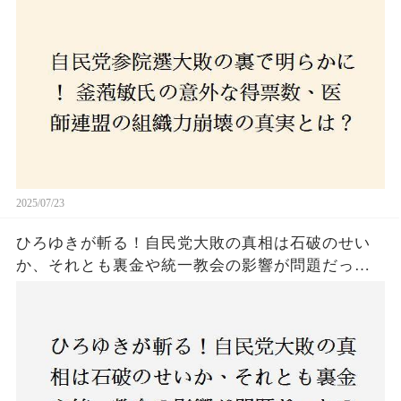
コロナ禍の注目人物も票を伸ばせず、組織再建の
危機に直面！あなたはこの結果をどう見る？
2025/07/23
ひろゆきが斬る！自民党大敗の真相は石破のせい
か、それとも裏金や統一教会の影響が問題だった
のか？ 責任論に揺れる自民党に新たな疑惑が浮
上！