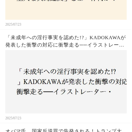
2025/07/23
「未成年への淫行事実を認めた!?」KADOKAWAが
発表した衝撃の対応に衝撃走る──イラストレータ
ー・がおう氏の作品絶版&配信停止の裏側とは
2025/07/23
オバマ氏、国家反逆罪で告発される！トランプ大