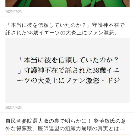
2025/07/23
「本当に彼を信頼していたのか？」守護神不在で
託された38歳イエーツの大炎上にファン激怒、ド
ジャース救援陣の崩壊が止まらないワケとは
2025/07/23
自民党参院選大敗の裏で明らかに！ 釜萢敏氏の意
外な得票数、医師連盟の組織力崩壊の真実とは？