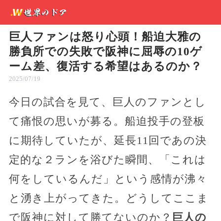
巨人ファンは怒り心頭！船迫大雅の
勝負所での失敗で阪神に屈辱の10ゲ
ーム差、復活する希望はあるのか？
2025/07/19
今日の試合を見て、巨人のファンとし
て痛恨の思いが募る。船迫投手の登板
に期待していたが、延長11回であの決
定的な２ランを浴びた瞬間、「これは
何をしているんだ」という感情が沸々
と湧き上がってきた。どうしてここま
で阪神に対して勝てないのか？
巨人の