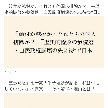
「給付か減税か、それとも外国人排除か？」―歴
史的惨敗の参院選、自民政権崩壊の先に待つ“日本
経済の自滅シナリオ”とは？なぜ国民は『痛み』を
選び続けるのか
2025/07/23
「整形疑惑」を一蹴！平子理沙が語る「私は何も
していない」の真実——その驚愕の理由とは？