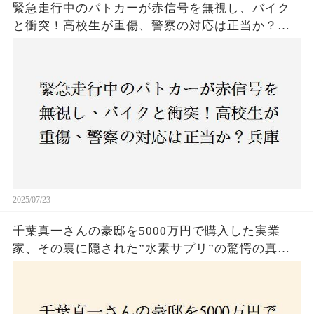
緊急走行中のパトカーが赤信号を無視し、バイク
と衝突！高校生が重傷、警察の対応は正当か？兵
庫・明石市で起きた衝撃の事故
2025/07/23
千葉真一さんの豪邸を5000万円で購入した実業
家、その裏に隠された”水素サプリ”の驚愕の真実
とは？コロナ拒否と30錠の謎のサプリメント。彼
の死と実業家との深い因縁が明らかに！