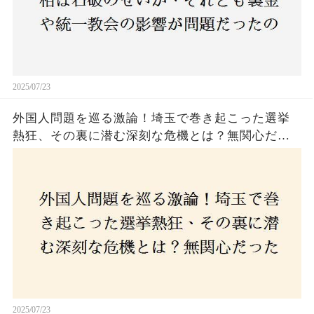
2025/07/23
外国人問題を巡る激論！埼玉で巻き起こった選挙
熱狂、その裏に潜む深刻な危機とは？無関心だっ
た市民が感じた「漠然とした不安」、そして「日
本人ファースト」を掲げた新興勢力の台頭。勝因
はネットとSNS、それとも底知れぬ恐怖？政治に無
関心な層が動いた背景にあるものとは？
2025/07/23