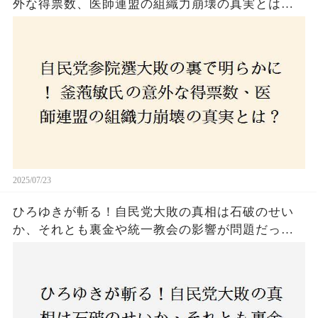
外な得票数、医師連盟の組織力崩壊の真実とは？
コロナ禍の注目人物も票を伸ばせず、組織再建の
危機に直面！あなたはこの結果をどう見る？
2025/07/23
ひろゆきが斬る！自民党大敗の真相は石破のせい
か、それとも裏金や統一教会の影響が問題だった
のか？ 責任論に揺れる自民党に新たな疑惑が浮
上！