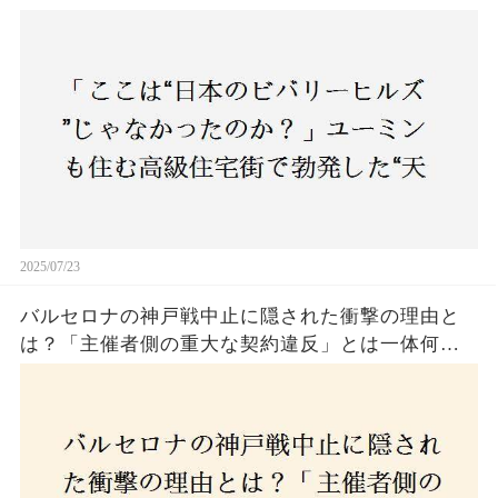
バトル”の真相──景観ルールを無視した建築に住
民激怒！
2025/07/23
バルセロナの神戸戦中止に隠された衝撃の理由と
は？「主催者側の重大な契約違反」とは一体何
か！？ファンは一体誰を責めるべきなのか？