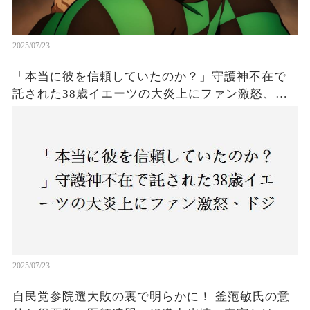
2025/07/23
「本当に彼を信頼していたのか？」守護神不在で
託された38歳イエーツの大炎上にファン激怒、ド
ジャース救援陣の崩壊が止まらないワケとは
2025/07/23
自民党参院選大敗の裏で明らかに！ 釜萢敏氏の意