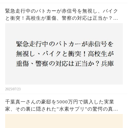
緊急走行中のパトカーが赤信号を無視し、バイク
と衝突！高校生が重傷、警察の対応は正当か？兵
庫・明石市で起きた衝撃の事故
2025/07/23
千葉真一さんの豪邸を5000万円で購入した実業
家、その裏に隠された”水素サプリ”の驚愕の真実
とは？コロナ拒否と30錠の謎のサプリメント。彼
の死と実業家との深い因縁が明らかに！