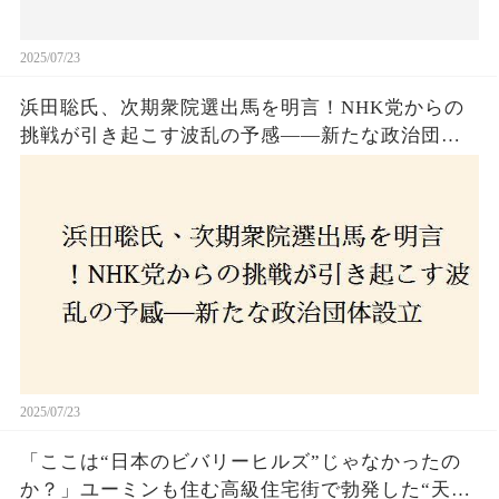
2025/07/23
浜田聡氏、次期衆院選出馬を明言！NHK党からの
挑戦が引き起こす波乱の予感——新たな政治団体
設立に込めた思いとは？「共和党？自由党？」そ
の選択肢に隠された真意とは
2025/07/23
「ここは“日本のビバリーヒルズ”じゃなかったの
か？」ユーミンも住む高級住宅街で勃発した“天井