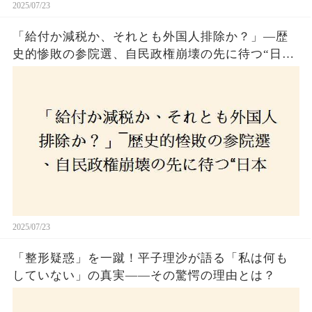
2025/07/23
「給付か減税か、それとも外国人排除か？」―歴
史的惨敗の参院選、自民政権崩壊の先に待つ“日本
経済の自滅シナリオ”とは？なぜ国民は『痛み』を
選び続けるのか
2025/07/23
「整形疑惑」を一蹴！平子理沙が語る「私は何も
していない」の真実——その驚愕の理由とは？