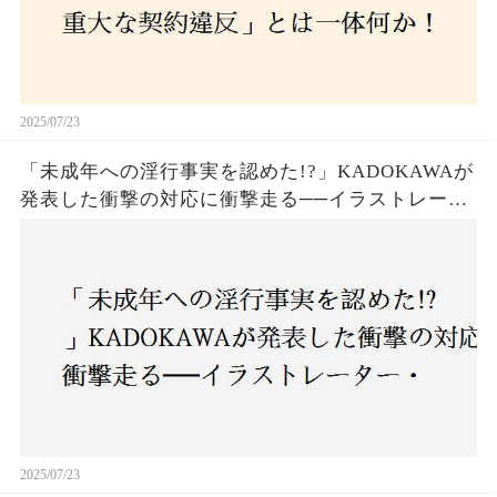
2025/07/23
「未成年への淫行事実を認めた!?」KADOKAWAが
発表した衝撃の対応に衝撃走る──イラストレータ
ー・がおう氏の作品絶版&配信停止の裏側とは
2025/07/23