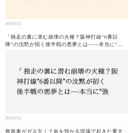
2025/07/23
「独走の裏に潜む崩壊の火種？阪神打線“6番以
降”の沈黙が招く後半戦の悪夢とは——本当に“強
いチーム”と呼べるのか？」
2025/07/23
救急車がガス欠！？命を預かる現場で起きた重大