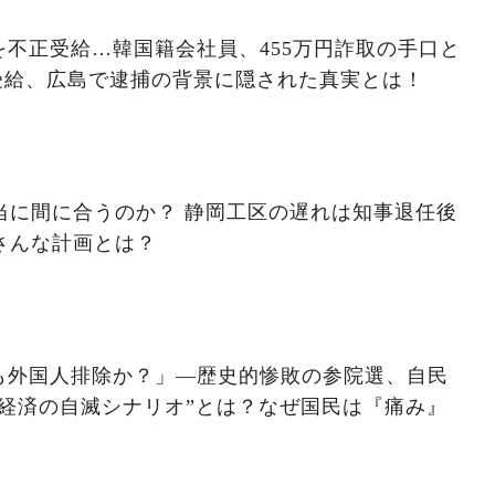
不正受給…韓国籍会社員、455万円詐取の手口と
受給、広島で逮捕の背景に隠された真実とは！
本当に間に合うのか？ 静岡工区の遅れは知事退任後
さんな計画とは？
も外国人排除か？」―歴史的惨敗の参院選、自民
経済の自滅シナリオ”とは？なぜ国民は『痛み』