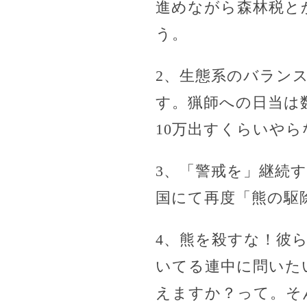
進めながら森林税と
う。
2、生態系のバラン
す。猟師への日当は
10万出すくらいや
3、「警戒を」継続
国にて再度「熊の駆
4、熊を殺すな！彼
いてる連中に問いた
えますか？って。そ