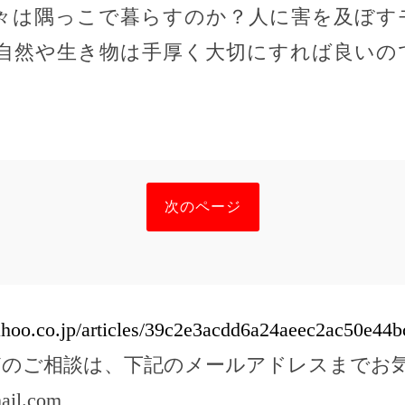
々は隅っこで暮らすのか？人に害を及ぼす
自然や生き物は手厚く大切にすれば良いの
次のページ
yahoo.co.jp/articles/39c2e3acdd6a24aeec2ac50e4
どのご相談は、下記のメールアドレスまでお
ail.com