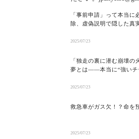
「事前申請」って本当に
除、虚偽説明で隠した真
2025/07/23
「独走の裏に潜む崩壊の火
夢とは——本当に“強いチ
2025/07/23
救急車がガス欠！？命を
2025/07/23