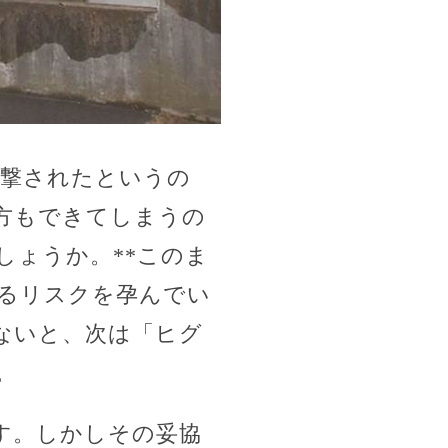
目撃されたというの
方もできてしまうの
しょうか。**このま
るリスクを孕んでい
ないと、次は「ヒグ
。
す。しかしその妥協