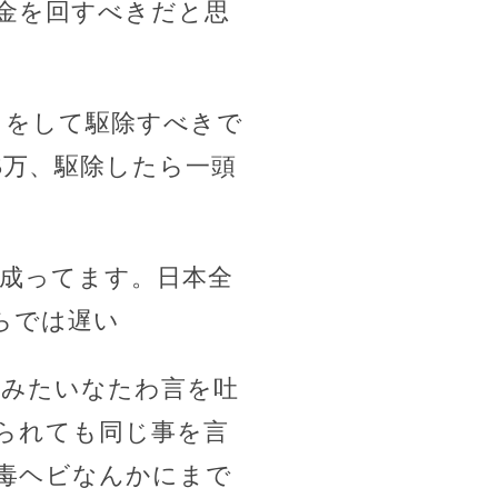
金を回すべきだと思
りをして駆除すべきで
5万、駆除したら一頭
く成ってます。日本全
らでは遅い
！みたいなたわ言を吐
られても同じ事を言
毒ヘビなんかにまで