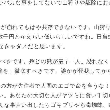
かバカな事をしてないで山狩りや駆除にお
スが崩れてもはや共存できないです。山狩
数千円とかえらい低いらしいですね。日当
らなきゃダメだと思います。
すべきです。殆どの熊が最早「人」恐れな
除を」徹底すべきです。誰かが怪我してか
らの方が先住者で人間のエゴで命を奪うな
い。あなたの大切な人がヤツらに食い千切
んな事言い出したらゴキブリやら毒蜘蛛、