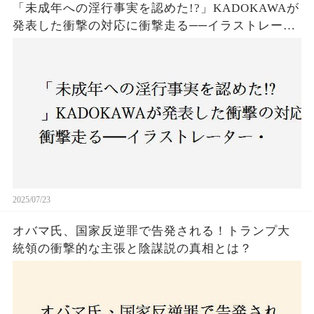
「未成年への淫行事実を認めた!?」KADOKAWAが
発表した衝撃の対応に衝撃走る──イラストレータ
ー・がおう氏の作品絶版&配信停止の裏側とは
2025/07/23
オバマ氏、国家反逆罪で告発される！トランプ大
統領の衝撃的な主張と陰謀説の真相とは？