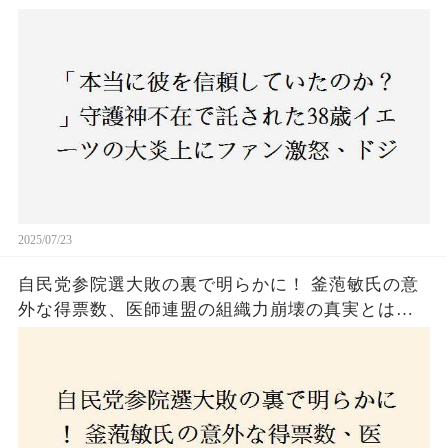
ジャース救援陣の崩壊が止まらないワケとは
2025/07/23
自民党参院選大敗の裏で明らかに！ 釜萢敏氏の意
外な得票数、医師連盟の組織力崩壊の真実とは？
コロナ禍の注目人物も票を伸ばせず、組織再建の
危機に直面！あなたはこの結果をどう見る？