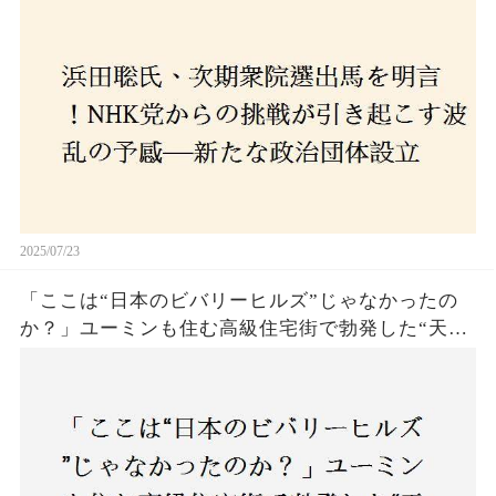
設立に込めた思いとは？「共和党？自由党？」そ
の選択肢に隠された真意とは
2025/07/23
「ここは“日本のビバリーヒルズ”じゃなかったの
か？」ユーミンも住む高級住宅街で勃発した“天井
バトル”の真相──景観ルールを無視した建築に住
民激怒！