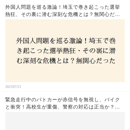
外国人問題を巡る激論！埼玉で巻き起こった選挙
熱狂、その裏に潜む深刻な危機とは？無関心だっ
た市民が感じた「漠然とした不安」、そして「日
本人ファースト」を掲げた新興勢力の台頭。勝因
はネットとSNS、それとも底知れぬ恐怖？政治に無
関心な層が動いた背景にあるものとは？
2025/07/23
緊急走行中のパトカーが赤信号を無視し、バイク
と衝突！高校生が重傷、警察の対応は正当か？兵
庫・明石市で起きた衝撃の事故