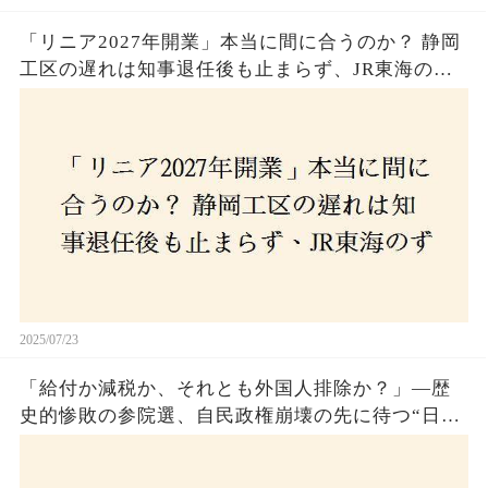
「リニア2027年開業」本当に間に合うのか？ 静岡
工区の遅れは知事退任後も止まらず、JR東海のず
さんな計画とは？
2025/07/23
「給付か減税か、それとも外国人排除か？」―歴
史的惨敗の参院選、自民政権崩壊の先に待つ“日本
経済の自滅シナリオ”とは？なぜ国民は『痛み』を
選び続けるのか