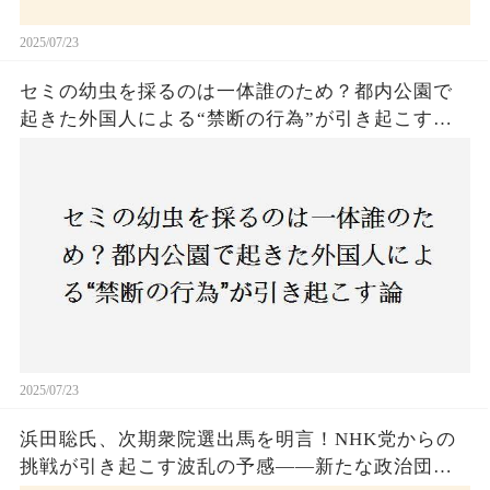
2025/07/23
セミの幼虫を採るのは一体誰のため？都内公園で
起きた外国人による“禁断の行為”が引き起こす論
争とは！子どもたちの楽しみが奪われる？それと
も新たな食文化の一環？
2025/07/23
浜田聡氏、次期衆院選出馬を明言！NHK党からの
挑戦が引き起こす波乱の予感——新たな政治団体