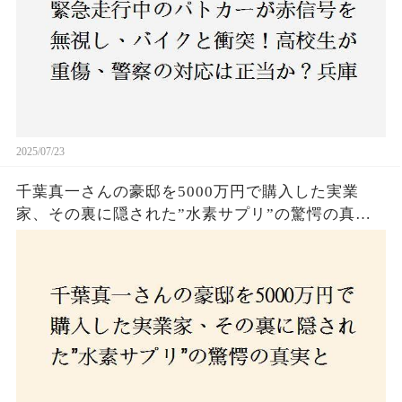
2025/07/23
千葉真一さんの豪邸を5000万円で購入した実業
家、その裏に隠された”水素サプリ”の驚愕の真実
とは？コロナ拒否と30錠の謎のサプリメント。彼
の死と実業家との深い因縁が明らかに！