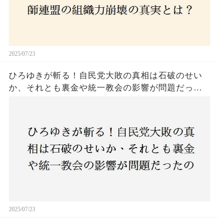
2025/07/23
ひろゆきが斬る！自民党大敗の真相は石破のせい
か、それとも裏金や統一教会の影響が問題だった
のか？ 責任論に揺れる自民党に新たな疑惑が浮
上！
2025/07/23