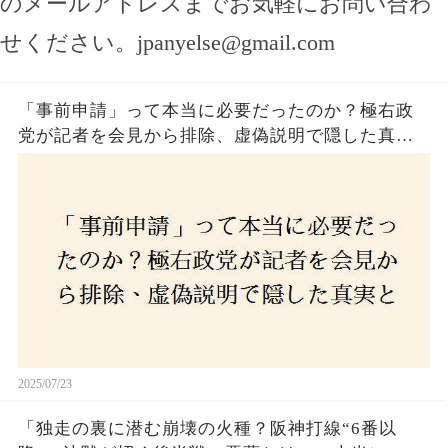
のメールアドレスまでお気軽にお問い合わ
せください。
jpanyelse@gmail.com
「事前申請」って本当に必要だったのか？極右政
党が記者を会見から排除、虚偽説明で隠した真実
とは？
2025/07/23
「独走の裏に潜む崩壊の火種？阪神打線“6番以