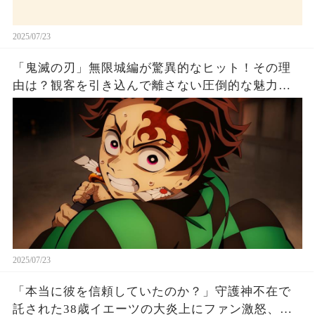
2025/07/23
「鬼滅の刃」無限城編が驚異的なヒット！その理
由は？観客を引き込んで離さない圧倒的な魅力と
は！
2025/07/23
「本当に彼を信頼していたのか？」守護神不在で
託された38歳イエーツの大炎上にファン激怒、ド