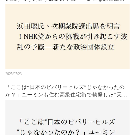
設立に込めた思いとは？「共和党？自由党？」そ
の選択肢に隠された真意とは
2025/07/23
「ここは“日本のビバリーヒルズ”じゃなかったの
か？」ユーミンも住む高級住宅街で勃発した“天井
バトル”の真相──景観ルールを無視した建築に住
民激怒！