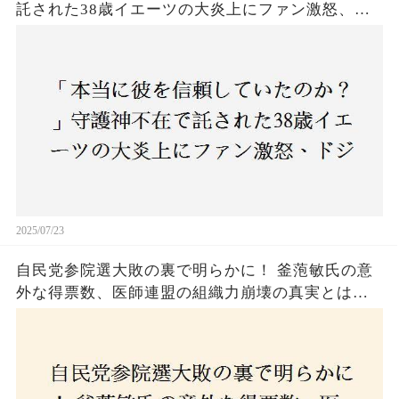
託された38歳イエーツの大炎上にファン激怒、ド
ジャース救援陣の崩壊が止まらないワケとは
2025/07/23
自民党参院選大敗の裏で明らかに！ 釜萢敏氏の意
外な得票数、医師連盟の組織力崩壊の真実とは？
コロナ禍の注目人物も票を伸ばせず、組織再建の
危機に直面！あなたはこの結果をどう見る？