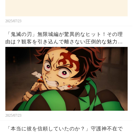
2025/07/23
「鬼滅の刃」無限城編が驚異的なヒット！その理
由は？観客を引き込んで離さない圧倒的な魅力と
は！
2025/07/23
「本当に彼を信頼していたのか？」守護神不在で