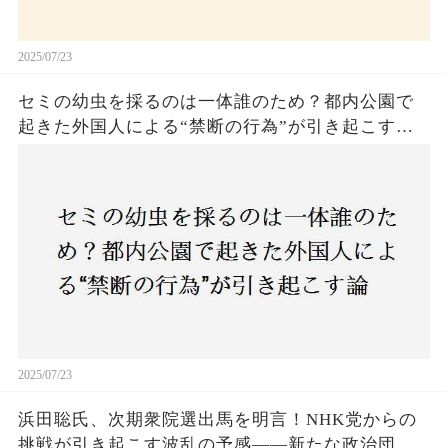
2025/07/23
セミの幼虫を採るのは一体誰のため？都内公園で
起きた外国人による“禁断の行為”が引き起こす論
争とは！子どもたちの楽しみが奪われる？それと
も新たな食文化の一環？
2025/07/23
浜田聡氏、次期衆院選出馬を明言！NHK党からの
挑戦が引き起こす波乱の予感——新たな政治団体