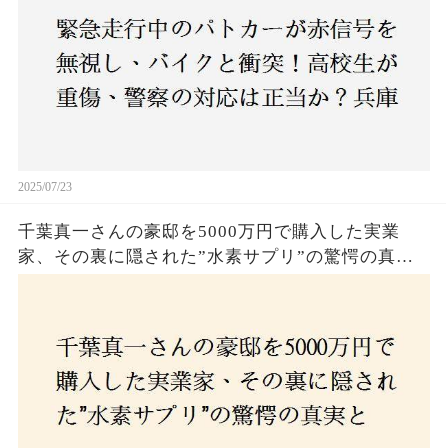
2025/07/23
千葉真一さんの豪邸を5000万円で購入した実業
家、その裏に隠された”水素サプリ”の驚愕の真実
とは？コロナ拒否と30錠の謎のサプリメント。彼
の死と実業家との深い因縁が明らかに！