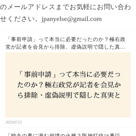
のメールアドレスまでお気軽にお問い合わ
せください。
jpanyelse@gmail.com
「事前申請」って本当に必要だったのか？極右政
党が記者を会見から排除、虚偽説明で隠した真実
とは？
2025/07/23
「独走の裏に潜む崩壊の火種？阪神打線“6番以