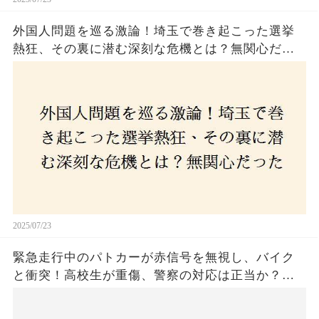
外国人問題を巡る激論！埼玉で巻き起こった選挙
熱狂、その裏に潜む深刻な危機とは？無関心だっ
た市民が感じた「漠然とした不安」、そして「日
本人ファースト」を掲げた新興勢力の台頭。勝因
はネットとSNS、それとも底知れぬ恐怖？政治に無
関心な層が動いた背景にあるものとは？
2025/07/23
緊急走行中のパトカーが赤信号を無視し、バイク
と衝突！高校生が重傷、警察の対応は正当か？兵
庫・明石市で起きた衝撃の事故