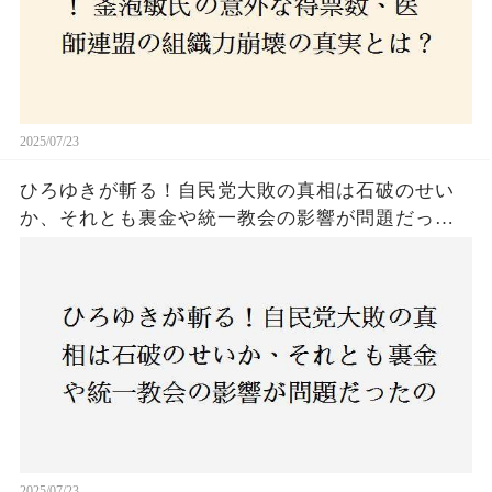
2025/07/23
ひろゆきが斬る！自民党大敗の真相は石破のせい
か、それとも裏金や統一教会の影響が問題だった
のか？ 責任論に揺れる自民党に新たな疑惑が浮
上！
2025/07/23