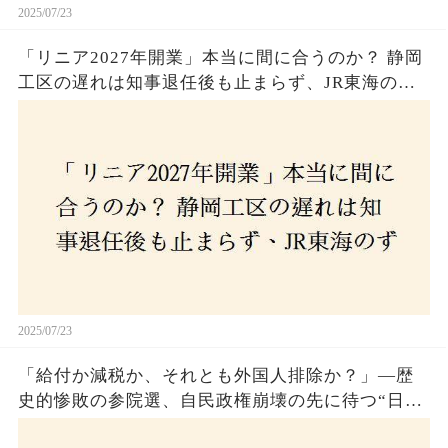
2025/07/23
「リニア2027年開業」本当に間に合うのか？ 静岡
工区の遅れは知事退任後も止まらず、JR東海のず
さんな計画とは？
2025/07/23
「給付か減税か、それとも外国人排除か？」―歴
史的惨敗の参院選、自民政権崩壊の先に待つ“日本
経済の自滅シナリオ”とは？なぜ国民は『痛み』を