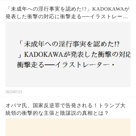
「未成年への淫行事実を認めた!?」KADOKAWAが
発表した衝撃の対応に衝撃走る──イラストレータ
ー・がおう氏の作品絶版&配信停止の裏側とは
2025/07/23
オバマ氏、国家反逆罪で告発される！トランプ大
統領の衝撃的な主張と陰謀説の真相とは？