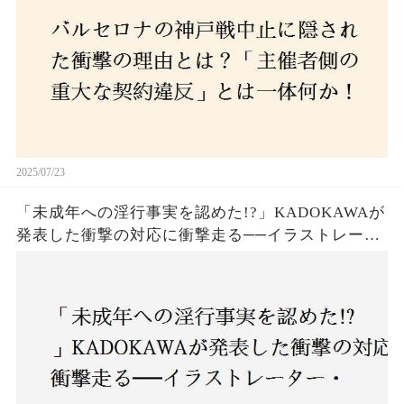
2025/07/23
「未成年への淫行事実を認めた!?」KADOKAWAが
発表した衝撃の対応に衝撃走る──イラストレータ
ー・がおう氏の作品絶版&配信停止の裏側とは