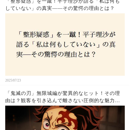
「整形疑惑」を一蹴！平子理沙が語る「私は何も
していない」の真実——その驚愕の理由とは？
2025/07/23
「鬼滅の刃」無限城編が驚異的なヒット！その理
由は？観客を引き込んで離さない圧倒的な魅力と
は！