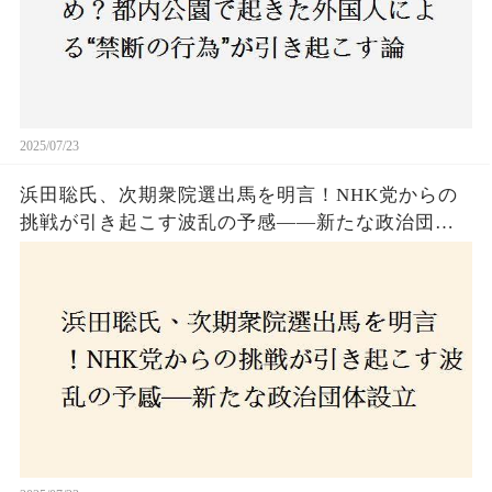
2025/07/23
浜田聡氏、次期衆院選出馬を明言！NHK党からの
挑戦が引き起こす波乱の予感——新たな政治団体
設立に込めた思いとは？「共和党？自由党？」そ
の選択肢に隠された真意とは