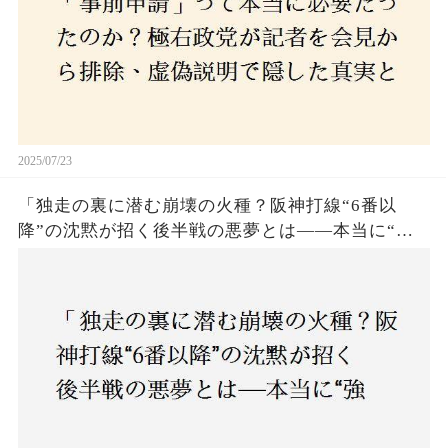
2025/07/23
「独走の裏に潜む崩壊の火種？阪神打線“6番以
降”の沈黙が招く後半戦の悪夢とは——本当に“強
いチーム”と呼べるのか？」