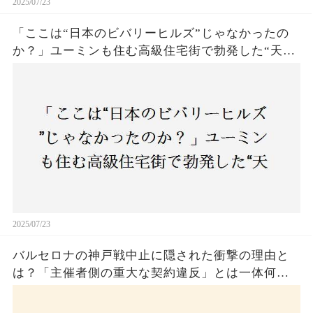
2025/07/23
「ここは“日本のビバリーヒルズ”じゃなかったの
か？」ユーミンも住む高級住宅街で勃発した“天井
バトル”の真相──景観ルールを無視した建築に住
民激怒！
2025/07/23
バルセロナの神戸戦中止に隠された衝撃の理由と
は？「主催者側の重大な契約違反」とは一体何
か！？ファンは一体誰を責めるべきなのか？