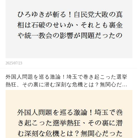
上！
2025/07/23
外国人問題を巡る激論！埼玉で巻き起こった選挙
熱狂、その裏に潜む深刻な危機とは？無関心だっ
た市民が感じた「漠然とした不安」、そして「日
本人ファースト」を掲げた新興勢力の台頭。勝因
はネットとSNS、それとも底知れぬ恐怖？政治に無
関心な層が動いた背景にあるものとは？