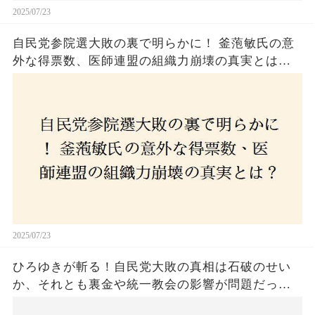
2025/07/23
自民党参院選大敗の裏で明らかに！ 釜萢敏氏の意
外な得票数、医師連盟の組織力崩壊の真実とは？
コロナ禍の注目人物も票を伸ばせず、組織再建の
危機に直面！あなたはこの結果をどう見る？
2025/07/23
ひろゆきが斬る！自民党大敗の真相は石破のせい
か、それとも裏金や統一教会の影響が問題だった
のか？ 責任論に揺れる自民党に新たな疑惑が浮