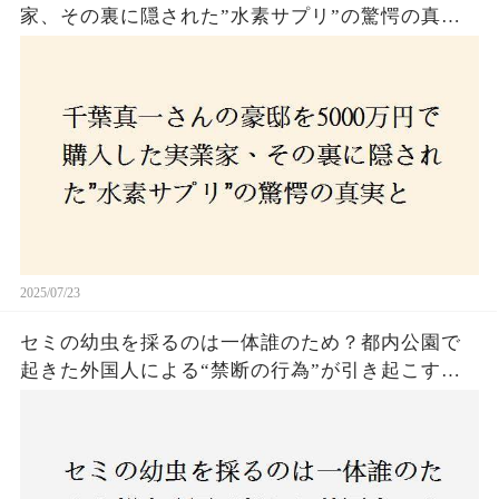
家、その裏に隠された”水素サプリ”の驚愕の真実
とは？コロナ拒否と30錠の謎のサプリメント。彼
の死と実業家との深い因縁が明らかに！
2025/07/23
セミの幼虫を採るのは一体誰のため？都内公園で
起きた外国人による“禁断の行為”が引き起こす論
争とは！子どもたちの楽しみが奪われる？それと
も新たな食文化の一環？