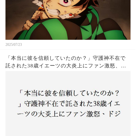
2025/07/23
「本当に彼を信頼していたのか？」守護神不在で
託された38歳イエーツの大炎上にファン激怒、ド
ジャース救援陣の崩壊が止まらないワケとは