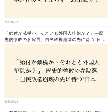
2025/07/23
「給付か減税か、それとも外国人排除か？」―歴
史的惨敗の参院選、自民政権崩壊の先に待つ“日本
経済の自滅シナリオ”とは？なぜ国民は『痛み』を
選び続けるのか
2025/07/23