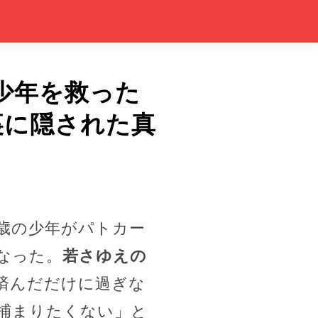
の少年を救った
裏に隠された真
5歳の少年がパトカー
なった。
若さゆえの
済んだだけに過ぎな
捕まりたくない」と