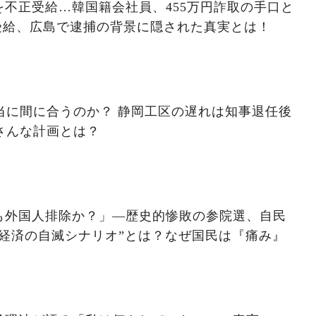
不正受給…韓国籍会社員、455万円詐取の手口と
受給、広島で逮捕の背景に隠された真実とは！
本当に間に合うのか？ 静岡工区の遅れは知事退任後
さんな計画とは？
も外国人排除か？」―歴史的惨敗の参院選、自民
経済の自滅シナリオ”とは？なぜ国民は『痛み』