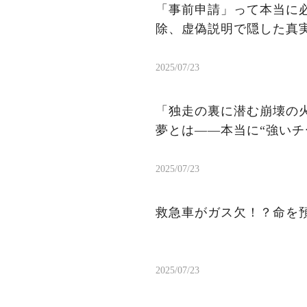
「事前申請」って本当に
除、虚偽説明で隠した真
2025/07/23
「独走の裏に潜む崩壊の火
夢とは——本当に“強いチ
2025/07/23
救急車がガス欠！？命を
2025/07/23