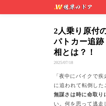
2人乗り原付
パトカー追跡
相とは？！
2025/07/18
「夜中にバイクで疾
に追われて転倒した
無謀さは時に命取り
い。何を思って逃走