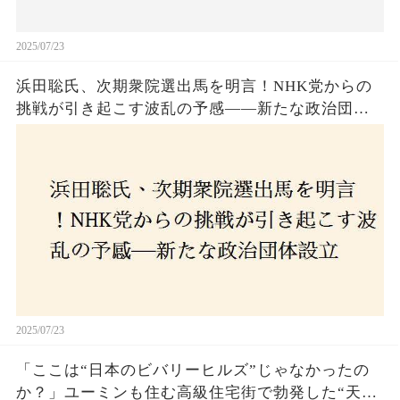
2025/07/23
浜田聡氏、次期衆院選出馬を明言！NHK党からの
挑戦が引き起こす波乱の予感——新たな政治団体
設立に込めた思いとは？「共和党？自由党？」そ
の選択肢に隠された真意とは
2025/07/23
「ここは“日本のビバリーヒルズ”じゃなかったの
か？」ユーミンも住む高級住宅街で勃発した“天井