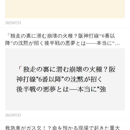
2025/07/23
「独走の裏に潜む崩壊の火種？阪神打線“6番以
降”の沈黙が招く後半戦の悪夢とは——本当に“強
いチーム”と呼べるのか？」
2025/07/23
救急車がガス欠！？命を預かる現場で起きた重大