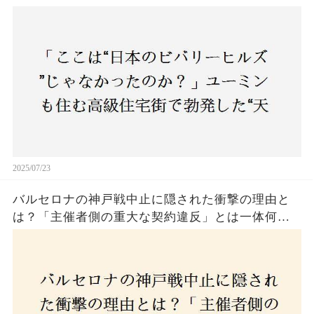
バトル”の真相──景観ルールを無視した建築に住
民激怒！
2025/07/23
バルセロナの神戸戦中止に隠された衝撃の理由と
は？「主催者側の重大な契約違反」とは一体何
か！？ファンは一体誰を責めるべきなのか？