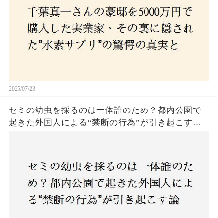
2025/07/23
セミの幼虫を採るのは一体誰のため？都内公園で
起きた外国人による“禁断の行為”が引き起こす論
争とは！子どもたちの楽しみが奪われる？それと
も新たな食文化の一環？