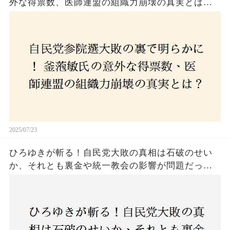
外な得票数、医師連盟の組織力崩壊の真実とは？
コロナ禍の注目人物も票を伸ばせず、組織再建の
危機に直面！あなたはこの結果をどう見る？
2025/07/23
ひろゆきが斬る！自民党大敗の真相は石破のせい
か、それとも裏金や統一教会の影響が問題だった
のか？ 責任論に揺れる自民党に新たな疑惑が浮
上！