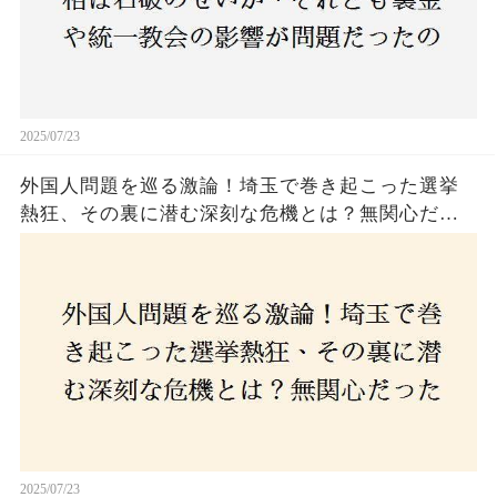
2025/07/23
外国人問題を巡る激論！埼玉で巻き起こった選挙
熱狂、その裏に潜む深刻な危機とは？無関心だっ
た市民が感じた「漠然とした不安」、そして「日
本人ファースト」を掲げた新興勢力の台頭。勝因
はネットとSNS、それとも底知れぬ恐怖？政治に無
関心な層が動いた背景にあるものとは？
2025/07/23