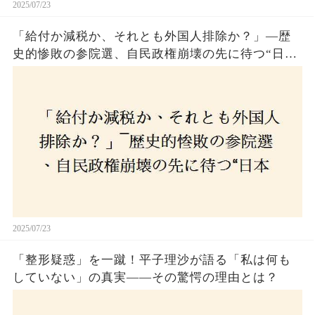
2025/07/23
「給付か減税か、それとも外国人排除か？」―歴
史的惨敗の参院選、自民政権崩壊の先に待つ“日本
経済の自滅シナリオ”とは？なぜ国民は『痛み』を
選び続けるのか
2025/07/23
「整形疑惑」を一蹴！平子理沙が語る「私は何も
していない」の真実——その驚愕の理由とは？