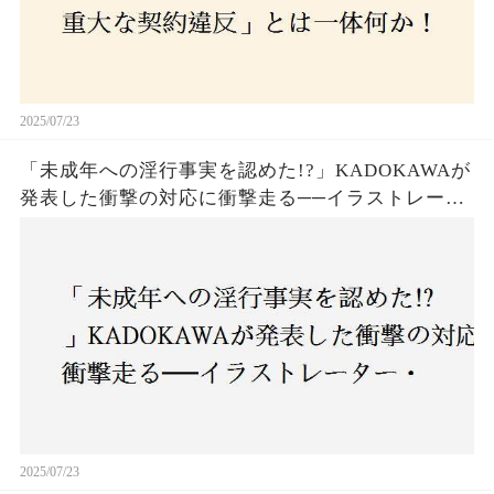
2025/07/23
「未成年への淫行事実を認めた!?」KADOKAWAが
発表した衝撃の対応に衝撃走る──イラストレータ
ー・がおう氏の作品絶版&配信停止の裏側とは
2025/07/23