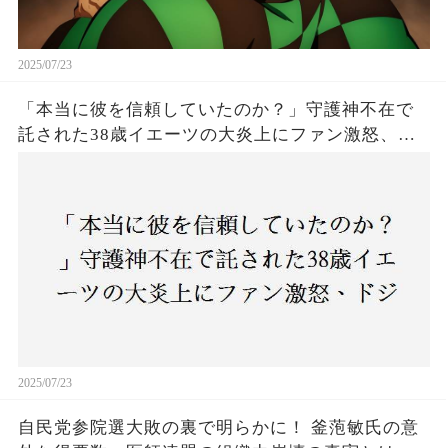
2025/07/23
「本当に彼を信頼していたのか？」守護神不在で
託された38歳イエーツの大炎上にファン激怒、ド
ジャース救援陣の崩壊が止まらないワケとは
2025/07/23
自民党参院選大敗の裏で明らかに！ 釜萢敏氏の意