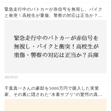
緊急走行中のパトカーが赤信号を無視し、バイク
と衝突！高校生が重傷、警察の対応は正当か？兵
庫・明石市で起きた衝撃の事故
2025/07/23
千葉真一さんの豪邸を5000万円で購入した実業
家、その裏に隠された”水素サプリ”の驚愕の真実
とは？コロナ拒否と30錠の謎のサプリメント。彼
の死と実業家との深い因縁が明らかに！