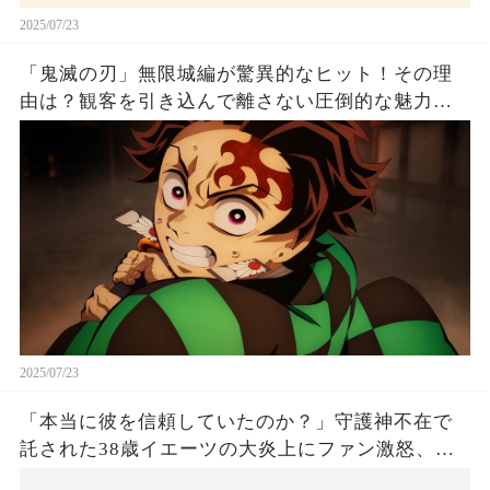
2025/07/23
「鬼滅の刃」無限城編が驚異的なヒット！その理
由は？観客を引き込んで離さない圧倒的な魅力と
は！
2025/07/23
「本当に彼を信頼していたのか？」守護神不在で
託された38歳イエーツの大炎上にファン激怒、ド
ジャース救援陣の崩壊が止まらないワケとは