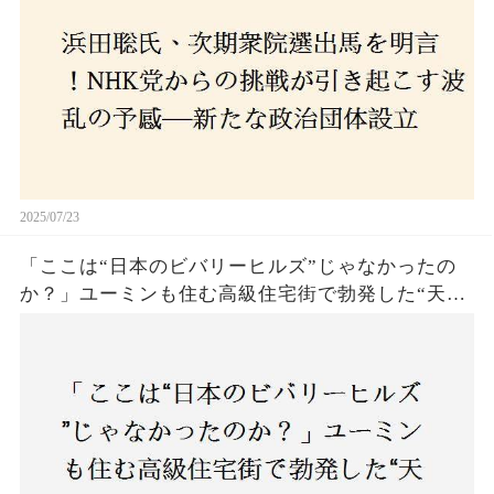
2025/07/23
「ここは“日本のビバリーヒルズ”じゃなかったの
か？」ユーミンも住む高級住宅街で勃発した“天井
バトル”の真相──景観ルールを無視した建築に住
民激怒！