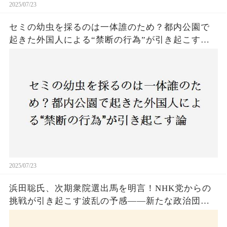
2025/07/23
セミの幼虫を採るのは一体誰のため？都内公園で
起きた外国人による“禁断の行為”が引き起こす論
争とは！子どもたちの楽しみが奪われる？それと
も新たな食文化の一環？
2025/07/23
浜田聡氏、次期衆院選出馬を明言！NHK党からの
挑戦が引き起こす波乱の予感——新たな政治団体
設立に込めた思いとは？「共和党？自由党？」そ
の選択肢に隠された真意とは