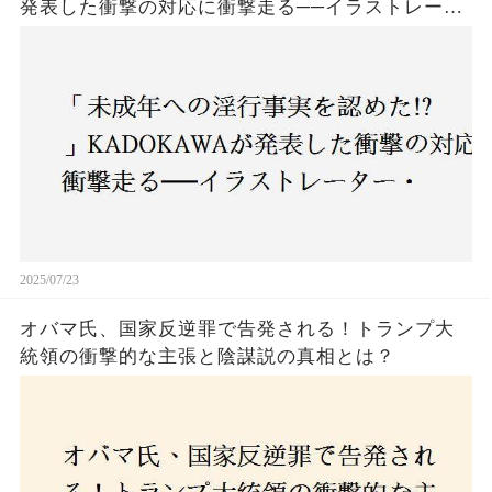
発表した衝撃の対応に衝撃走る──イラストレータ
ー・がおう氏の作品絶版&配信停止の裏側とは
2025/07/23
オバマ氏、国家反逆罪で告発される！トランプ大
統領の衝撃的な主張と陰謀説の真相とは？