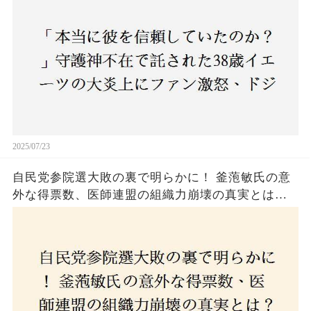
2025/07/23
自民党参院選大敗の裏で明らかに！ 釜萢敏氏の意
外な得票数、医師連盟の組織力崩壊の真実とは？
コロナ禍の注目人物も票を伸ばせず、組織再建の
危機に直面！あなたはこの結果をどう見る？