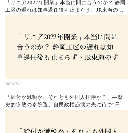
「リニア2027年開業」本当に間に合うのか？ 静岡
工区の遅れは知事退任後も止まらず、JR東海のず
さんな計画とは？
2025/07/23
「給付か減税か、それとも外国人排除か？」―歴
史的惨敗の参院選、自民政権崩壊の先に待つ“日本
経済の自滅シナリオ”とは？なぜ国民は『痛み』を
選び続けるのか