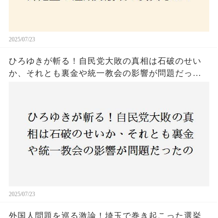
2025/07/23
ひろゆきが斬る！自民党大敗の真相は石破のせい
か、それとも裏金や統一教会の影響が問題だった
のか？ 責任論に揺れる自民党に新たな疑惑が浮
上！
2025/07/23
外国人問題を巡る激論！埼玉で巻き起こった選挙