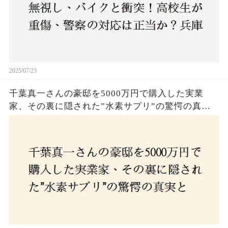
2025/07/23
千葉真一さんの豪邸を5000万円で購入した実業
家、その裏に隠された”水素サプリ”の驚愕の真実
とは？コロナ拒否と30錠の謎のサプリメント。彼
の死と実業家との深い因縁が明らかに！