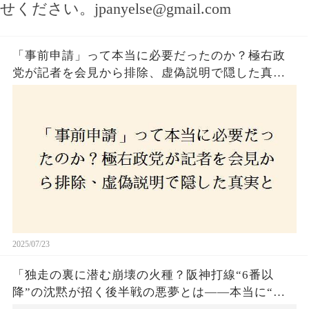
せください。
jpanyelse@gmail.com
「事前申請」って本当に必要だったのか？極右政
党が記者を会見から排除、虚偽説明で隠した真実
とは？
2025/07/23
「独走の裏に潜む崩壊の火種？阪神打線“6番以
降”の沈黙が招く後半戦の悪夢とは——本当に“強