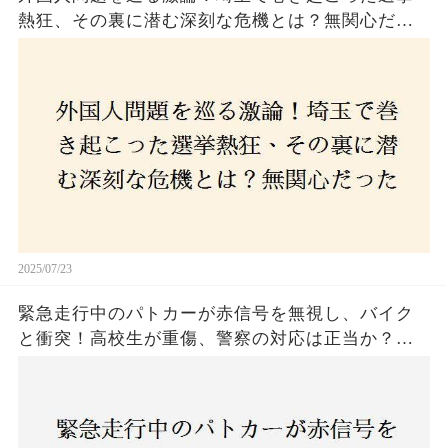
熱狂、その裏に潜む深刻な危機とは？無関心だっ
た市民が感じた「漠然とした不安」、そして「日
本人ファースト」を掲げた新興勢力の台頭。勝因
はネットとSNS、それとも底知れぬ恐怖？政治に無
関心な層が動いた背景にあるものとは？
2025/07/23
緊急走行中のパトカーが赤信号を無視し、バイク
と衝突！高校生が重傷、警察の対応は正当か？兵
庫・明石市で起きた衝撃の事故