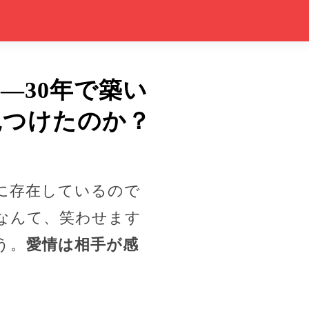
—30年で築い
見つけたのか？
に存在しているので
だなんて、笑わせます
う。
愛情は相手が感