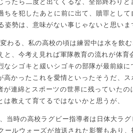
じったら二度と出てくるな、全部終わりと
過ちを犯したあとに前に出て、贖罪として
る姿勢は、意味がない事じゃないと思いま
は変わる、私の高校の頃は練習中は水を飲
えと、今考え見れば軍隊教育の流れが体育
烈なシゴキと緩いシゴキの部隊が最前線に
が高かったこれを愛情といったそうだ、ス
者が連綿とスポーツの世界に残っていたの
とは教えて育てるではないかと思うが、
と、当時の高校ラグビー指導者は日体大ラグ
クールウォーズが放送された影響もあり、