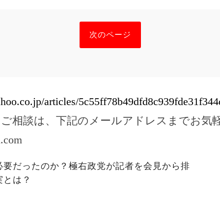
次のページ
ahoo.co.jp/articles/5c55ff78b49dfd8c939fde31f34
のご相談は、下記のメールアドレスまでお気
l.com
必要だったのか？極右政党が記者を会見から排
実とは？