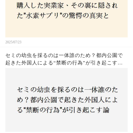
2025/07/23
セミの幼虫を採るのは一体誰のため？都内公園で
起きた外国人による“禁断の行為”が引き起こす論
争とは！子どもたちの楽しみが奪われる？それと
も新たな食文化の一環？