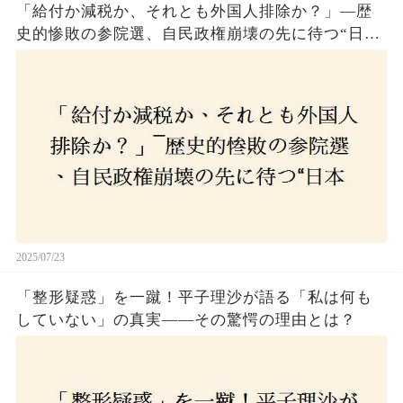
「給付か減税か、それとも外国人排除か？」―歴
史的惨敗の参院選、自民政権崩壊の先に待つ“日本
経済の自滅シナリオ”とは？なぜ国民は『痛み』を
選び続けるのか
2025/07/23
「整形疑惑」を一蹴！平子理沙が語る「私は何も
していない」の真実——その驚愕の理由とは？