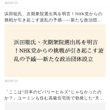
2025/07/23
浜田聡氏、次期衆院選出馬を明言！NHK党からの
挑戦が引き起こす波乱の予感——新たな政治団体
設立に込めた思いとは？「共和党？自由党？」そ
の選択肢に隠された真意とは
2025/07/23
「ここは“日本のビバリーヒルズ”じゃなかったの
か？」ユーミンも住む高級住宅街で勃発した“天井
バトル”の真相──景観ルールを無視した建築に住