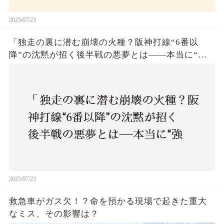
2025/07/23
「独走の裏に潜む崩壊の火種？阪神打線“6番以
降”の沈黙が招く後半戦の悪夢とは——本当に“強
いチーム”と呼べるのか？」
2025/07/23
救急車がガス欠！？命を預かる現場で起きた重大
なミス、その影響は？