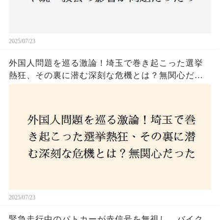
2025/07/23
外国人問題を巡る激論！埼玉で巻き起こった選挙
熱狂、その裏に潜む深刻な危機とは？無関心だっ
た市民が感じた「漠然とした不安」、そして「日
本人ファースト」を掲げた新興勢力の台頭。勝因
はネットとSNS、それとも底知れぬ恐怖？政治に無
関心な層が動いた背景にあるものとは？
2025/07/23
緊急走行中のパトカーが赤信号を無視し、バイク