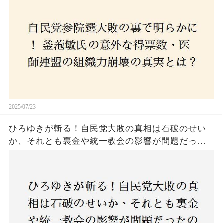
危機に直面！あなたはこの結果をどう見る？
2025/07/23
ひろゆきが斬る！自民党大敗の真相は石破のせい
か、それとも裏金や統一教会の影響が問題だった
のか？ 責任論に揺れる自民党に新たな疑惑が浮
上！