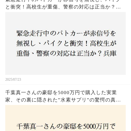
と衝突！高校生が重傷、警察の対応は正当か？兵
庫・明石市で起きた衝撃の事故
2025/07/23
千葉真一さんの豪邸を5000万円で購入した実業
家、その裏に隠された”水素サプリ”の驚愕の真実
とは？コロナ拒否と30錠の謎のサプリメント。彼
の死と実業家との深い因縁が明らかに！