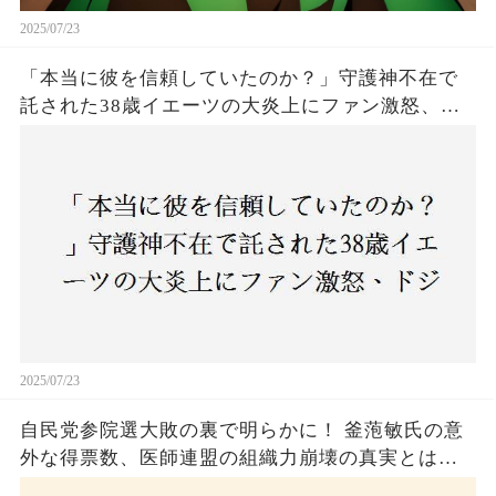
2025/07/23
「本当に彼を信頼していたのか？」守護神不在で
託された38歳イエーツの大炎上にファン激怒、ド
ジャース救援陣の崩壊が止まらないワケとは
2025/07/23
自民党参院選大敗の裏で明らかに！ 釜萢敏氏の意
外な得票数、医師連盟の組織力崩壊の真実とは？
コロナ禍の注目人物も票を伸ばせず、組織再建の