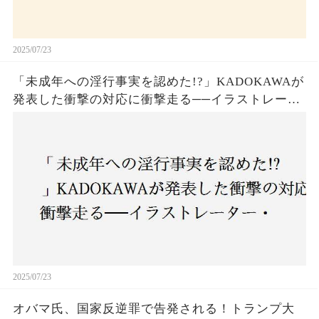
2025/07/23
「未成年への淫行事実を認めた!?」KADOKAWAが
発表した衝撃の対応に衝撃走る──イラストレータ
ー・がおう氏の作品絶版&配信停止の裏側とは
2025/07/23
オバマ氏、国家反逆罪で告発される！トランプ大