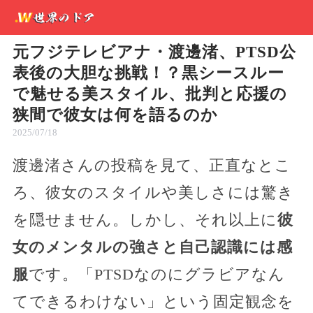
元フジテレビアナ・渡邊渚、PTSD公
表後の大胆な挑戦！？黒シースルー
で魅せる美スタイル、批判と応援の
狭間で彼女は何を語るのか
2025/07/18
渡邊渚さんの投稿を見て、正直なとこ
ろ、彼女のスタイルや美しさには驚き
を隠せません。しかし、それ以上に
彼
女のメンタルの強さと自己認識には感
服
です。「PTSDなのにグラビアなん
てできるわけない」という固定観念を