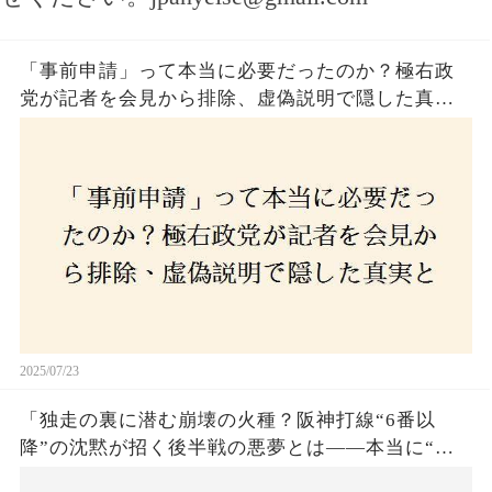
「事前申請」って本当に必要だったのか？極右政
党が記者を会見から排除、虚偽説明で隠した真実
とは？
2025/07/23
「独走の裏に潜む崩壊の火種？阪神打線“6番以
降”の沈黙が招く後半戦の悪夢とは——本当に“強
いチーム”と呼べるのか？」