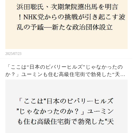
2025/07/23
「ここは“日本のビバリーヒルズ”じゃなかったの
か？」ユーミンも住む高級住宅街で勃発した“天井
バトル”の真相──景観ルールを無視した建築に住
民激怒！