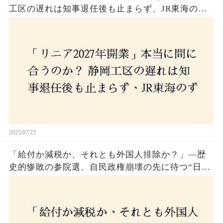
工区の遅れは知事退任後も止まらず、JR東海のず
さんな計画とは？
2025/07/23
「給付か減税か、それとも外国人排除か？」―歴
史的惨敗の参院選、自民政権崩壊の先に待つ“日本
経済の自滅シナリオ”とは？なぜ国民は『痛み』を
選び続けるのか