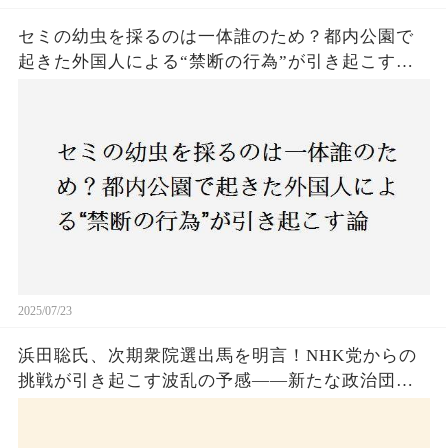
セミの幼虫を採るのは一体誰のため？都内公園で
起きた外国人による“禁断の行為”が引き起こす論
争とは！子どもたちの楽しみが奪われる？それと
も新たな食文化の一環？
2025/07/23
浜田聡氏、次期衆院選出馬を明言！NHK党からの
挑戦が引き起こす波乱の予感——新たな政治団体
設立に込めた思いとは？「共和党？自由党？」そ
の選択肢に隠された真意とは