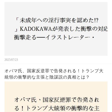
ー・がおう氏の作品絶版&配信停止の裏側とは
2025/07/23
オバマ氏、国家反逆罪で告発される！トランプ大
統領の衝撃的な主張と陰謀説の真相とは？