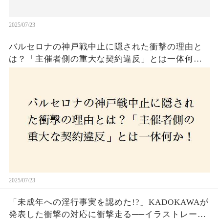
2025/07/23
バルセロナの神戸戦中止に隠された衝撃の理由と
は？「主催者側の重大な契約違反」とは一体何
か！？ファンは一体誰を責めるべきなのか？
2025/07/23
「未成年への淫行事実を認めた!?」KADOKAWAが
発表した衝撃の対応に衝撃走る──イラストレータ