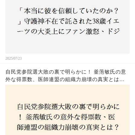
2025/07/23
自民党参院選大敗の裏で明らかに！ 釜萢敏氏の意
外な得票数、医師連盟の組織力崩壊の真実とは？
コロナ禍の注目人物も票を伸ばせず、組織再建の
危機に直面！あなたはこの結果をどう見る？