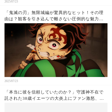
2025/07/23
「鬼滅の刃」無限城編が驚異的なヒット！その理
由は？観客を引き込んで離さない圧倒的な魅力と
は！
2025/07/23
「本当に彼を信頼していたのか？」守護神不在で
託された38歳イエーツの大炎上にファン激怒、ド
ジャース救援陣の崩壊が止まらないワケとは