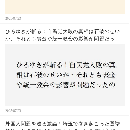
2025/07/23
ひろゆきが斬る！自民党大敗の真相は石破のせい
か、それとも裏金や統一教会の影響が問題だった
のか？ 責任論に揺れる自民党に新たな疑惑が浮
上！
2025/07/23
外国人問題を巡る激論！埼玉で巻き起こった選挙