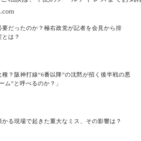
l.com
必要だったのか？極右政党が記者を会見から排
実とは？
種？阪神打線“6番以降”の沈黙が招く後半戦の悪
ーム”と呼べるのか？」
預かる現場で起きた重大なミス、その影響は？