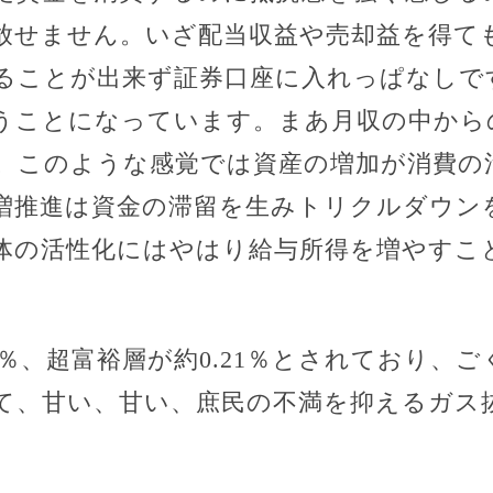
放せません。いざ配当収益や売却益を得て
ることが出来ず証券口座に入れっぱなしで
うことになっています。まあ月収の中から
。このような感覚では資産の増加が消費の
増推進は資金の滞留を生みトリクルダウン
体の活性化にはやはり給与所得を増やすこ
75％、超富裕層が約0.21％とされており、
て、甘い、甘い、庶民の不満を抑えるガス