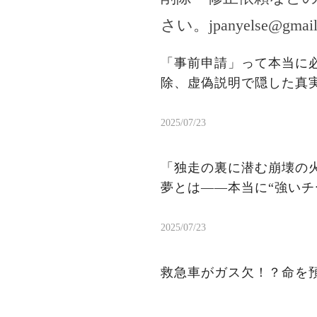
さい。
jpanyelse@gmai
「事前申請」って本当に
除、虚偽説明で隠した真
2025/07/23
「独走の裏に潜む崩壊の火
夢とは——本当に“強いチ
2025/07/23
救急車がガス欠！？命を