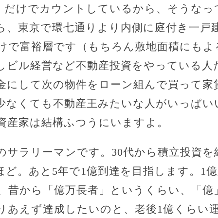
」だけでカウントしているから、そうなっ
ら、東京で環七通りより内側に庭付き一戸
けで富裕層です（もちろん敷地面積にもよ
しビル経営など不動産投資をやっている人
金にして次の物件をローン組んで買って家
少なくても不動産王みたいな人がいっぱい
資産家は結構ふつうにいますよ。
のサラリーマンです。30代から積立投資を
万ほど。あと5年で1億到達を目指します。1
、昔から「億万長者」というくらい、「億
りあえず達成したいのと、老後1億くらい