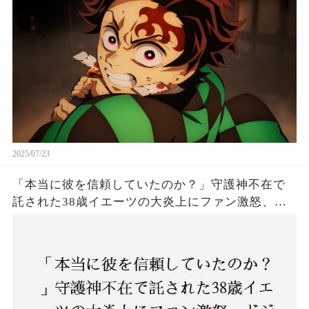
2025/07/23
「本当に彼を信頼していたのか？」守護神不在で
託された38歳イエーツの大炎上にファン激怒、ド
ジャース救援陣の崩壊が止まらないワケとは