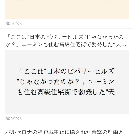
2025/07/23
「ここは“日本のビバリーヒルズ”じゃなかったの
か？」ユーミンも住む高級住宅街で勃発した“天井
バトル”の真相──景観ルールを無視した建築に住
民激怒！
2025/07/23
バルセロナの神戸戦中止に隠された衝撃の理由と