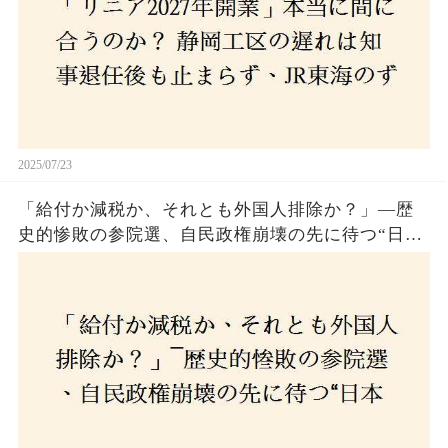
2025/07/23
「給付か減税か、それとも外国人排除か？」―歴
史的惨敗の参院選、自民政権崩壊の先に待つ“日本
経済の自滅シナリオ”とは？なぜ国民は『痛み』を
選び続けるのか