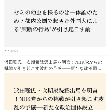
も新たな食文化の一環？
2025/07/23
浜田聡氏、次期衆院選出馬を明言！NHK党からの
挑戦が引き起こす波乱の予感——新たな政治団体
設立に込めた思いとは？「共和党？自由党？」そ
の選択肢に隠された真意とは