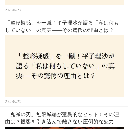
2025/07/23
「整形疑惑」を一蹴！平子理沙が語る「私は何も
していない」の真実——その驚愕の理由とは？
2025/07/23
「鬼滅の刃」無限城編が驚異的なヒット！その理
由は？観客を引き込んで離さない圧倒的な魅力と
は！