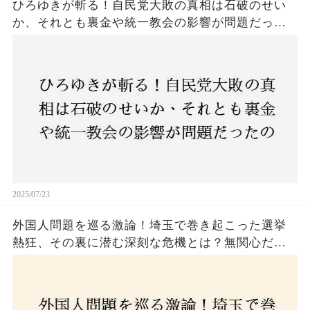
ひろゆきが斬る！自民党大敗の真相は石破のせい
か、それとも裏金や統一教会の影響が問題だった
のか？ 責任論に揺れる自民党に新たな疑惑が浮
上！
2025/07/23
外国人問題を巡る激論！埼玉で巻き起こった選挙
熱狂、その裏に潜む深刻な危機とは？無関心だっ
た市民が感じた「漠然とした不安」、そして「日
本人ファースト」を掲げた新興勢力の台頭。勝因
はネットとSNS、それとも底知れぬ恐怖？政治に無