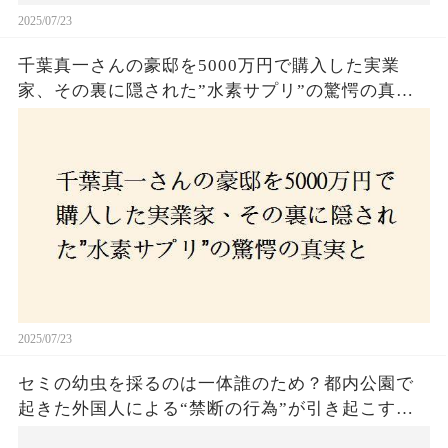
2025/07/23
千葉真一さんの豪邸を5000万円で購入した実業
家、その裏に隠された”水素サプリ”の驚愕の真実
とは？コロナ拒否と30錠の謎のサプリメント。彼
の死と実業家との深い因縁が明らかに！
2025/07/23
セミの幼虫を採るのは一体誰のため？都内公園で
起きた外国人による“禁断の行為”が引き起こす論
争とは！子どもたちの楽しみが奪われる？それと