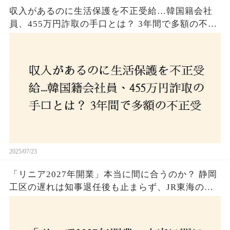
収入があるのに生活保護を不正受給…韓国籍会社
員、455万円詐取の手口とは？ 3年間で多額の不正
受給、広島で逮捕の背景に隠された真実とは！
2025/07/23
「リニア2027年開業」本当に間に合うのか？ 静岡
工区の遅れは知事退任後も止まらず、JR東海のず
さんな計画とは？