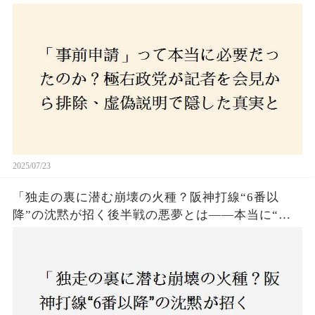
とは？
2025/07/23
「独走の裏に潜む崩壊の火種？阪神打線“6番以
降”の沈黙が招く後半戦の悪夢とは——本当に“強
いチーム”と呼べるのか？」