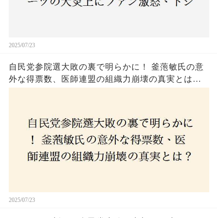
2025/07/23
自民党参院選大敗の裏で明らかに！ 釜萢敏氏の意
外な得票数、医師連盟の組織力崩壊の真実とは？
コロナ禍の注目人物も票を伸ばせず、組織再建の
危機に直面！あなたはこの結果をどう見る？
2025/07/23