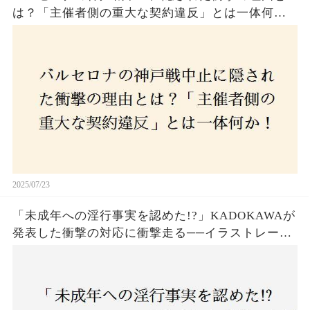
は？「主催者側の重大な契約違反」とは一体何
か！？ファンは一体誰を責めるべきなのか？
2025/07/23
「未成年への淫行事実を認めた!?」KADOKAWAが
発表した衝撃の対応に衝撃走る──イラストレータ
ー・がおう氏の作品絶版&配信停止の裏側とは