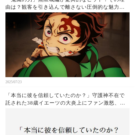
由は？観客を引き込んで離さない圧倒的な魅力と
は！
2025/07/23
「本当に彼を信頼していたのか？」守護神不在で
託された38歳イエーツの大炎上にファン激怒、ド
ジャース救援陣の崩壊が止まらないワケとは