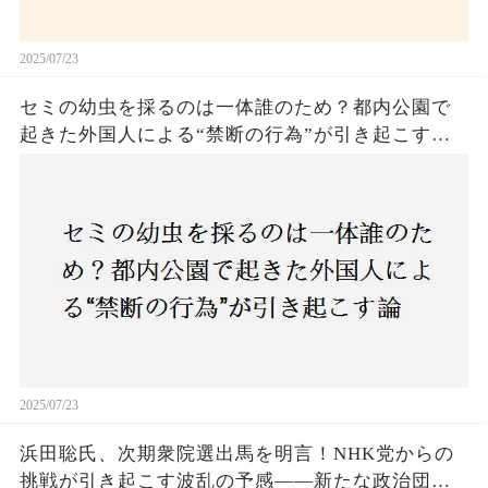
2025/07/23
セミの幼虫を採るのは一体誰のため？都内公園で
起きた外国人による“禁断の行為”が引き起こす論
争とは！子どもたちの楽しみが奪われる？それと
も新たな食文化の一環？
2025/07/23
浜田聡氏、次期衆院選出馬を明言！NHK党からの
挑戦が引き起こす波乱の予感——新たな政治団体