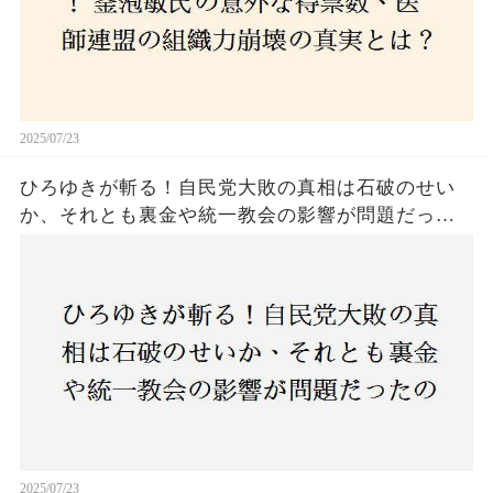
2025/07/23
ひろゆきが斬る！自民党大敗の真相は石破のせい
か、それとも裏金や統一教会の影響が問題だった
のか？ 責任論に揺れる自民党に新たな疑惑が浮
上！
2025/07/23