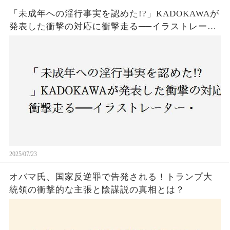
「未成年への淫行事実を認めた!?」KADOKAWAが
発表した衝撃の対応に衝撃走る──イラストレータ
ー・がおう氏の作品絶版&配信停止の裏側とは
2025/07/23
オバマ氏、国家反逆罪で告発される！トランプ大
統領の衝撃的な主張と陰謀説の真相とは？