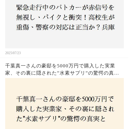
2025/07/23
千葉真一さんの豪邸を5000万円で購入した実業
家、その裏に隠された”水素サプリ”の驚愕の真実
とは？コロナ拒否と30錠の謎のサプリメント。彼
の死と実業家との深い因縁が明らかに！