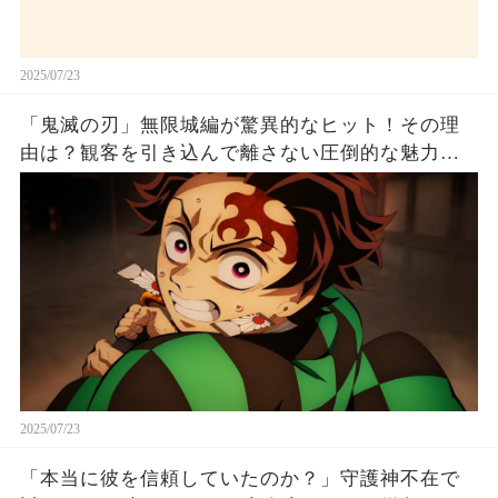
2025/07/23
「鬼滅の刃」無限城編が驚異的なヒット！その理
由は？観客を引き込んで離さない圧倒的な魅力と
は！
2025/07/23
「本当に彼を信頼していたのか？」守護神不在で