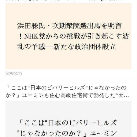
設立に込めた思いとは？「共和党？自由党？」そ
の選択肢に隠された真意とは
2025/07/23
「ここは“日本のビバリーヒルズ”じゃなかったの
か？」ユーミンも住む高級住宅街で勃発した“天井
バトル”の真相──景観ルールを無視した建築に住
民激怒！