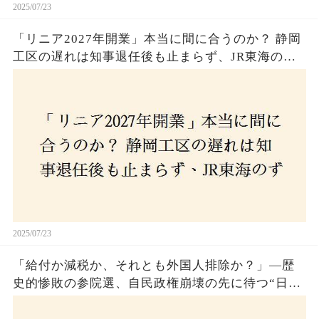
2025/07/23
「リニア2027年開業」本当に間に合うのか？ 静岡
工区の遅れは知事退任後も止まらず、JR東海のず
さんな計画とは？
2025/07/23
「給付か減税か、それとも外国人排除か？」―歴
史的惨敗の参院選、自民政権崩壊の先に待つ“日本
経済の自滅シナリオ”とは？なぜ国民は『痛み』を
選び続けるのか