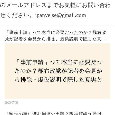
のメールアドレスまでお気軽にお問い合わ
せください。
jpanyelse@gmail.com
「事前申請」って本当に必要だったのか？極右政
党が記者を会見から排除、虚偽説明で隠した真実
とは？
2025/07/23
「独走の裏に潜む崩壊の火種？阪神打線“6番以