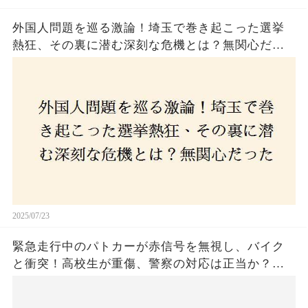
外国人問題を巡る激論！埼玉で巻き起こった選挙
熱狂、その裏に潜む深刻な危機とは？無関心だっ
た市民が感じた「漠然とした不安」、そして「日
本人ファースト」を掲げた新興勢力の台頭。勝因
はネットとSNS、それとも底知れぬ恐怖？政治に無
関心な層が動いた背景にあるものとは？
2025/07/23
緊急走行中のパトカーが赤信号を無視し、バイク
と衝突！高校生が重傷、警察の対応は正当か？兵
庫・明石市で起きた衝撃の事故