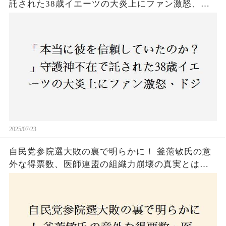
託された38歳イエーツの大炎上にファン激怒、ド
ジャース救援陣の崩壊が止まらないワケとは
2025/07/23
自民党参院選大敗の裏で明らかに！ 釜萢敏氏の意
外な得票数、医師連盟の組織力崩壊の真実とは？
コロナ禍の注目人物も票を伸ばせず、組織再建の
危機に直面！あなたはこの結果をどう見る？