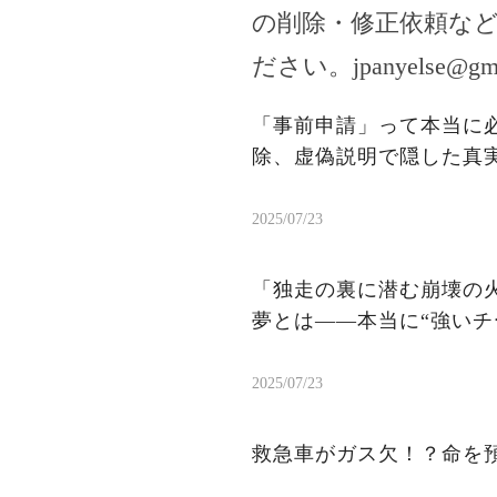
の削除・修正依頼な
ださい。
jpanyelse@gm
「事前申請」って本当に
除、虚偽説明で隠した真
2025/07/23
「独走の裏に潜む崩壊の火
夢とは——本当に“強いチ
2025/07/23
救急車がガス欠！？命を