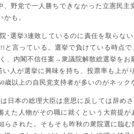
中、野党で一人勝ちできなかった立憲民主
いかも。
議院･選挙3連敗しているのに責任を取らな
事!!と言っている。選挙で負けている時点
 早く、内閣不信任案→衆議院解散総選挙を
若い人が選挙に興味を持ち、投票率も上が
60歳以上の自民党支持者が多いのがネック
では日本の総理大臣は意思に反しては辞め
備えた人物がその職に就くという大前提が
知らされた。そもそも昨秋の衆院選に臨む