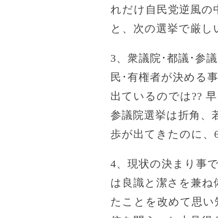
れだけ自民党逆風の
と、次の選挙で厳し
3、衆議院･都議･参
民･有権者が決める
出ているのでは??
参議院選挙は折角、
歩が出てきたのに、
4、現状の決まり事
は良識と潔さを兼ね
たことを改めて思い