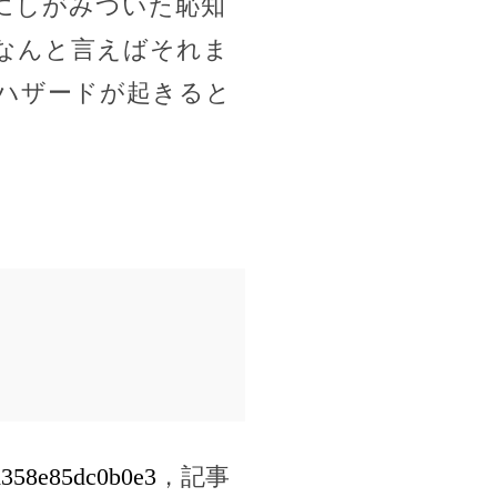
にしがみついた恥知
なんと言えばそれま
ハザードが起きると
3d358e85dc0b0e3
，記事