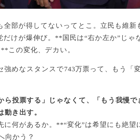
も全部が得してないってとこ。立民も維新
だけが爆伸び。**国民は“右か左か”じゃ
**この変化、デカい。
セ強めなスタンスで743万票って、もう「
から投票する」じゃなくて、「もう我慢で
は動き出す。
に何があるか。**“変化”は希望にも絶望
へ向かう？