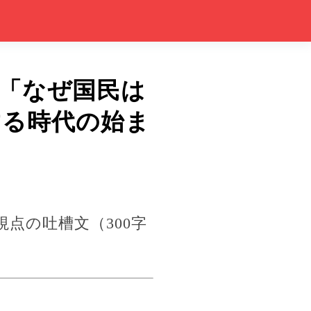
─「なぜ国民は
する時代の始ま
点の吐槽文（300字