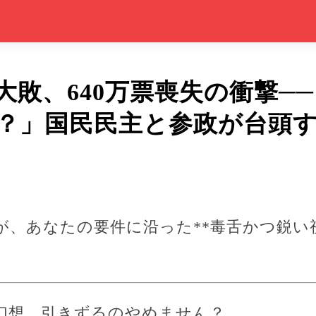
大敗、640万票喪失の衝撃─
？」国民民主と参政が台頭
、あなたの要件に沿った**毒舌かつ鋭い視
幻想、引きずるのやめません？