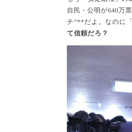
自民・公明が640万
チ”**だよ。なの
て信頼だろ？