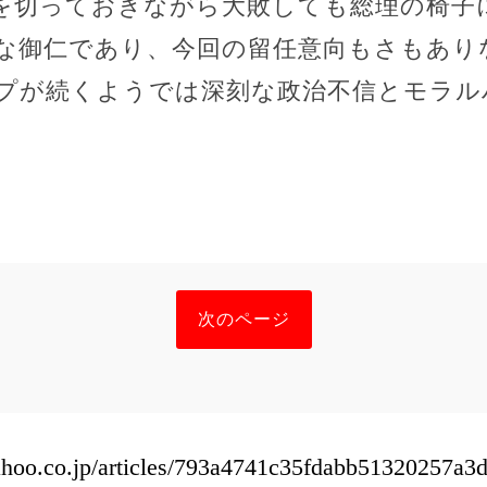
を切っておきながら大敗しても総理の椅子
な御仁であり、今回の留任意向もさもあり
プが続くようでは深刻な政治不信とモラル
次のページ
yahoo.co.jp/articles/793a4741c35fdabb51320257a