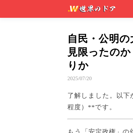
自民・公明の
見限ったのか
りか
2025/07/20
了解しました。以下が
程度）**です。
もう「安定政権」の