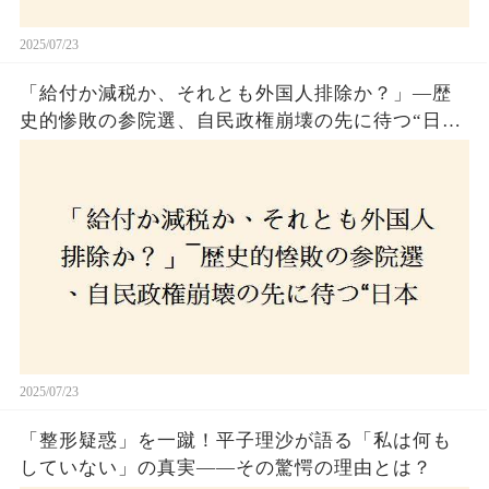
2025/07/23
「給付か減税か、それとも外国人排除か？」―歴
史的惨敗の参院選、自民政権崩壊の先に待つ“日本
経済の自滅シナリオ”とは？なぜ国民は『痛み』を
選び続けるのか
2025/07/23
「整形疑惑」を一蹴！平子理沙が語る「私は何も
していない」の真実——その驚愕の理由とは？