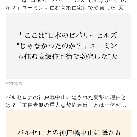
「ここは“日本のビバリーヒルズ”じゃなかったの
か？」ユーミンも住む高級住宅街で勃発した“天井
バトル”の真相──景観ルールを無視した建築に住
民激怒！
2025/07/23
バルセロナの神戸戦中止に隠された衝撃の理由と
は？「主催者側の重大な契約違反」とは一体何
か！？ファンは一体誰を責めるべきなのか？