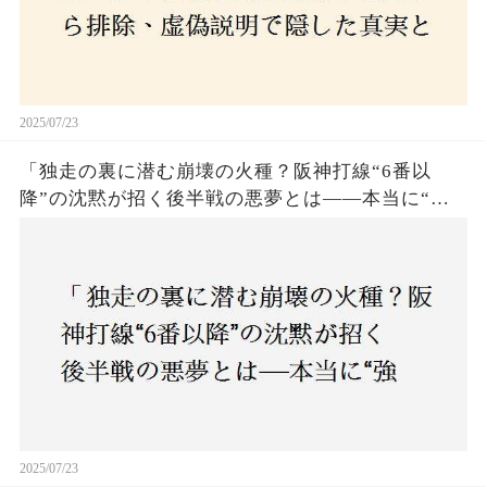
2025/07/23
「独走の裏に潜む崩壊の火種？阪神打線“6番以
降”の沈黙が招く後半戦の悪夢とは——本当に“強
いチーム”と呼べるのか？」
2025/07/23