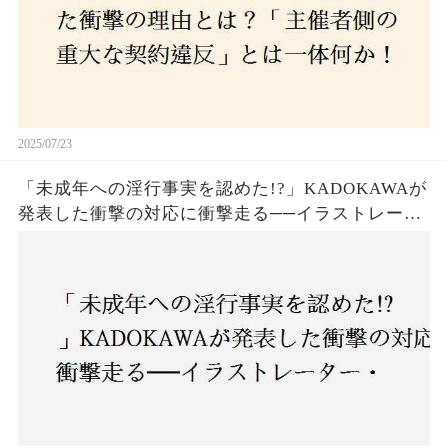
2025/07/23
「未成年への淫行事実を認めた!?」KADOKAWAが
発表した衝撃の対応に衝撃走る──イラストレータ
ー・がおう氏の作品絶版&配信停止の裏側とは