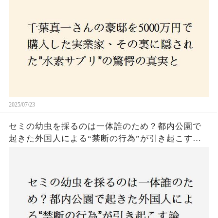
の死と実業家との深い因縁が明らかに！
2025/07/23
セミの幼虫を採るのは一体誰のため？都内公園で
起きた外国人による“禁断の行為”が引き起こす論
争とは！子どもたちの楽しみが奪われる？それと
も新たな食文化の一環？