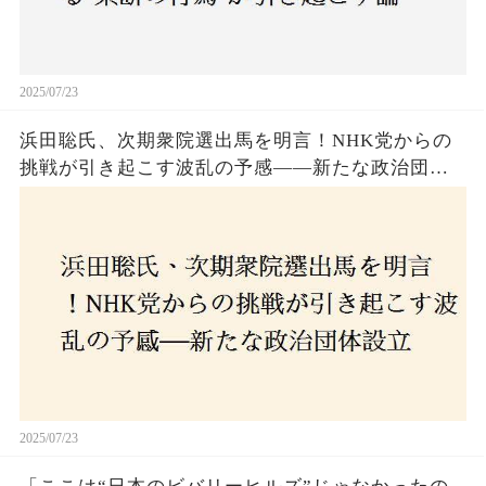
2025/07/23
浜田聡氏、次期衆院選出馬を明言！NHK党からの
挑戦が引き起こす波乱の予感——新たな政治団体
設立に込めた思いとは？「共和党？自由党？」そ
の選択肢に隠された真意とは
2025/07/23