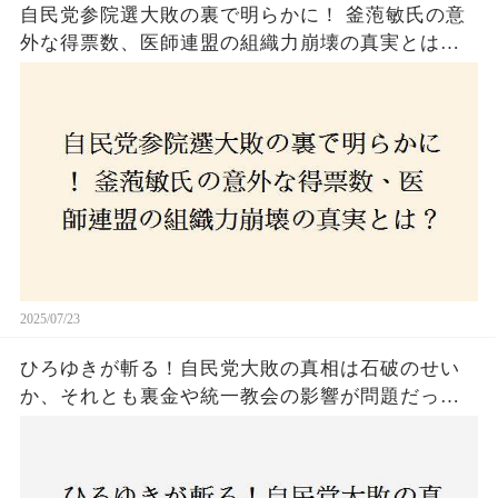
自民党参院選大敗の裏で明らかに！ 釜萢敏氏の意
外な得票数、医師連盟の組織力崩壊の真実とは？
コロナ禍の注目人物も票を伸ばせず、組織再建の
危機に直面！あなたはこの結果をどう見る？
2025/07/23
ひろゆきが斬る！自民党大敗の真相は石破のせい
か、それとも裏金や統一教会の影響が問題だった
のか？ 責任論に揺れる自民党に新たな疑惑が浮
上！