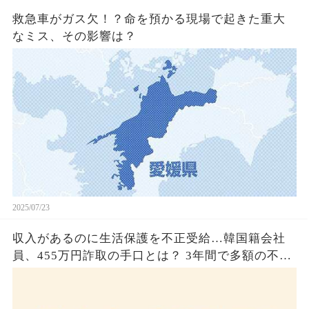
救急車がガス欠！？命を預かる現場で起きた重大
なミス、その影響は？
2025/07/23
収入があるのに生活保護を不正受給…韓国籍会社
員、455万円詐取の手口とは？ 3年間で多額の不正
受給、広島で逮捕の背景に隠された真実とは！