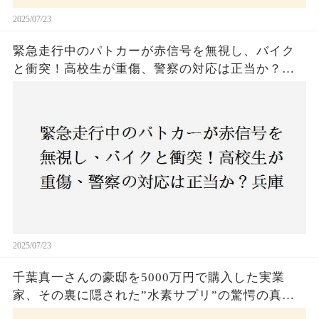
2025/07/23
緊急走行中のパトカーが赤信号を無視し、バイク
と衝突！高校生が重傷、警察の対応は正当か？兵
庫・明石市で起きた衝撃の事故
2025/07/23
千葉真一さんの豪邸を5000万円で購入した実業
家、その裏に隠された”水素サプリ”の驚愕の真実
とは？コロナ拒否と30錠の謎のサプリメント。彼