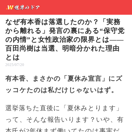
なぜ有本香は落選したのか？「実務
から離れる」発言の裏にある“保守党
の内情”と女性政治家の限界とは――
百田尚樹は当選、明暗分かれた理由
とは
2025/07/20
有本香、まさかの「夏休み宣言」にズ
ッコケたのは私だけじゃないはず。
選挙落ちた直後に「夏休みとります」
って、そんな報告いります？いや、有
本氏が2年休まず働いてたのは事実だ