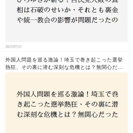
2025/07/23
外国人問題を巡る激論！埼玉で巻き起こった選挙
熱狂、その裏に潜む深刻な危機とは？無関心だっ
た市民が感じた「漠然とした不安」、そして「日
本人ファースト」を掲げた新興勢力の台頭。勝因
はネットとSNS、それとも底知れぬ恐怖？政治に無
関心な層が動いた背景にあるものとは？