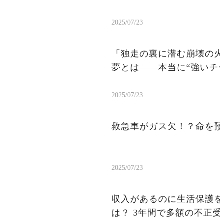
2025/07/23
「独走の裏に潜む崩壊の火
夢とは——本当に“強いチ
2025/07/23
救急車がガス欠！？命を
2025/07/23
収入があるのに生活保護を
は？ 3年間で多額の不正