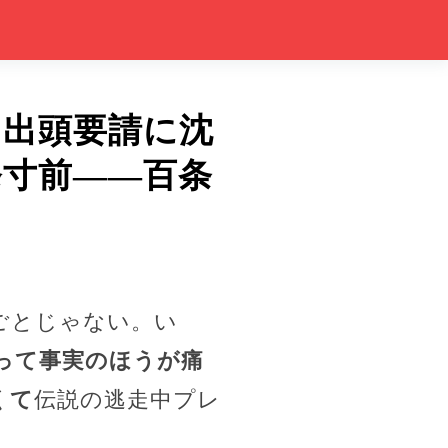
」出頭要請に沈
発寸前――百条
ごとじゃない。い
って事実のほうが痛
くて
伝説の逃走中プレ