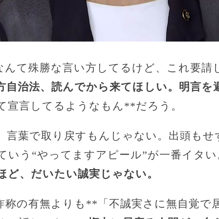
”なんて殊勝な言い方してるけど、これ要請じ
方自治法、読んでから来てほしい。明言を
て宣言してるようなもん**だろう。
、言葉で取り戻すもんじゃない。出頭もせ
ていう“やってますアピール”が一番イタい
ほど、だいたい誠実じゃない。
詐称の有無よりも**「不誠実さに無自覚で居