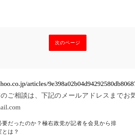
次のページ
yahoo.co.jp/articles/9e398a02b04d94292580db806
どのご相談は、下記のメールアドレスまでお
ail.com
必要だったのか？極右政党が記者を会見から排
実とは？