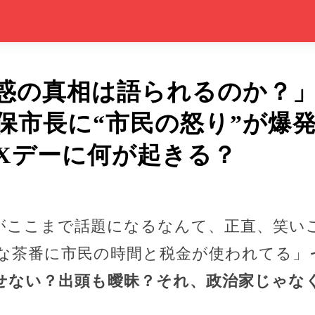
惑の真相は語られるのか？
保市長に“市民の怒り”が爆
Xデーに何が起きる？
”がここまで話題になるなんて、正直、笑い
んな茶番に市民の時間と税金が使われてる」
せない？出頭も曖昧？それ、政治家じゃな