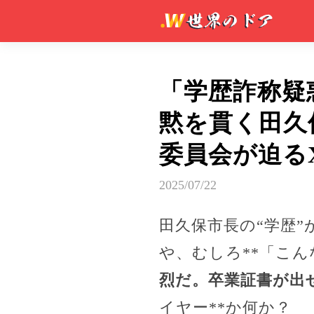
「学歴詐称疑
黙を貫く田久
委員会が迫る
2025/07/22
田久保市長の“学歴
や、むしろ**「こ
烈だ。卒業証書が出
イヤー**か何か？