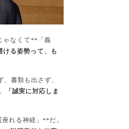
ゃなくて**「義
避ける姿勢って、も
ず、書類も出さず、
。
「誠実に対応しま
座れる神経」**だ。