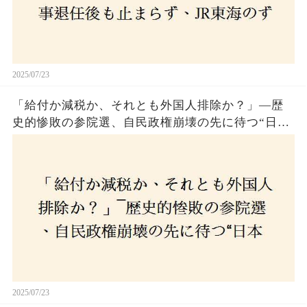
2025/07/23
「給付か減税か、それとも外国人排除か？」―歴
史的惨敗の参院選、自民政権崩壊の先に待つ“日本
経済の自滅シナリオ”とは？なぜ国民は『痛み』を
選び続けるのか
2025/07/23