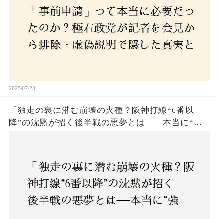
2025/07/23
「独走の裏に潜む崩壊の火種？阪神打線“6番以
降”の沈黙が招く後半戦の悪夢とは——本当に“強
いチーム”と呼べるのか？」