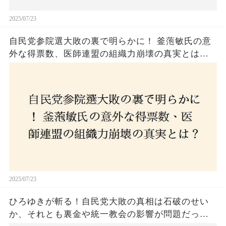
2025/07/23
自民党参院選大敗の裏で明らかに！ 釜萢敏氏の意
外な得票数、医師連盟の組織力崩壊の真実とは？
コロナ禍の注目人物も票を伸ばせず、組織再建の
危機に直面！あなたはこの結果をどう見る？
2025/07/23
ひろゆきが斬る！自民党大敗の真相は石破のせい
か、それとも裏金や統一教会の影響が問題だった