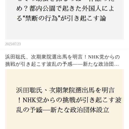
2025/07/23
浜田聡氏、次期衆院選出馬を明言！NHK党からの
挑戦が引き起こす波乱の予感——新たな政治団体
設立に込めた思いとは？「共和党？自由党？」そ
の選択肢に隠された真意とは