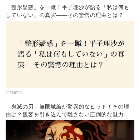
「整形疑惑」を一蹴！平子理沙が語る「私は何も
していない」の真実——その驚愕の理由とは？
2025/07/23
「鬼滅の刃」無限城編が驚異的なヒット！その理
由は？観客を引き込んで離さない圧倒的な魅力と
は！