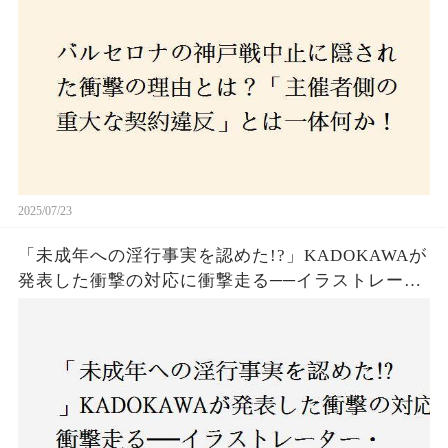
2025/07/23
「未成年への淫行事実を認めた!?」KADOKAWAが
発表した衝撃の対応に衝撃走る──イラストレータ
ー・がおう氏の作品絶版&配信停止の裏側とは