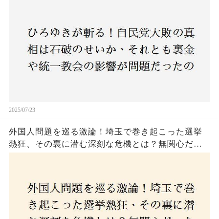
のか？ 責任論に揺れる自民党に新たな疑惑が浮
上！
2025/07/23
外国人問題を巡る激論！埼玉で巻き起こった選挙
熱狂、その裏に潜む深刻な危機とは？無関心だっ
た市民が感じた「漠然とした不安」、そして「日
本人ファースト」を掲げた新興勢力の台頭。勝因
はネットとSNS、それとも底知れぬ恐怖？政治に無
関心な層が動いた背景にあるものとは？