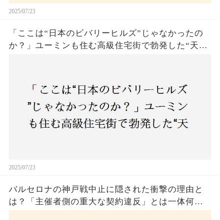
2025/07/23
「ここは“日本のビバリーヒルズ”じゃなかったの
か？」ユーミンも住む高級住宅街で勃発した“天井
バトル”の真相──景観ルールを無視した建築に住
民激怒！
2025/07/23
バルセロナの神戸戦中止に隠された衝撃の理由と
は？「主催者側の重大な契約違反」とは一体何
か！？ファンは一体誰を責めるべきなのか？