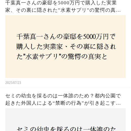
千葉真一さんの豪邸を5000万円で購入した実業
家、その裏に隠された”水素サプリ”の驚愕の真実
とは？コロナ拒否と30錠の謎のサプリメント。彼
の死と実業家との深い因縁が明らかに！
2025/07/23
セミの幼虫を採るのは一体誰のため？都内公園で
起きた外国人による“禁断の行為”が引き起こす論
争とは！子どもたちの楽しみが奪われる？それと
も新たな食文化の一環？