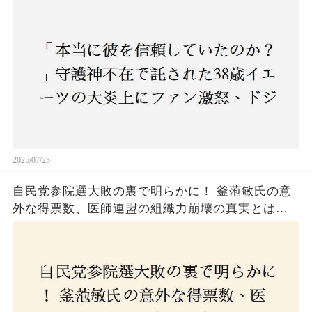
ジャース救援陣の崩壊が止まらないワケとは
2025/07/23
自民党参院選大敗の裏で明らかに！ 釜萢敏氏の意
外な得票数、医師連盟の組織力崩壊の真実とは？
コロナ禍の注目人物も票を伸ばせず、組織再建の
危機に直面！あなたはこの結果をどう見る？