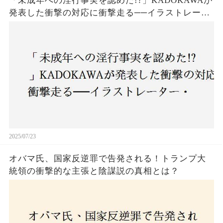
「未成年への淫行事実を認めた!?」KADOKAWAが
発表した衝撃の対応に衝撃走る──イラストレータ
ー・がおう氏の作品絶版&配信停止の裏側とは
2025/07/23
オバマ氏、国家反逆罪で告発される！トランプ大
統領の衝撃的な主張と陰謀説の真相とは？