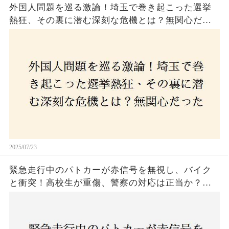
外国人問題を巡る激論！埼玉で巻き起こった選挙
熱狂、その裏に潜む深刻な危機とは？無関心だっ
た市民が感じた「漠然とした不安」、そして「日
本人ファースト」を掲げた新興勢力の台頭。勝因
はネットとSNS、それとも底知れぬ恐怖？政治に無
関心な層が動いた背景にあるものとは？
2025/07/23
緊急走行中のパトカーが赤信号を無視し、バイク
と衝突！高校生が重傷、警察の対応は正当か？兵
庫・明石市で起きた衝撃の事故