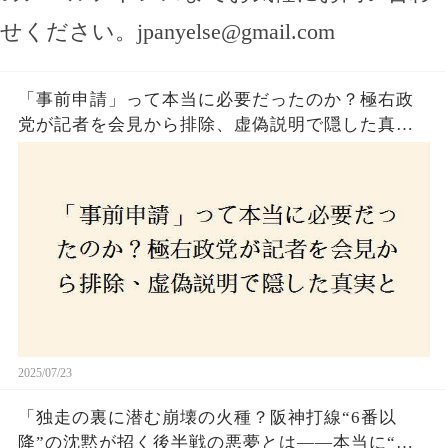
せください。
jpanyelse@gmail.com
「事前申請」って本当に必要だったのか？極右政
党が記者を会見から排除、虚偽説明で隠した真実
とは？
2025/07/23
「独走の裏に潜む崩壊の火種？阪神打線“6番以
降”の沈黙が招く後半戦の悪夢とは——本当に“強