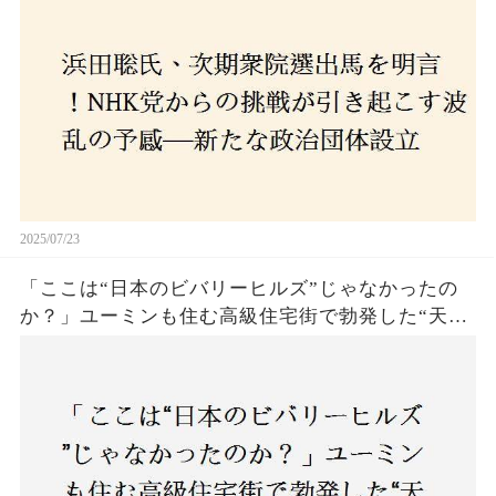
の選択肢に隠された真意とは
2025/07/23
「ここは“日本のビバリーヒルズ”じゃなかったの
か？」ユーミンも住む高級住宅街で勃発した“天井
バトル”の真相──景観ルールを無視した建築に住
民激怒！