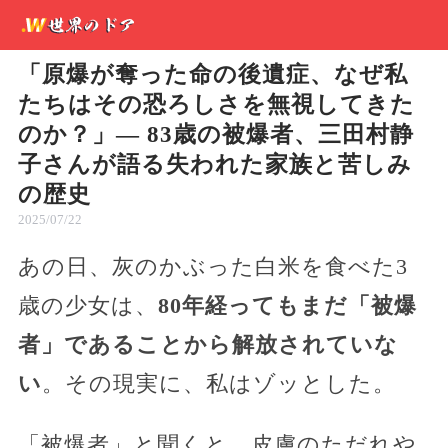
「原爆が奪った命の後遺症、なぜ私
たちはその恐ろしさを無視してきた
のか？」— 83歳の被爆者、三田村静
子さんが語る失われた家族と苦しみ
の歴史
2025/07/22
あの日、灰のかぶった白米を食べた3
歳の少女は、
80年経ってもまだ「被爆
者」であることから解放されていな
い
。その現実に、私はゾッとした。
「被爆者」と聞くと、皮膚のただれや