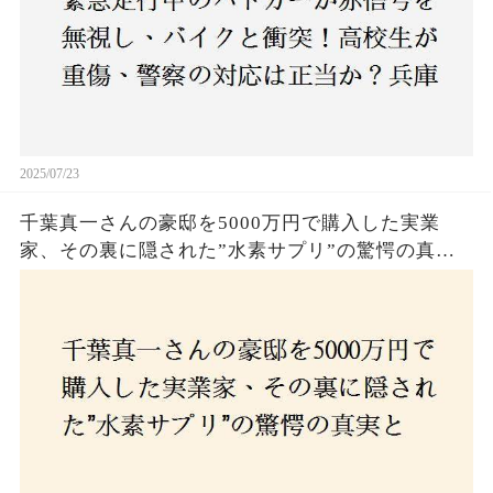
2025/07/23
千葉真一さんの豪邸を5000万円で購入した実業
家、その裏に隠された”水素サプリ”の驚愕の真実
とは？コロナ拒否と30錠の謎のサプリメント。彼
の死と実業家との深い因縁が明らかに！