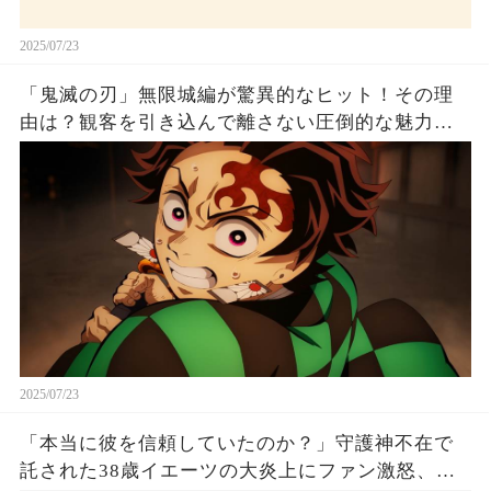
2025/07/23
「鬼滅の刃」無限城編が驚異的なヒット！その理
由は？観客を引き込んで離さない圧倒的な魅力と
は！
2025/07/23
「本当に彼を信頼していたのか？」守護神不在で
託された38歳イエーツの大炎上にファン激怒、ド