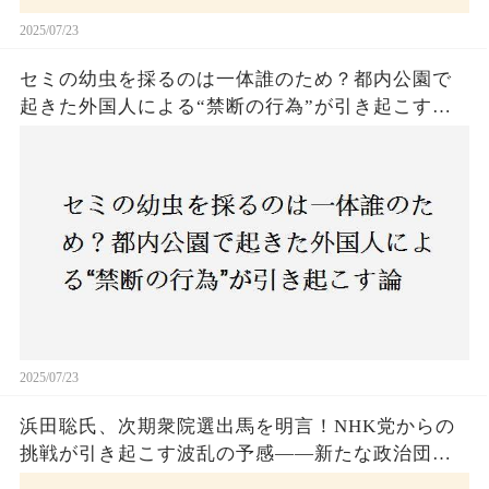
2025/07/23
セミの幼虫を採るのは一体誰のため？都内公園で
起きた外国人による“禁断の行為”が引き起こす論
争とは！子どもたちの楽しみが奪われる？それと
も新たな食文化の一環？
2025/07/23
浜田聡氏、次期衆院選出馬を明言！NHK党からの
挑戦が引き起こす波乱の予感——新たな政治団体
設立に込めた思いとは？「共和党？自由党？」そ