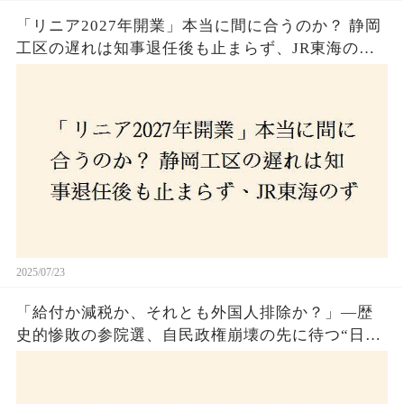
「リニア2027年開業」本当に間に合うのか？ 静岡
工区の遅れは知事退任後も止まらず、JR東海のず
さんな計画とは？
2025/07/23
「給付か減税か、それとも外国人排除か？」―歴
史的惨敗の参院選、自民政権崩壊の先に待つ“日本
経済の自滅シナリオ”とは？なぜ国民は『痛み』を
選び続けるのか