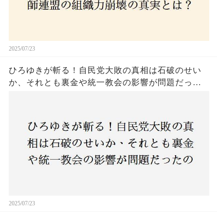
2025/07/23
ひろゆきが斬る！自民党大敗の真相は石破のせい
か、それとも裏金や統一教会の影響が問題だった
のか？ 責任論に揺れる自民党に新たな疑惑が浮
上！
2025/07/23