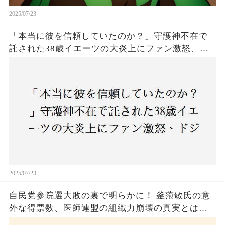
2025/07/23
「本当に彼を信頼していたのか？」守護神不在で
託された38歳イエーツの大炎上にファン激怒、ド
ジャース救援陣の崩壊が止まらないワケとは
2025/07/23
自民党参院選大敗の裏で明らかに！ 釜萢敏氏の意
外な得票数、医師連盟の組織力崩壊の真実とは？
コロナ禍の注目人物も票を伸ばせず、組織再建の