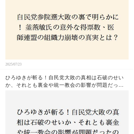
危機に直面！あなたはこの結果をどう見る？
2025/07/23
ひろゆきが斬る！自民党大敗の真相は石破のせい
か、それとも裏金や統一教会の影響が問題だった
のか？ 責任論に揺れる自民党に新たな疑惑が浮
上！