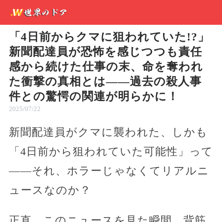
「4日前からクマに狙われていた!?」
新聞配達員が恐怖を感じつつも責任
感から続けた仕事の末、命を奪われ
た衝撃の真相とは――過去の殺人事
件との驚愕の関連が明らかに！
2025/07/22
新聞配達員がクマに襲われた、しかも
「4日前から狙われていた可能性」って
——それ、ホラーじゃなくてリアルニ
ュースなのか？
正直、このニュースを見た瞬間、背筋