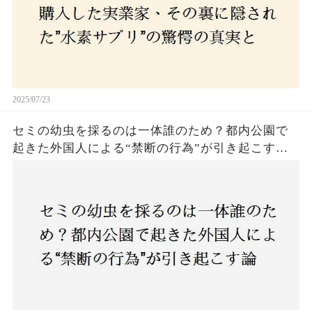
2025/07/23
セミの幼虫を採るのは一体誰のため？都内公園で
起きた外国人による“禁断の行為”が引き起こす論
争とは！子どもたちの楽しみが奪われる？それと
も新たな食文化の一環？