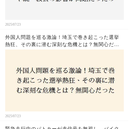
2025/07/23
外国人問題を巡る激論！埼玉で巻き起こった選挙
熱狂、その裏に潜む深刻な危機とは？無関心だっ
た市民が感じた「漠然とした不安」、そして「日
本人ファースト」を掲げた新興勢力の台頭。勝因
はネットとSNS、それとも底知れぬ恐怖？政治に無
関心な層が動いた背景にあるものとは？
2025/07/23
緊急走行中のパトカーが赤信号を無視し、バイク