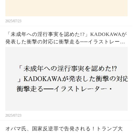
2025/07/23
「未成年への淫行事実を認めた!?」KADOKAWAが
発表した衝撃の対応に衝撃走る──イラストレータ
ー・がおう氏の作品絶版&配信停止の裏側とは
2025/07/23
オバマ氏、国家反逆罪で告発される！トランプ大