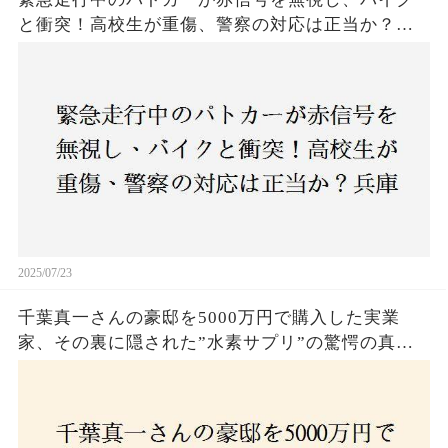
と衝突！高校生が重傷、警察の対応は正当か？兵
庫・明石市で起きた衝撃の事故
2025/07/23
千葉真一さんの豪邸を5000万円で購入した実業
家、その裏に隠された”水素サプリ”の驚愕の真実
とは？コロナ拒否と30錠の謎のサプリメント。彼
の死と実業家との深い因縁が明らかに！