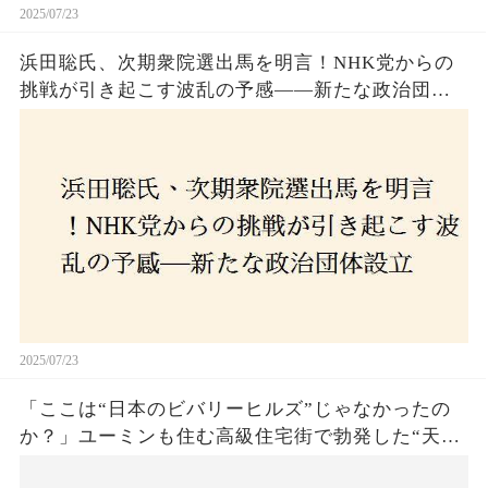
2025/07/23
浜田聡氏、次期衆院選出馬を明言！NHK党からの
挑戦が引き起こす波乱の予感——新たな政治団体
設立に込めた思いとは？「共和党？自由党？」そ
の選択肢に隠された真意とは
2025/07/23
「ここは“日本のビバリーヒルズ”じゃなかったの
か？」ユーミンも住む高級住宅街で勃発した“天井
バトル”の真相──景観ルールを無視した建築に住