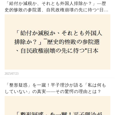
「給付か減税か、それとも外国人排除か？」―歴
史的惨敗の参院選、自民政権崩壊の先に待つ“日本
経済の自滅シナリオ”とは？なぜ国民は『痛み』を
選び続けるのか
2025/07/23
「整形疑惑」を一蹴！平子理沙が語る「私は何も
していない」の真実——その驚愕の理由とは？