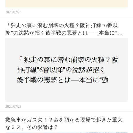
2025/07/23
「独走の裏に潜む崩壊の火種？阪神打線“6番以
降”の沈黙が招く後半戦の悪夢とは——本当に“強
いチーム”と呼べるのか？」
2025/07/23
救急車がガス欠！？命を預かる現場で起きた重大
なミス、その影響は？