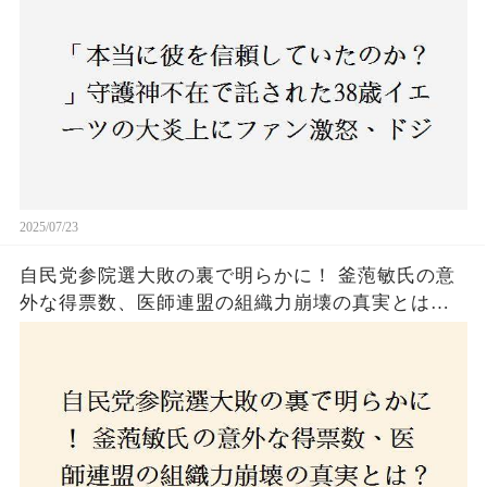
2025/07/23
自民党参院選大敗の裏で明らかに！ 釜萢敏氏の意
外な得票数、医師連盟の組織力崩壊の真実とは？
コロナ禍の注目人物も票を伸ばせず、組織再建の
危機に直面！あなたはこの結果をどう見る？