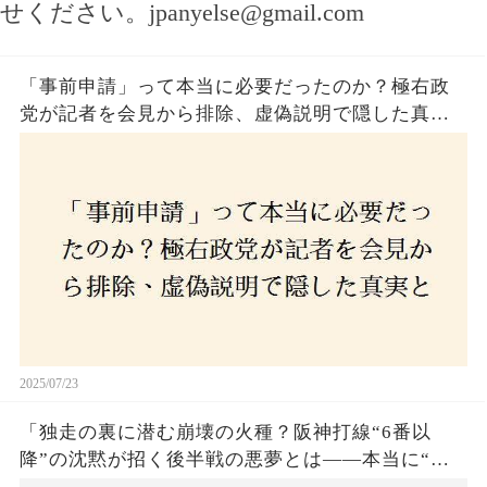
せください。
jpanyelse@gmail.com
「事前申請」って本当に必要だったのか？極右政
党が記者を会見から排除、虚偽説明で隠した真実
とは？
2025/07/23
「独走の裏に潜む崩壊の火種？阪神打線“6番以
降”の沈黙が招く後半戦の悪夢とは——本当に“強
いチーム”と呼べるのか？」