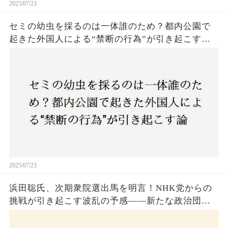
2025/07/23
セミの幼虫を採るのは一体誰のため？都内公園で
起きた外国人による“禁断の行為”が引き起こす論
争とは！子どもたちの楽しみが奪われる？それと
も新たな食文化の一環？
2025/07/23
浜田聡氏、次期衆院選出馬を明言！NHK党からの
挑戦が引き起こす波乱の予感——新たな政治団体
設立に込めた思いとは？「共和党？自由党？」そ
の選択肢に隠された真意とは