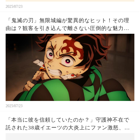
2025/07/23
「鬼滅の刃」無限城編が驚異的なヒット！その理
由は？観客を引き込んで離さない圧倒的な魅力と
は！
2025/07/23
「本当に彼を信頼していたのか？」守護神不在で
託された38歳イエーツの大炎上にファン激怒、ド
ジャース救援陣の崩壊が止まらないワケとは