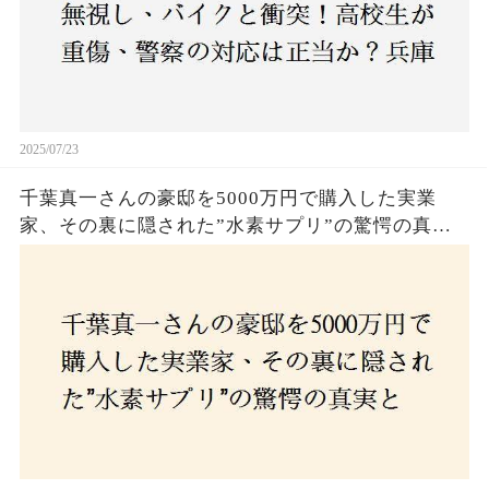
2025/07/23
千葉真一さんの豪邸を5000万円で購入した実業
家、その裏に隠された”水素サプリ”の驚愕の真実
とは？コロナ拒否と30錠の謎のサプリメント。彼
の死と実業家との深い因縁が明らかに！