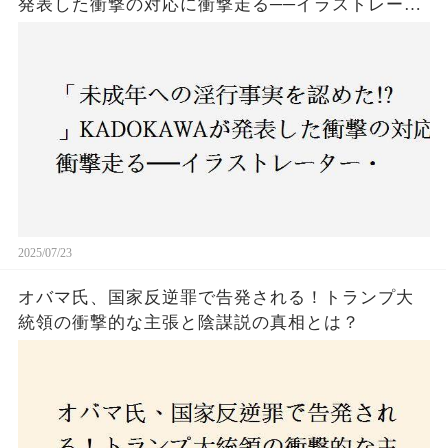
発表した衝撃の対応に衝撃走る──イラストレータ
ー・がおう氏の作品絶版&配信停止の裏側とは
2025/07/23
オバマ氏、国家反逆罪で告発される！トランプ大
統領の衝撃的な主張と陰謀説の真相とは？