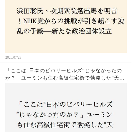
2025/07/23
「ここは“日本のビバリーヒルズ”じゃなかったの
か？」ユーミンも住む高級住宅街で勃発した“天井
バトル”の真相──景観ルールを無視した建築に住
民激怒！