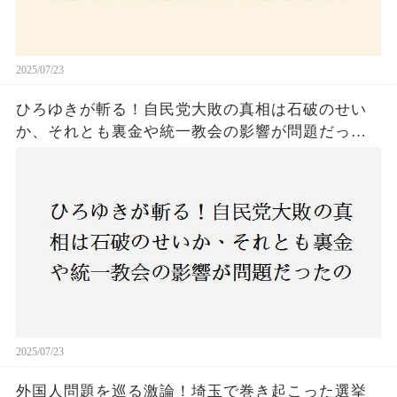
2025/07/23
ひろゆきが斬る！自民党大敗の真相は石破のせい
か、それとも裏金や統一教会の影響が問題だった
のか？ 責任論に揺れる自民党に新たな疑惑が浮
上！
2025/07/23
外国人問題を巡る激論！埼玉で巻き起こった選挙