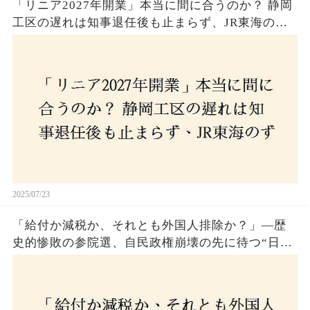
「リニア2027年開業」本当に間に合うのか？ 静岡
工区の遅れは知事退任後も止まらず、JR東海のず
さんな計画とは？
2025/07/23
「給付か減税か、それとも外国人排除か？」―歴
史的惨敗の参院選、自民政権崩壊の先に待つ“日本
経済の自滅シナリオ”とは？なぜ国民は『痛み』を
選び続けるのか