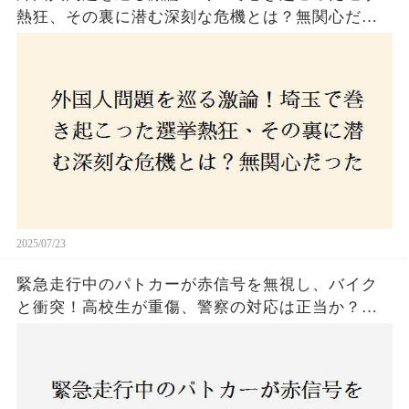
熱狂、その裏に潜む深刻な危機とは？無関心だっ
た市民が感じた「漠然とした不安」、そして「日
本人ファースト」を掲げた新興勢力の台頭。勝因
はネットとSNS、それとも底知れぬ恐怖？政治に無
関心な層が動いた背景にあるものとは？
2025/07/23
緊急走行中のパトカーが赤信号を無視し、バイク
と衝突！高校生が重傷、警察の対応は正当か？兵
庫・明石市で起きた衝撃の事故