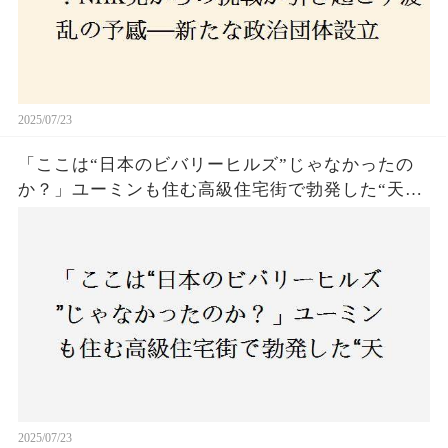
2025/07/23
「ここは“日本のビバリーヒルズ”じゃなかったの
か？」ユーミンも住む高級住宅街で勃発した“天井
バトル”の真相──景観ルールを無視した建築に住
民激怒！
2025/07/23