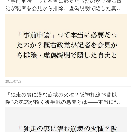
「事前申請」って本当に必要だったのか？極右政
党が記者を会見から排除、虚偽説明で隠した真実
とは？
2025/07/23
「独走の裏に潜む崩壊の火種？阪神打線“6番以
降”の沈黙が招く後半戦の悪夢とは——本当に“強
いチーム”と呼べるのか？」