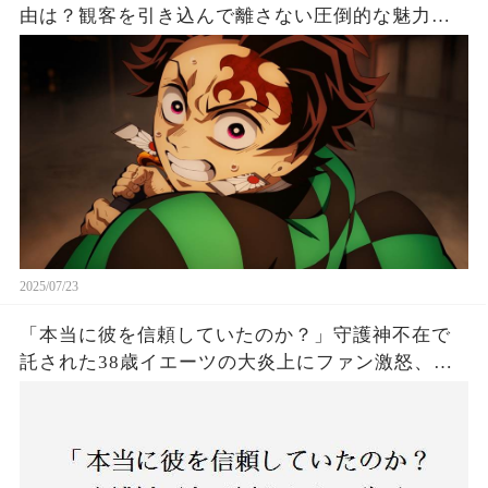
由は？観客を引き込んで離さない圧倒的な魅力と
は！
2025/07/23
「本当に彼を信頼していたのか？」守護神不在で
託された38歳イエーツの大炎上にファン激怒、ド
ジャース救援陣の崩壊が止まらないワケとは