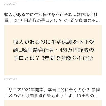
2025/07/23
収入があるのに生活保護を不正受給…韓国籍会社
員、455万円詐取の手口とは？ 3年間で多額の不正
受給、広島で逮捕の背景に隠された真実とは！
2025/07/23
「リニア2027年開業」本当に間に合うのか？ 静岡
工区の遅れは知事退任後も止まらず、JR東海のず
さんな計画とは？