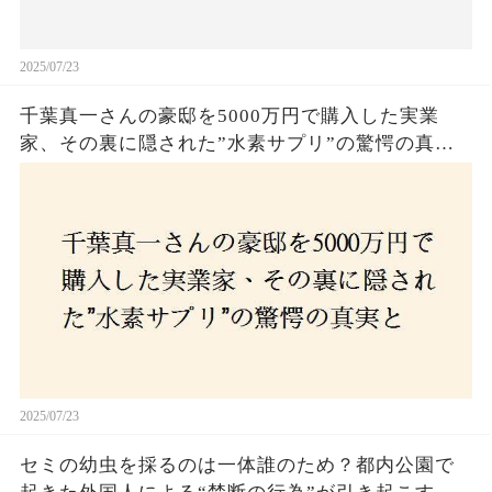
2025/07/23
千葉真一さんの豪邸を5000万円で購入した実業
家、その裏に隠された”水素サプリ”の驚愕の真実
とは？コロナ拒否と30錠の謎のサプリメント。彼
の死と実業家との深い因縁が明らかに！
2025/07/23
セミの幼虫を採るのは一体誰のため？都内公園で