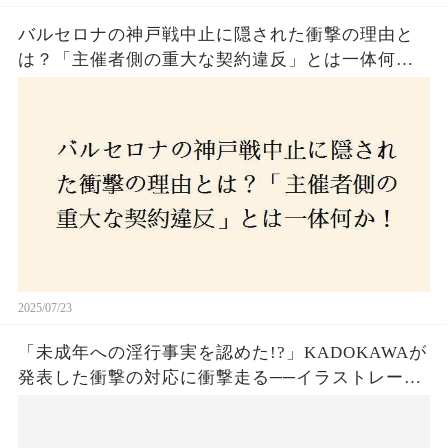
バルセロナの神戸戦中止に隠された衝撃の理由と
は？「主催者側の重大な契約違反」とは一体何
か！？ファンは一体誰を責めるべきなのか？
2025/07/23
「未成年への淫行事実を認めた!?」KADOKAWAが
発表した衝撃の対応に衝撃走る──イラストレータ
ー・がおう氏の作品絶版&配信停止の裏側とは