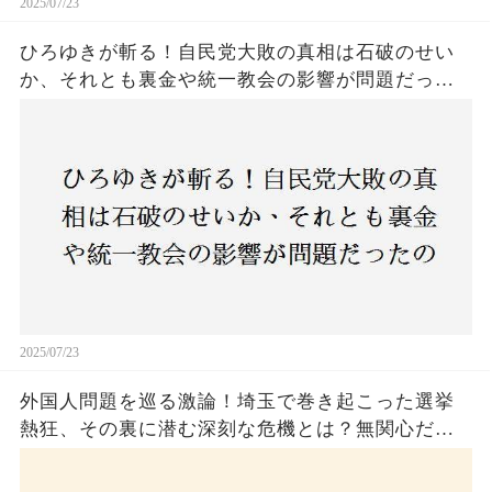
2025/07/23
ひろゆきが斬る！自民党大敗の真相は石破のせい
か、それとも裏金や統一教会の影響が問題だった
のか？ 責任論に揺れる自民党に新たな疑惑が浮
上！
2025/07/23
外国人問題を巡る激論！埼玉で巻き起こった選挙
熱狂、その裏に潜む深刻な危機とは？無関心だっ
た市民が感じた「漠然とした不安」、そして「日
本人ファースト」を掲げた新興勢力の台頭。勝因