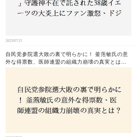
2025/07/23
自民党参院選大敗の裏で明らかに！ 釜萢敏氏の意
外な得票数、医師連盟の組織力崩壊の真実とは？
コロナ禍の注目人物も票を伸ばせず、組織再建の
危機に直面！あなたはこの結果をどう見る？