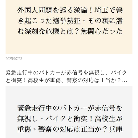
はネットとSNS、それとも底知れぬ恐怖？政治に無
関心な層が動いた背景にあるものとは？
2025/07/23
緊急走行中のパトカーが赤信号を無視し、バイク
と衝突！高校生が重傷、警察の対応は正当か？兵
庫・明石市で起きた衝撃の事故