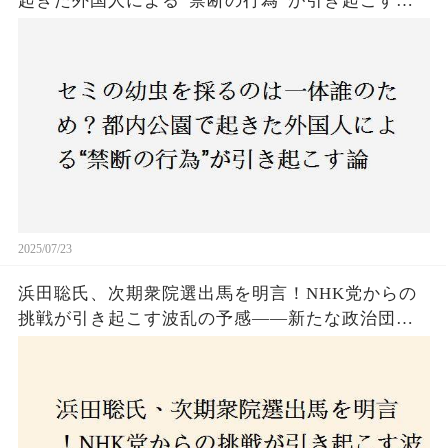
起きた外国人による“禁断の行為”が引き起こす論
争とは！子どもたちの楽しみが奪われる？それと
も新たな食文化の一環？
2025/07/23
浜田聡氏、次期衆院選出馬を明言！NHK党からの
挑戦が引き起こす波乱の予感——新たな政治団体
設立に込めた思いとは？「共和党？自由党？」そ
の選択肢に隠された真意とは