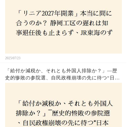
2025/07/23
「給付か減税か、それとも外国人排除か？」―歴
史的惨敗の参院選、自民政権崩壊の先に待つ“日本
経済の自滅シナリオ”とは？なぜ国民は『痛み』を
選び続けるのか