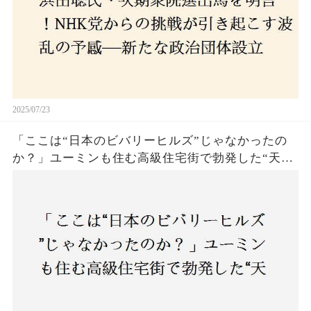
2025/07/23
「ここは“日本のビバリーヒルズ”じゃなかったの
か？」ユーミンも住む高級住宅街で勃発した“天井
バトル”の真相──景観ルールを無視した建築に住
民激怒！