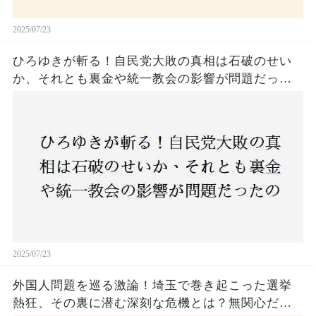
2025/07/23
ひろゆきが斬る！自民党大敗の真相は石破のせい
か、それとも裏金や統一教会の影響が問題だった
のか？ 責任論に揺れる自民党に新たな疑惑が浮
上！
2025/07/23
外国人問題を巡る激論！埼玉で巻き起こった選挙
熱狂、その裏に潜む深刻な危機とは？無関心だっ