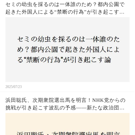
セミの幼虫を採るのは一体誰のため？都内公園で
起きた外国人による“禁断の行為”が引き起こす論
争とは！子どもたちの楽しみが奪われる？それと
も新たな食文化の一環？
2025/07/23
浜田聡氏、次期衆院選出馬を明言！NHK党からの
挑戦が引き起こす波乱の予感——新たな政治団体
設立に込めた思いとは？「共和党？自由党？」そ
の選択肢に隠された真意とは