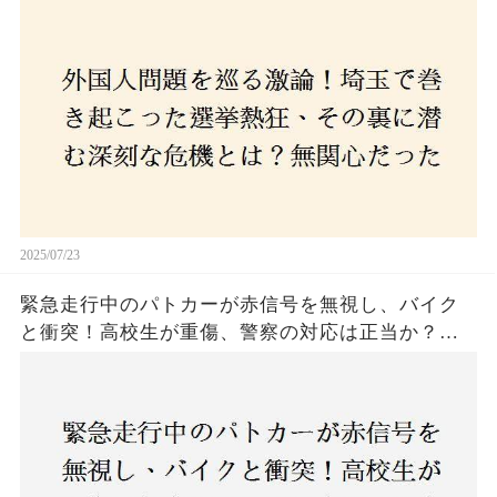
た市民が感じた「漠然とした不安」、そして「日
本人ファースト」を掲げた新興勢力の台頭。勝因
はネットとSNS、それとも底知れぬ恐怖？政治に無
関心な層が動いた背景にあるものとは？
2025/07/23
緊急走行中のパトカーが赤信号を無視し、バイク
と衝突！高校生が重傷、警察の対応は正当か？兵
庫・明石市で起きた衝撃の事故