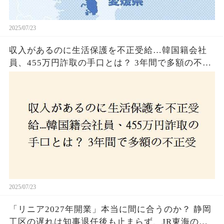
2025/07/23
収入があるのに生活保護を不正受給…韓国籍会社
員、455万円詐取の手口とは？ 3年間で多額の不正
受給、広島で逮捕の背景に隠された真実とは！
2025/07/23
「リニア2027年開業」本当に間に合うのか？ 静岡
工区の遅れは知事退任後も止まらず、JR東海のず