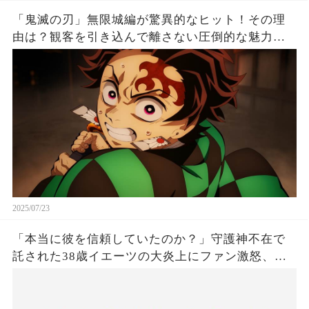
「鬼滅の刃」無限城編が驚異的なヒット！その理
由は？観客を引き込んで離さない圧倒的な魅力と
は！
2025/07/23
「本当に彼を信頼していたのか？」守護神不在で
託された38歳イエーツの大炎上にファン激怒、ド
ジャース救援陣の崩壊が止まらないワケとは