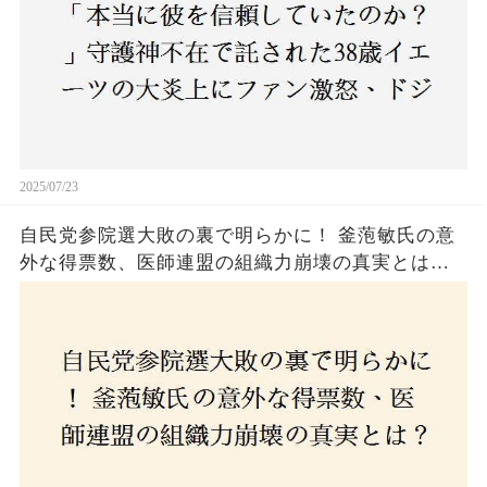
2025/07/23
自民党参院選大敗の裏で明らかに！ 釜萢敏氏の意
外な得票数、医師連盟の組織力崩壊の真実とは？
コロナ禍の注目人物も票を伸ばせず、組織再建の
危機に直面！あなたはこの結果をどう見る？