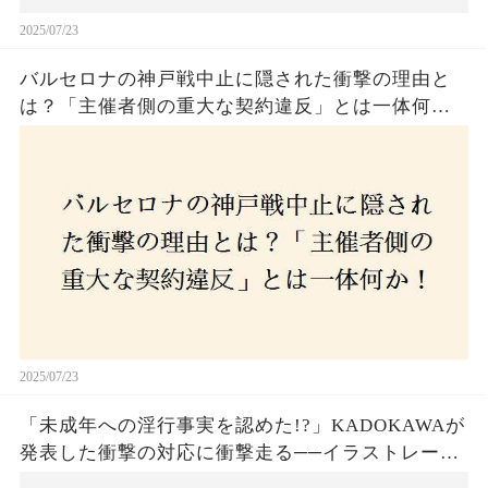
2025/07/23
バルセロナの神戸戦中止に隠された衝撃の理由と
は？「主催者側の重大な契約違反」とは一体何
か！？ファンは一体誰を責めるべきなのか？
2025/07/23
「未成年への淫行事実を認めた!?」KADOKAWAが
発表した衝撃の対応に衝撃走る──イラストレータ
ー・がおう氏の作品絶版&配信停止の裏側とは