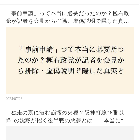
「事前申請」って本当に必要だったのか？極右政
党が記者を会見から排除、虚偽説明で隠した真実
とは？
2025/07/23
「独走の裏に潜む崩壊の火種？阪神打線“6番以
降”の沈黙が招く後半戦の悪夢とは——本当に“強
いチーム”と呼べるのか？」