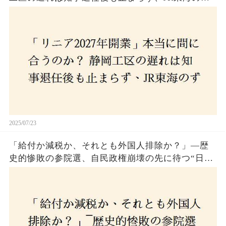
さんな計画とは？
2025/07/23
「給付か減税か、それとも外国人排除か？」―歴
史的惨敗の参院選、自民政権崩壊の先に待つ“日本
経済の自滅シナリオ”とは？なぜ国民は『痛み』を
選び続けるのか