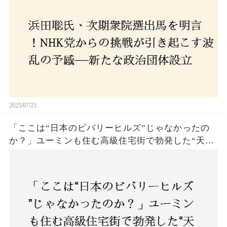
の選択肢に隠された真意とは
2025/07/23
「ここは“日本のビバリーヒルズ”じゃなかったの
か？」ユーミンも住む高級住宅街で勃発した“天井
バトル”の真相──景観ルールを無視した建築に住
民激怒！