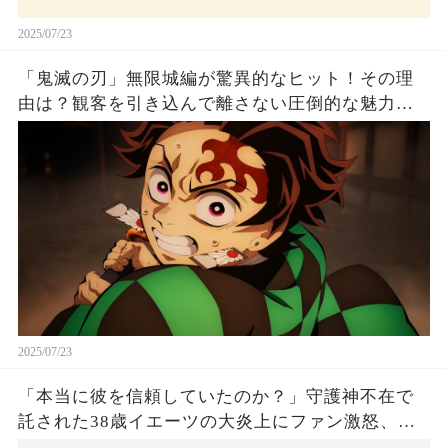
2025/07/23
「鬼滅の刃」無限城編が驚異的なヒット！その理
由は？観客を引き込んで離さない圧倒的な魅力と
は！
2025/07/23
「本当に彼を信頼していたのか？」守護神不在で
託された38歳イエーツの大炎上にファン激怒、ド
ジャース救援陣の崩壊が止まらないワケとは