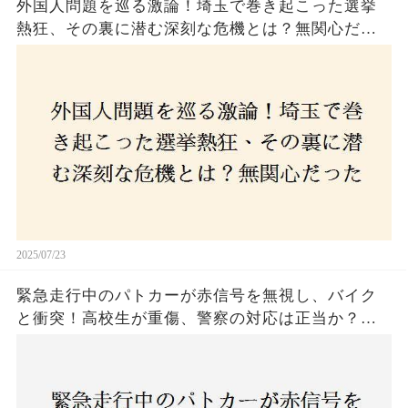
外国人問題を巡る激論！埼玉で巻き起こった選挙
熱狂、その裏に潜む深刻な危機とは？無関心だっ
た市民が感じた「漠然とした不安」、そして「日
本人ファースト」を掲げた新興勢力の台頭。勝因
はネットとSNS、それとも底知れぬ恐怖？政治に無
関心な層が動いた背景にあるものとは？
2025/07/23
緊急走行中のパトカーが赤信号を無視し、バイク
と衝突！高校生が重傷、警察の対応は正当か？兵
庫・明石市で起きた衝撃の事故