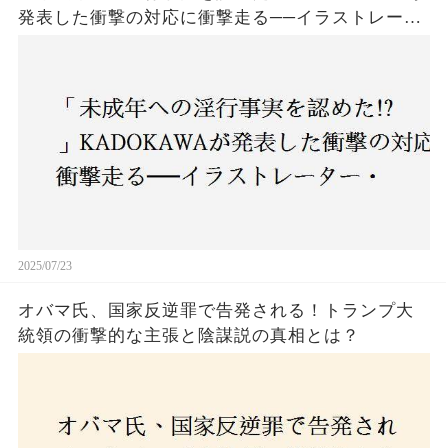
発表した衝撃の対応に衝撃走る──イラストレータ
ー・がおう氏の作品絶版&配信停止の裏側とは
2025/07/23
オバマ氏、国家反逆罪で告発される！トランプ大
統領の衝撃的な主張と陰謀説の真相とは？