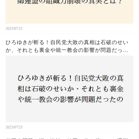
2025/07/23
ひろゆきが斬る！自民党大敗の真相は石破のせい
か、それとも裏金や統一教会の影響が問題だった
のか？ 責任論に揺れる自民党に新たな疑惑が浮
上！
2025/07/23