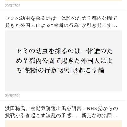
2025/07/23
セミの幼虫を採るのは一体誰のため？都内公園で
起きた外国人による“禁断の行為”が引き起こす論
争とは！子どもたちの楽しみが奪われる？それと
も新たな食文化の一環？
2025/07/23
浜田聡氏、次期衆院選出馬を明言！NHK党からの
挑戦が引き起こす波乱の予感——新たな政治団体
設立に込めた思いとは？「共和党？自由党？」そ