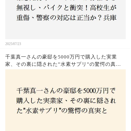
2025/07/23
千葉真一さんの豪邸を5000万円で購入した実業
家、その裏に隠された”水素サプリ”の驚愕の真実
とは？コロナ拒否と30錠の謎のサプリメント。彼
の死と実業家との深い因縁が明らかに！