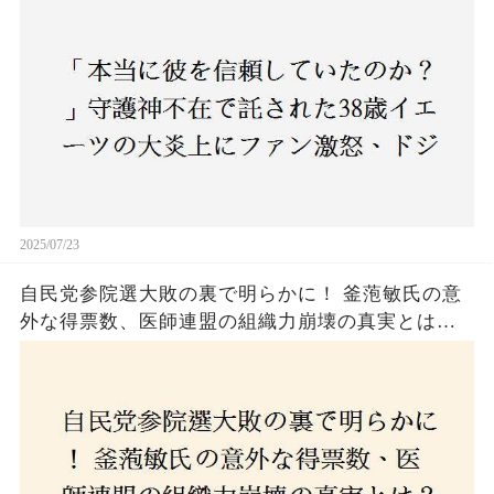
2025/07/23
自民党参院選大敗の裏で明らかに！ 釜萢敏氏の意
外な得票数、医師連盟の組織力崩壊の真実とは？
コロナ禍の注目人物も票を伸ばせず、組織再建の
危機に直面！あなたはこの結果をどう見る？