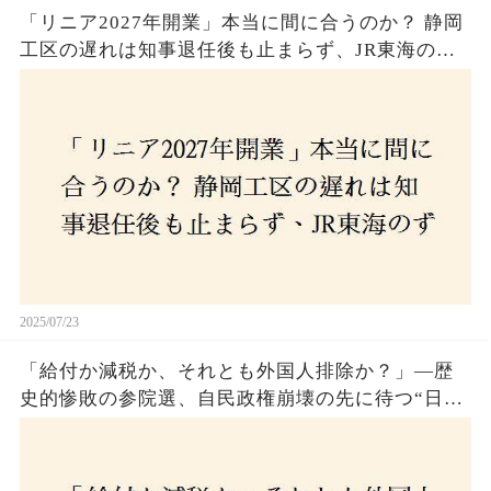
「リニア2027年開業」本当に間に合うのか？ 静岡
工区の遅れは知事退任後も止まらず、JR東海のず
さんな計画とは？
2025/07/23
「給付か減税か、それとも外国人排除か？」―歴
史的惨敗の参院選、自民政権崩壊の先に待つ“日本
経済の自滅シナリオ”とは？なぜ国民は『痛み』を
選び続けるのか