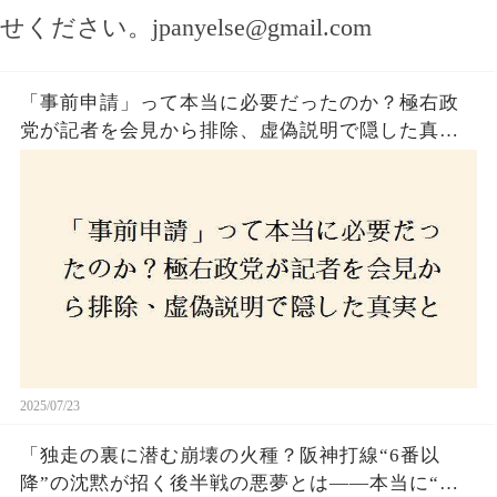
せください。
jpanyelse@gmail.com
「事前申請」って本当に必要だったのか？極右政
党が記者を会見から排除、虚偽説明で隠した真実
とは？
2025/07/23
「独走の裏に潜む崩壊の火種？阪神打線“6番以
降”の沈黙が招く後半戦の悪夢とは——本当に“強