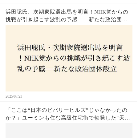
浜田聡氏、次期衆院選出馬を明言！NHK党からの
挑戦が引き起こす波乱の予感——新たな政治団体
設立に込めた思いとは？「共和党？自由党？」そ
の選択肢に隠された真意とは
2025/07/23
「ここは“日本のビバリーヒルズ”じゃなかったの
か？」ユーミンも住む高級住宅街で勃発した“天井
バトル”の真相──景観ルールを無視した建築に住
民激怒！