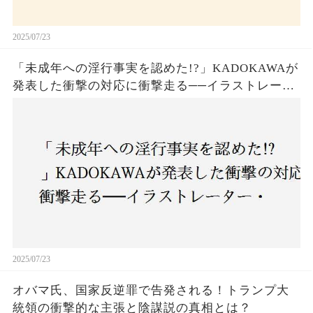
2025/07/23
「未成年への淫行事実を認めた!?」KADOKAWAが
発表した衝撃の対応に衝撃走る──イラストレータ
ー・がおう氏の作品絶版&配信停止の裏側とは
2025/07/23
オバマ氏、国家反逆罪で告発される！トランプ大
統領の衝撃的な主張と陰謀説の真相とは？