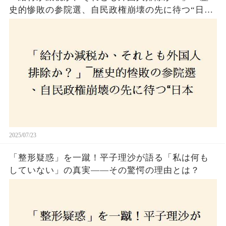
史的惨敗の参院選、自民政権崩壊の先に待つ“日本
経済の自滅シナリオ”とは？なぜ国民は『痛み』を
選び続けるのか
2025/07/23
「整形疑惑」を一蹴！平子理沙が語る「私は何も
していない」の真実——その驚愕の理由とは？