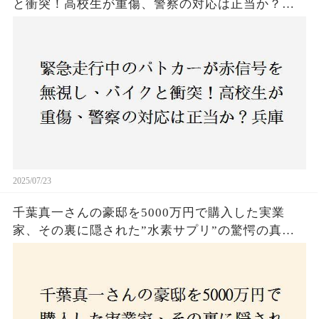
と衝突！高校生が重傷、警察の対応は正当か？兵
庫・明石市で起きた衝撃の事故
2025/07/23
千葉真一さんの豪邸を5000万円で購入した実業
家、その裏に隠された”水素サプリ”の驚愕の真実
とは？コロナ拒否と30錠の謎のサプリメント。彼
の死と実業家との深い因縁が明らかに！