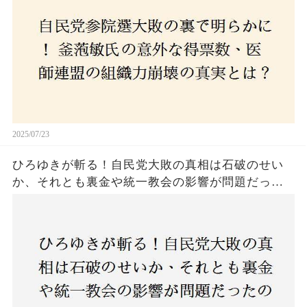
2025/07/23
ひろゆきが斬る！自民党大敗の真相は石破のせい
か、それとも裏金や統一教会の影響が問題だった
のか？ 責任論に揺れる自民党に新たな疑惑が浮
上！