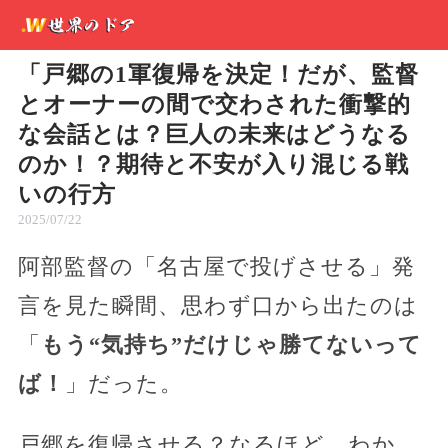
「戸郷の1軍復帰を決定！だが、監督
とオーナーの間で交わされた衝撃的
な会話とは？巨人の未来はどうなる
のか！？期待と不安が入り混じる戦
いの行方
2025/07/22
阿部監督の「名古屋で投げさせる」発
言を見た瞬間、思わず口から出たのは
「
もう“気持ち”だけじゃ勝てないって
ば！
」だった。
戸郷を復帰させる？なるほど、わか