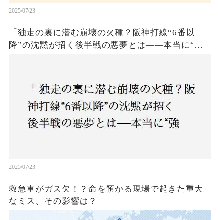
2025/07/23
「独走の裏に潜む崩壊の火種？阪神打線“6番以
降”の沈黙が招く後半戦の悪夢とは——本当に“強
いチーム”と呼べるのか？」
2025/07/23
救急車がガス欠！？命を預かる現場で起きた重大
なミス、その影響は？