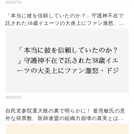
2025/07/23
「本当に彼を信頼していたのか？」守護神不在で
託された38歳イエーツの大炎上にファン激怒、ド
ジャース救援陣の崩壊が止まらないワケとは
2025/07/23
自民党参院選大敗の裏で明らかに！ 釜萢敏氏の意
外な得票数、医師連盟の組織力崩壊の真実とは？
コロナ禍の注目人物も票を伸ばせず、組織再建の
危機に直面！あなたはこの結果をどう見る？