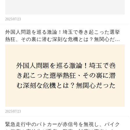
2025/07/23
外国人問題を巡る激論！埼玉で巻き起こった選挙
熱狂、その裏に潜む深刻な危機とは？無関心だっ
た市民が感じた「漠然とした不安」、そして「日
本人ファースト」を掲げた新興勢力の台頭。勝因
はネットとSNS、それとも底知れぬ恐怖？政治に無
関心な層が動いた背景にあるものとは？
2025/07/23
緊急走行中のパトカーが赤信号を無視し、バイク