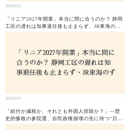
2025/07/23
「リニア2027年開業」本当に間に合うのか？ 静岡
工区の遅れは知事退任後も止まらず、JR東海のず
さんな計画とは？
2025/07/23
「給付か減税か、それとも外国人排除か？」―歴
史的惨敗の参院選、自民政権崩壊の先に待つ“日本
経済の自滅シナリオ”とは？なぜ国民は『痛み』を