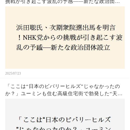
挑戦が引き起こす波乱の予感——新たな政治団体
設立に込めた思いとは？「共和党？自由党？」そ
の選択肢に隠された真意とは
2025/07/23
「ここは“日本のビバリーヒルズ”じゃなかったの
か？」ユーミンも住む高級住宅街で勃発した“天井
バトル”の真相──景観ルールを無視した建築に住
民激怒！