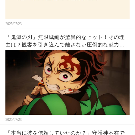
2025/07/23
「鬼滅の刃」無限城編が驚異的なヒット！その理
由は？観客を引き込んで離さない圧倒的な魅力と
は！
2025/07/23
「本当に彼を信頼していたのか？」守護神不在で