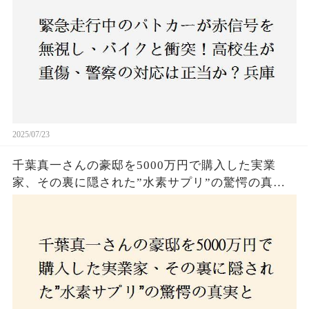
2025/07/23
千葉真一さんの豪邸を5000万円で購入した実業
家、その裏に隠された”水素サプリ”の驚愕の真実
とは？コロナ拒否と30錠の謎のサプリメント。彼
の死と実業家との深い因縁が明らかに！