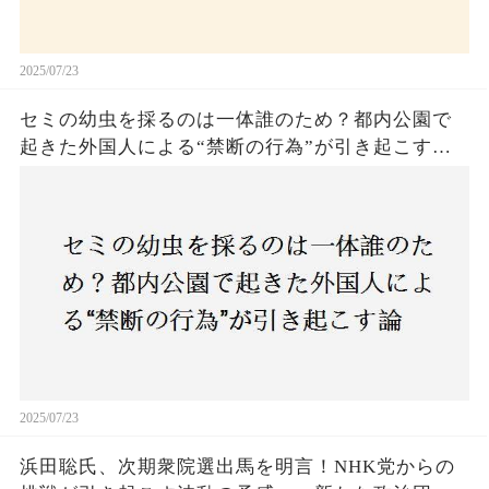
2025/07/23
セミの幼虫を採るのは一体誰のため？都内公園で
起きた外国人による“禁断の行為”が引き起こす論
争とは！子どもたちの楽しみが奪われる？それと
も新たな食文化の一環？
2025/07/23
浜田聡氏、次期衆院選出馬を明言！NHK党からの