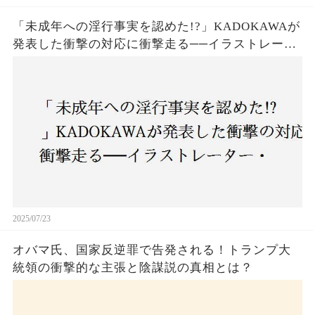
「未成年への淫行事実を認めた!?」KADOKAWAが
発表した衝撃の対応に衝撃走る──イラストレータ
ー・がおう氏の作品絶版&配信停止の裏側とは
2025/07/23
オバマ氏、国家反逆罪で告発される！トランプ大
統領の衝撃的な主張と陰謀説の真相とは？