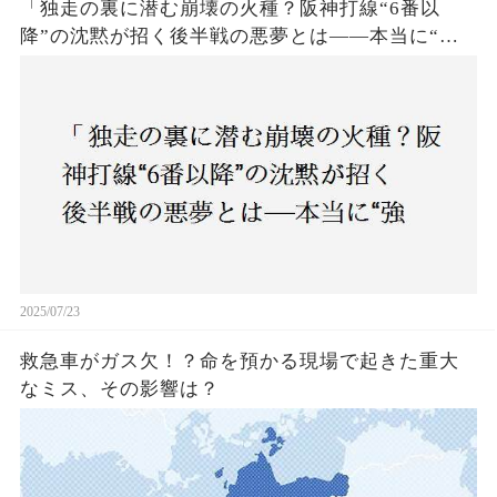
「独走の裏に潜む崩壊の火種？阪神打線“6番以
降”の沈黙が招く後半戦の悪夢とは——本当に“強
いチーム”と呼べるのか？」
2025/07/23
救急車がガス欠！？命を預かる現場で起きた重大
なミス、その影響は？