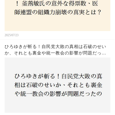
2025/07/23
ひろゆきが斬る！自民党大敗の真相は石破のせい
か、それとも裏金や統一教会の影響が問題だった
のか？ 責任論に揺れる自民党に新たな疑惑が浮
上！