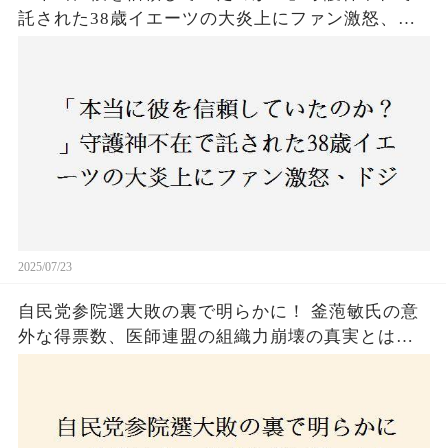
託された38歳イエーツの大炎上にファン激怒、ド
ジャース救援陣の崩壊が止まらないワケとは
2025/07/23
自民党参院選大敗の裏で明らかに！ 釜萢敏氏の意
外な得票数、医師連盟の組織力崩壊の真実とは？
コロナ禍の注目人物も票を伸ばせず、組織再建の
危機に直面！あなたはこの結果をどう見る？