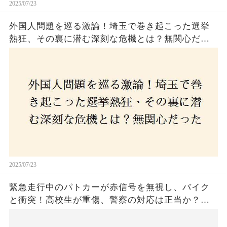
2025/07/23
外国人問題を巡る激論！埼玉で巻き起こった選挙
熱狂、その裏に潜む深刻な危機とは？無関心だっ
た市民が感じた「漠然とした不安」、そして「日
本人ファースト」を掲げた新興勢力の台頭。勝因
はネットとSNS、それとも底知れぬ恐怖？政治に無
関心な層が動いた背景にあるものとは？
2025/07/23
緊急走行中のパトカーが赤信号を無視し、バイク
と衝突！高校生が重傷、警察の対応は正当か？兵
庫・明石市で起きた衝撃の事故