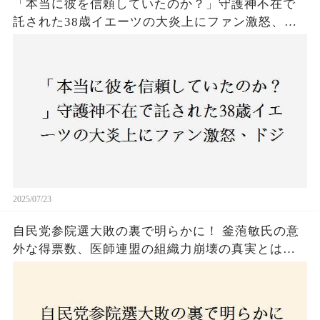
「本当に彼を信頼していたのか？」守護神不在で
託された38歳イエーツの大炎上にファン激怒、ド
ジャース救援陣の崩壊が止まらないワケとは
2025/07/23
自民党参院選大敗の裏で明らかに！ 釜萢敏氏の意
外な得票数、医師連盟の組織力崩壊の真実とは？
コロナ禍の注目人物も票を伸ばせず、組織再建の
危機に直面！あなたはこの結果をどう見る？