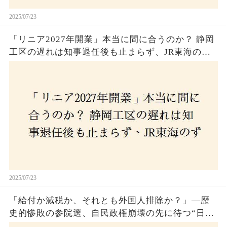
2025/07/23
「リニア2027年開業」本当に間に合うのか？ 静岡
工区の遅れは知事退任後も止まらず、JR東海のず
さんな計画とは？
2025/07/23
「給付か減税か、それとも外国人排除か？」―歴
史的惨敗の参院選、自民政権崩壊の先に待つ“日本
経済の自滅シナリオ”とは？なぜ国民は『痛み』を