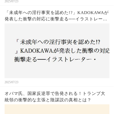
2025/07/23
「未成年への淫行事実を認めた!?」KADOKAWAが
発表した衝撃の対応に衝撃走る──イラストレータ
ー・がおう氏の作品絶版&配信停止の裏側とは
2025/07/23
オバマ氏、国家反逆罪で告発される！トランプ大
統領の衝撃的な主張と陰謀説の真相とは？