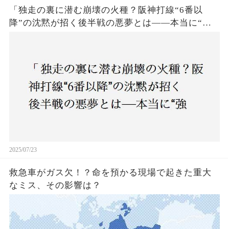
「独走の裏に潜む崩壊の火種？阪神打線“6番以
降”の沈黙が招く後半戦の悪夢とは——本当に“強
いチーム”と呼べるのか？」
2025/07/23
救急車がガス欠！？命を預かる現場で起きた重大
なミス、その影響は？