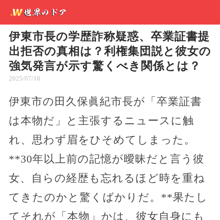
伊東市長の学歴詐称疑惑、卒業証書提
出拒否の真相は？利権集団説と彼女の
強気発言が示す驚くべき関係とは？
2025/07/18
伊東市の田久保眞紀市長が「卒業証書
は本物だ」と主張するニュースに触
れ、思わず眉をひそめてしまった。
**30年以上前の記憶が曖昧だと言う彼
女、自らの経歴も忘れるほど時を重ね
てきたのかと驚くばかりだ。**果たし
てそれが「本物」かは、彼女自身にも