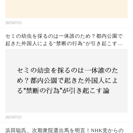
2025/07/23
セミの幼虫を採るのは一体誰のため？都内公園で
起きた外国人による“禁断の行為”が引き起こす論
争とは！子どもたちの楽しみが奪われる？それと
も新たな食文化の一環？
2025/07/23
浜田聡氏、次期衆院選出馬を明言！NHK党からの