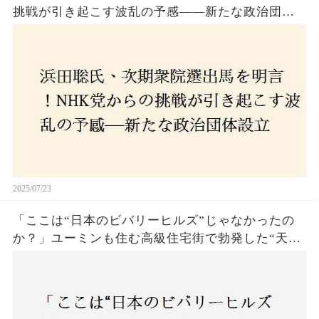
挑戦が引き起こす波乱の予感——新たな政治団体
設立に込めた思いとは？「共和党？自由党？」そ
の選択肢に隠された真意とは
2025/07/23
「ここは“日本のビバリーヒルズ”じゃなかったの
か？」ユーミンも住む高級住宅街で勃発した“天井
バトル”の真相──景観ルールを無視した建築に住
民激怒！