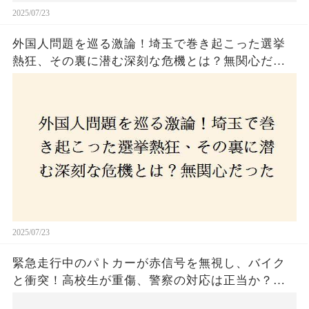
2025/07/23
外国人問題を巡る激論！埼玉で巻き起こった選挙
熱狂、その裏に潜む深刻な危機とは？無関心だっ
た市民が感じた「漠然とした不安」、そして「日
本人ファースト」を掲げた新興勢力の台頭。勝因
はネットとSNS、それとも底知れぬ恐怖？政治に無
関心な層が動いた背景にあるものとは？
2025/07/23
緊急走行中のパトカーが赤信号を無視し、バイク
と衝突！高校生が重傷、警察の対応は正当か？兵
庫・明石市で起きた衝撃の事故