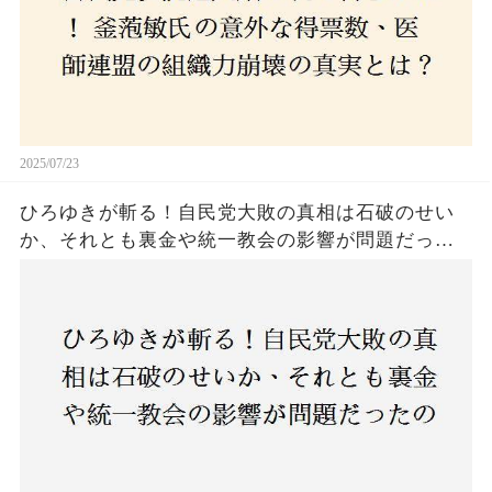
2025/07/23
ひろゆきが斬る！自民党大敗の真相は石破のせい
か、それとも裏金や統一教会の影響が問題だった
のか？ 責任論に揺れる自民党に新たな疑惑が浮
上！