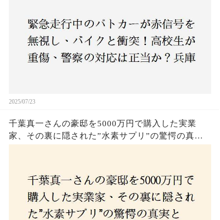
2025/07/23
千葉真一さんの豪邸を5000万円で購入した実業
家、その裏に隠された”水素サプリ”の驚愕の真実
とは？コロナ拒否と30錠の謎のサプリメント。彼
の死と実業家との深い因縁が明らかに！