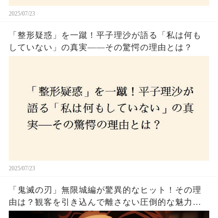
2025/07/23
「整形疑惑」を一蹴！平子理沙が語る「私は何も
していない」の真実——その驚愕の理由とは？
2025/07/23
「鬼滅の刃」無限城編が驚異的なヒット！その理
由は？観客を引き込んで離さない圧倒的な魅力と
は！