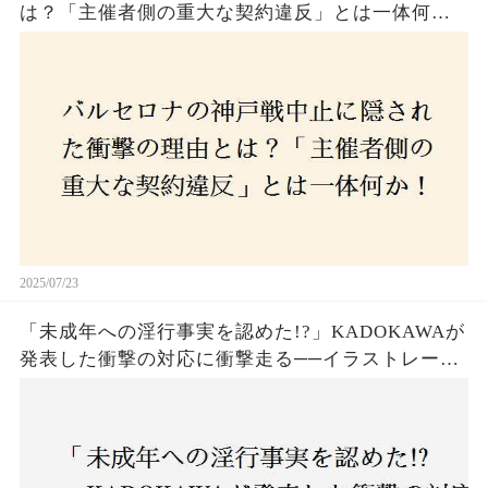
は？「主催者側の重大な契約違反」とは一体何
か！？ファンは一体誰を責めるべきなのか？
2025/07/23
「未成年への淫行事実を認めた!?」KADOKAWAが
発表した衝撃の対応に衝撃走る──イラストレータ
ー・がおう氏の作品絶版&配信停止の裏側とは