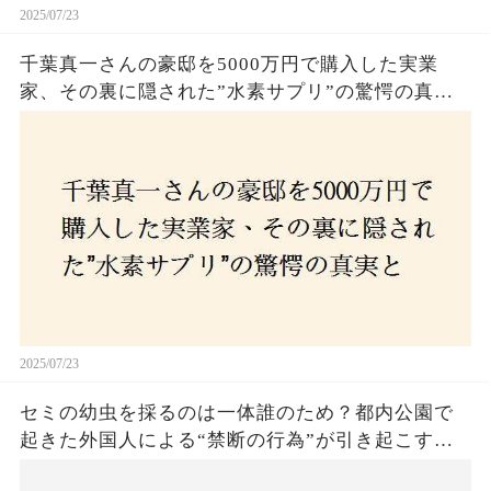
2025/07/23
千葉真一さんの豪邸を5000万円で購入した実業
家、その裏に隠された”水素サプリ”の驚愕の真実
とは？コロナ拒否と30錠の謎のサプリメント。彼
の死と実業家との深い因縁が明らかに！
2025/07/23
セミの幼虫を採るのは一体誰のため？都内公園で
起きた外国人による“禁断の行為”が引き起こす論
争とは！子どもたちの楽しみが奪われる？それと