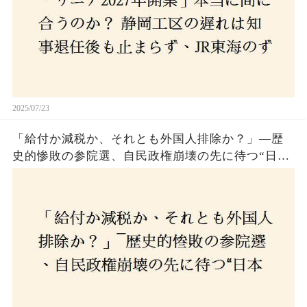
2025/07/23
「給付か減税か、それとも外国人排除か？」―歴
史的惨敗の参院選、自民政権崩壊の先に待つ“日本
経済の自滅シナリオ”とは？なぜ国民は『痛み』を
選び続けるのか