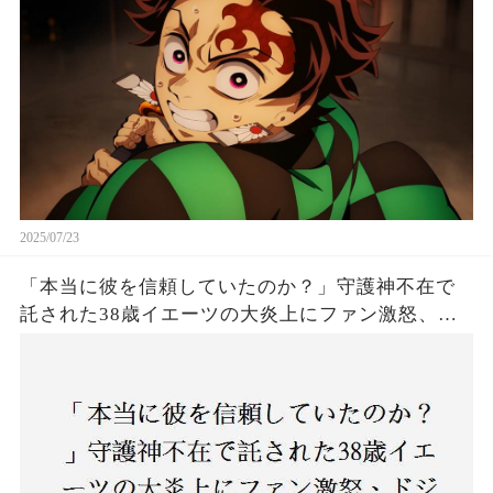
2025/07/23
「本当に彼を信頼していたのか？」守護神不在で
託された38歳イエーツの大炎上にファン激怒、ド
ジャース救援陣の崩壊が止まらないワケとは