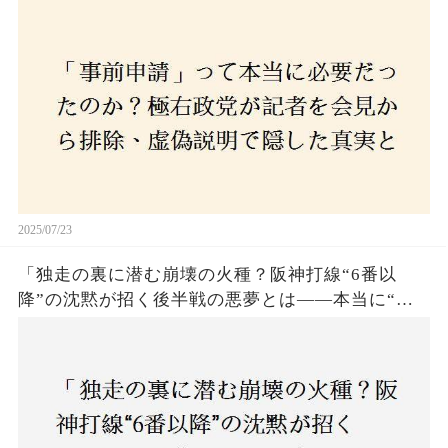
とは？
2025/07/23
「独走の裏に潜む崩壊の火種？阪神打線“6番以
降”の沈黙が招く後半戦の悪夢とは——本当に“強
いチーム”と呼べるのか？」