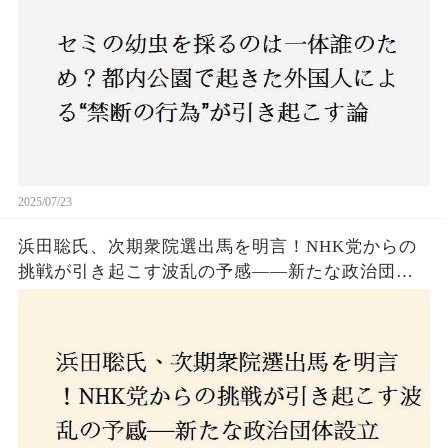
も新たな食文化の一環？
2025/07/23
浜田聡氏、次期衆院選出馬を明言！NHK党からの
挑戦が引き起こす波乱の予感——新たな政治団体
設立に込めた思いとは？「共和党？自由党？」そ
の選択肢に隠された真意とは