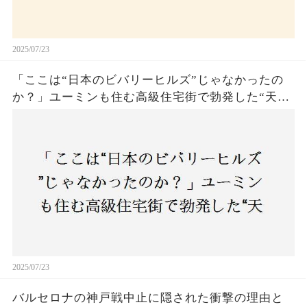
2025/07/23
「ここは“日本のビバリーヒルズ”じゃなかったの
か？」ユーミンも住む高級住宅街で勃発した“天井
バトル”の真相──景観ルールを無視した建築に住
民激怒！
2025/07/23
バルセロナの神戸戦中止に隠された衝撃の理由と