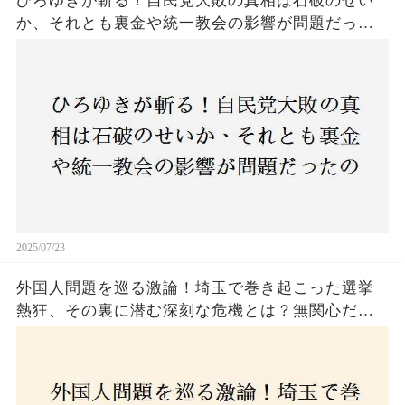
ひろゆきが斬る！自民党大敗の真相は石破のせい
か、それとも裏金や統一教会の影響が問題だった
のか？ 責任論に揺れる自民党に新たな疑惑が浮
上！
2025/07/23
外国人問題を巡る激論！埼玉で巻き起こった選挙
熱狂、その裏に潜む深刻な危機とは？無関心だっ
た市民が感じた「漠然とした不安」、そして「日
本人ファースト」を掲げた新興勢力の台頭。勝因
はネットとSNS、それとも底知れぬ恐怖？政治に無
関心な層が動いた背景にあるものとは？