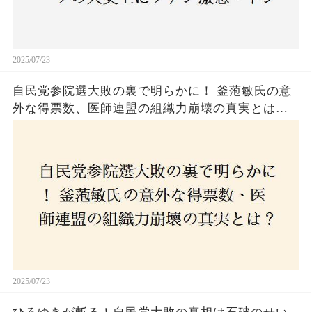
2025/07/23
自民党参院選大敗の裏で明らかに！ 釜萢敏氏の意
外な得票数、医師連盟の組織力崩壊の真実とは？
コロナ禍の注目人物も票を伸ばせず、組織再建の
危機に直面！あなたはこの結果をどう見る？
2025/07/23