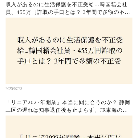
収入があるのに生活保護を不正受給…韓国籍会社
員、455万円詐取の手口とは？ 3年間で多額の不正
受給、広島で逮捕の背景に隠された真実とは！
2025/07/23
「リニア2027年開業」本当に間に合うのか？ 静岡
工区の遅れは知事退任後も止まらず、JR東海のず
さんな計画とは？