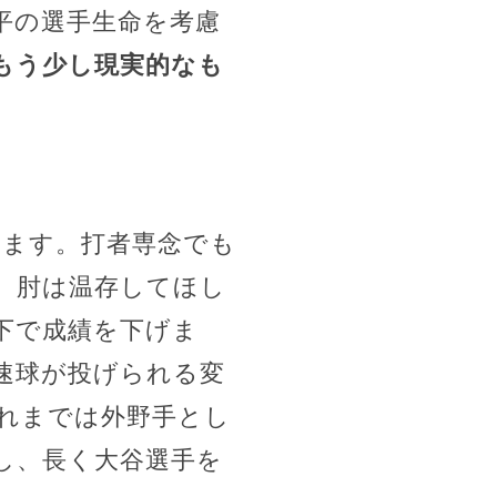
平の選手生命を考慮
もう少し現実的なも
います。打者専念でも
、肘は温存してほし
下で成績を下げま
速球が投げられる変
それまでは外野手とし
し、長く大谷選手を