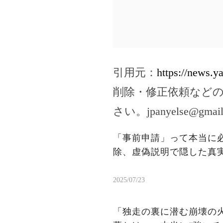
引用元：
https://news.
削除・修正依頼など
さい。
jpanyelse@gmai
「事前申請」って本当に
除、虚偽説明で隠した真
2025/07/23
「独走の裏に潜む崩壊の火