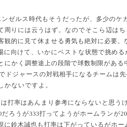
。
エンゼルス時代もそうだったが、多少のケ
て周りには云うはず。なのでそこら辺はち
客観的に見て休ませる勇気も絶対に必要。
場に向けて、いかにベストな状態で挑める
とにかく調整途上の段階で球数制限がある
Sでドジャースの対戦相手になるチームは
しかないですよ。
ては打率はあんまり参考にならないと思うけ
0だろうが333打ってようがホームランが2
現に鈴木誠也も打率は下がっているがホー