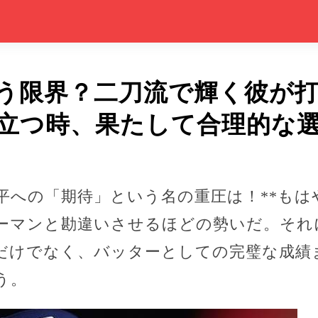
う限界？二刀流で輝く彼が
立つ時、果たして合理的な
翔平への「期待」という名の重圧は！**も
ーマンと勘違いさせるほどの勢いだ。それ
だけでなく、バッターとしての完璧な成績
う。