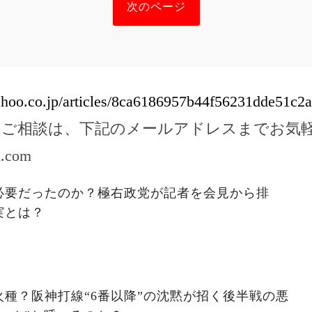
次のページ
yahoo.co.jp/articles/8ca6186957b44f56231dde51c2
のご相談は、下記のメールアドレスまでお気
l.com
必要だったのか？極右政党が記者を会見から排
実とは？
種？阪神打線“6番以降”の沈黙が招く後半戦の悪