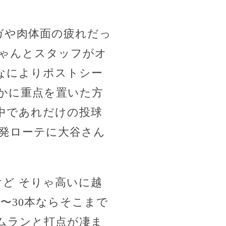
ガや肉体面の疲れだっ
ゃんとスタッフがオ
なによりポストシー
かに重点を置いた方
中であれだけの投球
先発ローテに大谷さん
ど そりゃ高いに越
0〜30本ならそこまで
ムランと打点が凄ま