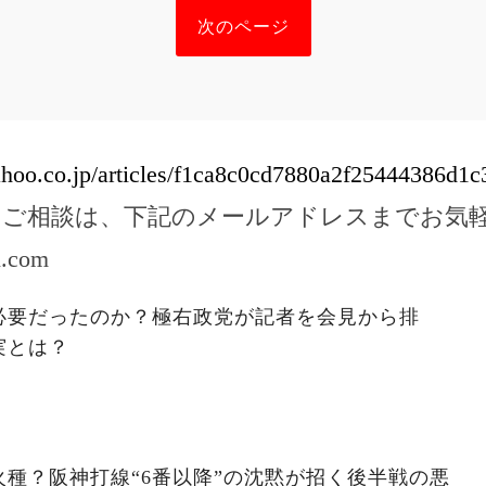
次のページ
yahoo.co.jp/articles/f1ca8c0cd7880a2f25444386d1
のご相談は、下記のメールアドレスまでお気
l.com
必要だったのか？極右政党が記者を会見から排
実とは？
種？阪神打線“6番以降”の沈黙が招く後半戦の悪