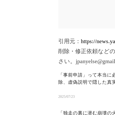
引用元：
https://news.
削除・修正依頼など
さい。
jpanyelse@gmai
「事前申請」って本当に
除、虚偽説明で隠した真
2025/07/23
「独走の裏に潜む崩壊の火