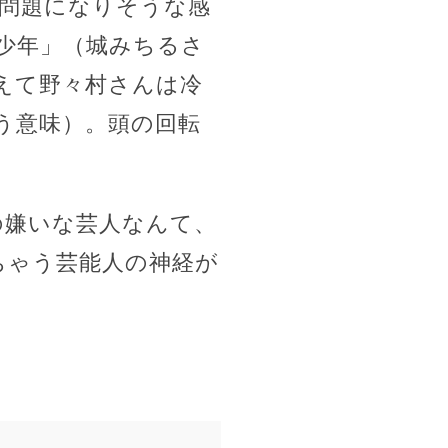
問題になりそうな感
少年」（城みちるさ
えて野々村さんは冷
う意味）。頭の回転
の嫌いな芸人なんて、
ちゃう芸能人の神経が