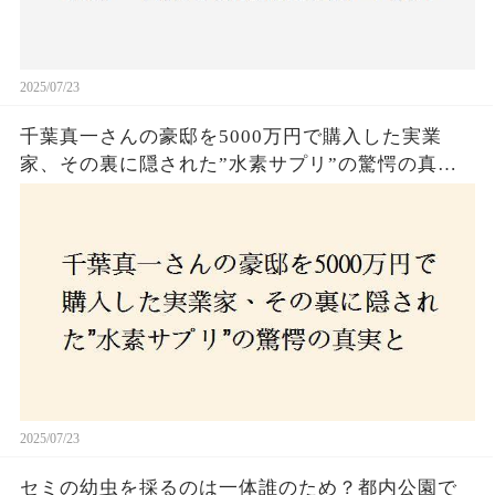
2025/07/23
千葉真一さんの豪邸を5000万円で購入した実業
家、その裏に隠された”水素サプリ”の驚愕の真実
とは？コロナ拒否と30錠の謎のサプリメント。彼
の死と実業家との深い因縁が明らかに！
2025/07/23
セミの幼虫を採るのは一体誰のため？都内公園で