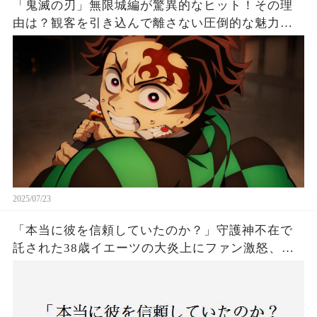
「鬼滅の刃」無限城編が驚異的なヒット！その理
由は？観客を引き込んで離さない圧倒的な魅力と
は！
2025/07/23
「本当に彼を信頼していたのか？」守護神不在で
託された38歳イエーツの大炎上にファン激怒、ド
ジャース救援陣の崩壊が止まらないワケとは