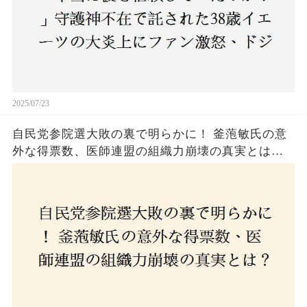
2025/07/23
自民党参院選大敗の裏で明らかに！ 釜萢敏氏の意
外な得票数、医師連盟の組織力崩壊の真実とは？
コロナ禍の注目人物も票を伸ばせず、組織再建の
危機に直面！あなたはこの結果をどう見る？