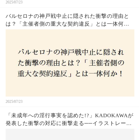
2025/07/23
バルセロナの神戸戦中止に隠された衝撃の理由と
は？「主催者側の重大な契約違反」とは一体何
か！？ファンは一体誰を責めるべきなのか？
2025/07/23
「未成年への淫行事実を認めた!?」KADOKAWAが
発表した衝撃の対応に衝撃走る──イラストレータ
ー・がおう氏の作品絶版&配信停止の裏側とは