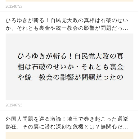
2025/07/23
ひろゆきが斬る！自民党大敗の真相は石破のせい
か、それとも裏金や統一教会の影響が問題だった
のか？ 責任論に揺れる自民党に新たな疑惑が浮
上！
2025/07/23
外国人問題を巡る激論！埼玉で巻き起こった選挙
熱狂、その裏に潜む深刻な危機とは？無関心だっ
た市民が感じた「漠然とした不安」、そして「日