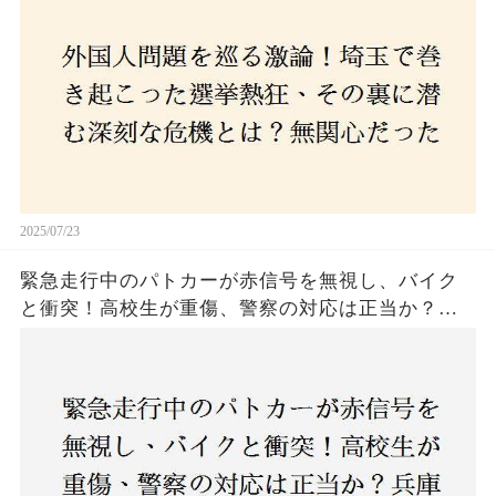
本人ファースト」を掲げた新興勢力の台頭。勝因
はネットとSNS、それとも底知れぬ恐怖？政治に無
関心な層が動いた背景にあるものとは？
2025/07/23
緊急走行中のパトカーが赤信号を無視し、バイク
と衝突！高校生が重傷、警察の対応は正当か？兵
庫・明石市で起きた衝撃の事故