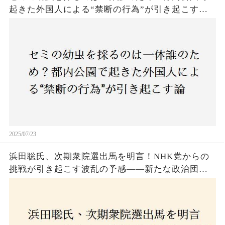
起きた外国人による“禁断の行為”が引き起こす論
争とは！子どもたちの楽しみが奪われる？それと
も新たな食文化の一環？
2025/07/23
浜田聡氏、次期衆院選出馬を明言！NHK党からの
挑戦が引き起こす波乱の予感——新たな政治団体
設立に込めた思いとは？「共和党？自由党？」そ
の選択肢に隠された真意とは