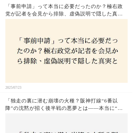
「事前申請」って本当に必要だったのか？極右政
党が記者を会見から排除、虚偽説明で隠した真実
とは？
2025/07/23
「独走の裏に潜む崩壊の火種？阪神打線“6番以
降”の沈黙が招く後半戦の悪夢とは——本当に“強
いチーム”と呼べるのか？」