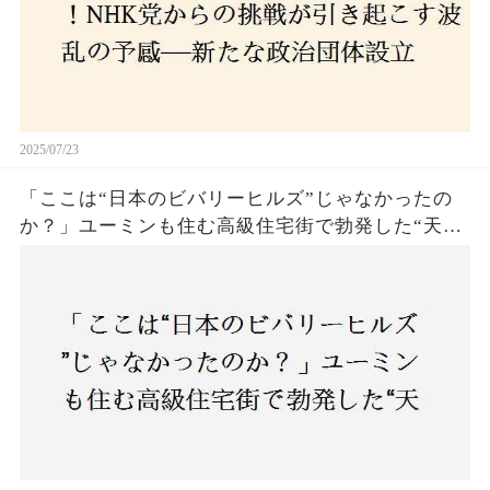
2025/07/23
「ここは“日本のビバリーヒルズ”じゃなかったの
か？」ユーミンも住む高級住宅街で勃発した“天井
バトル”の真相──景観ルールを無視した建築に住
民激怒！