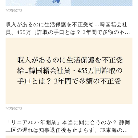
2025/07/23
収入があるのに生活保護を不正受給…韓国籍会社
員、455万円詐取の手口とは？ 3年間で多額の不正
受給、広島で逮捕の背景に隠された真実とは！
2025/07/23
「リニア2027年開業」本当に間に合うのか？ 静岡
工区の遅れは知事退任後も止まらず、JR東海のず
さんな計画とは？