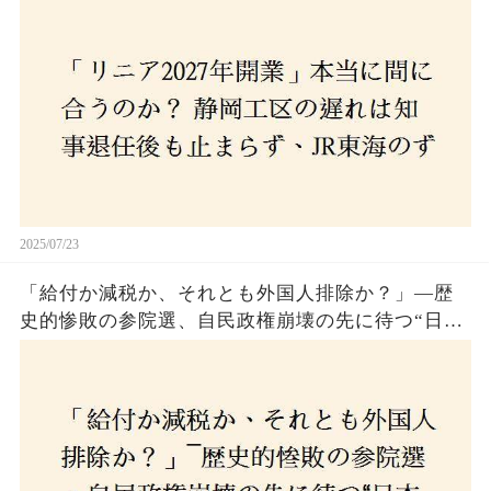
2025/07/23
「給付か減税か、それとも外国人排除か？」―歴
史的惨敗の参院選、自民政権崩壊の先に待つ“日本
経済の自滅シナリオ”とは？なぜ国民は『痛み』を
選び続けるのか