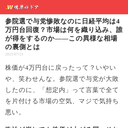
参院選で与党惨敗なのに日経平均は4
万円台回復？市場は何を織り込み、誰
が得をするのか――この異様な相場
の裏側とは
2025/07/21
株価が4万円台に戻ったって？いやい
や、笑わせんな。参院選で与党が大敗
したのに、「想定内」って言葉で全て
を片付ける市場の空気、マジで気持ち
悪い。