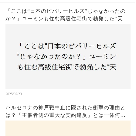
「ここは“日本のビバリーヒルズ”じゃなかったの
か？」ユーミンも住む高級住宅街で勃発した“天井
バトル”の真相──景観ルールを無視した建築に住
民激怒！
2025/07/23
バルセロナの神戸戦中止に隠された衝撃の理由と
は？「主催者側の重大な契約違反」とは一体何
か！？ファンは一体誰を責めるべきなのか？