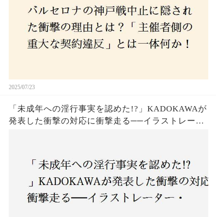
2025/07/23
「未成年への淫行事実を認めた!?」KADOKAWAが
発表した衝撃の対応に衝撃走る──イラストレータ
ー・がおう氏の作品絶版&配信停止の裏側とは