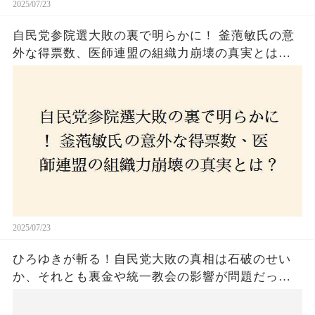
2025/07/23
自民党参院選大敗の裏で明らかに！ 釜萢敏氏の意
外な得票数、医師連盟の組織力崩壊の真実とは？
コロナ禍の注目人物も票を伸ばせず、組織再建の
危機に直面！あなたはこの結果をどう見る？
2025/07/23
ひろゆきが斬る！自民党大敗の真相は石破のせい
か、それとも裏金や統一教会の影響が問題だった
のか？ 責任論に揺れる自民党に新たな疑惑が浮
上！