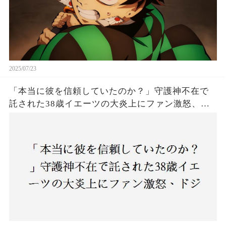
2025/07/23
「本当に彼を信頼していたのか？」守護神不在で
託された38歳イエーツの大炎上にファン激怒、ド
ジャース救援陣の崩壊が止まらないワケとは