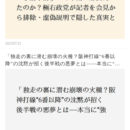
2025/07/23
「独走の裏に潜む崩壊の火種？阪神打線“6番以
降”の沈黙が招く後半戦の悪夢とは——本当に“強
いチーム”と呼べるのか？」