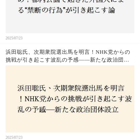
2025/07/23
浜田聡氏、次期衆院選出馬を明言！NHK党からの
挑戦が引き起こす波乱の予感——新たな政治団体
設立に込めた思いとは？「共和党？自由党？」そ
の選択肢に隠された真意とは
2025/07/23