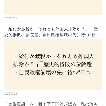
2025/07/23
「給付か減税か、それとも外国人排除か？」―歴
史的惨敗の参院選、自民政権崩壊の先に待つ“日本
経済の自滅シナリオ”とは？なぜ国民は『痛み』を
選び続けるのか
2025/07/23
「整形疑惑」を一蹴！平子理沙が語る「私は何も