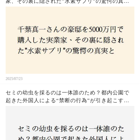
家、その裏に隠された”水素サプリ”の驚愕の真実
とは？コロナ拒否と30錠の謎のサプリメント。彼
の死と実業家との深い因縁が明らかに！
2025/07/23
セミの幼虫を採るのは一体誰のため？都内公園で
起きた外国人による“禁断の行為”が引き起こす論
争とは！子どもたちの楽しみが奪われる？それと
も新たな食文化の一環？