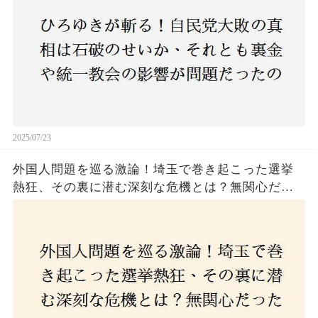
2025/07/23
外国人問題を巡る激論！埼玉で巻き起こった選挙
熱狂、その裏に潜む深刻な危機とは？無関心だっ
た市民が感じた「漠然とした不安」、そして「日
本人ファースト」を掲げた新興勢力の台頭。勝因
はネットとSNS、それとも底知れぬ恐怖？政治に無
関心な層が動いた背景にあるものとは？