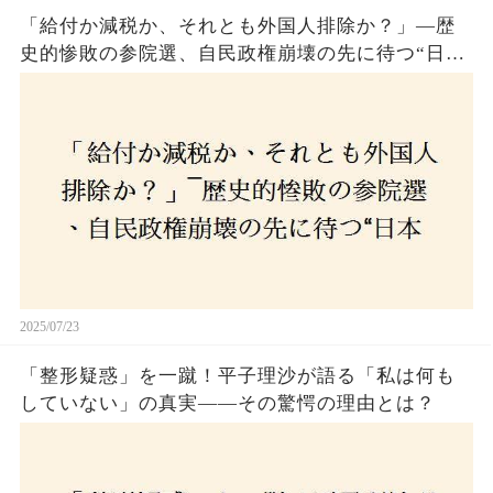
「給付か減税か、それとも外国人排除か？」―歴
史的惨敗の参院選、自民政権崩壊の先に待つ“日本
経済の自滅シナリオ”とは？なぜ国民は『痛み』を
選び続けるのか
2025/07/23
「整形疑惑」を一蹴！平子理沙が語る「私は何も
していない」の真実——その驚愕の理由とは？