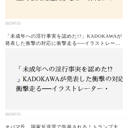
2025/07/23
「未成年への淫行事実を認めた!?」KADOKAWAが
発表した衝撃の対応に衝撃走る──イラストレータ
ー・がおう氏の作品絶版&配信停止の裏側とは
2025/07/23
オバマ氏、国家反逆罪で告発される！トランプ大