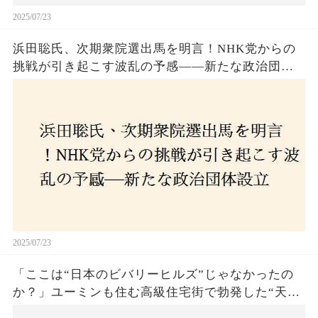
2025/07/23
浜田聡氏、次期衆院選出馬を明言！NHK党からの
挑戦が引き起こす波乱の予感——新たな政治団体
設立に込めた思いとは？「共和党？自由党？」そ
の選択肢に隠された真意とは
2025/07/23
「ここは“日本のビバリーヒルズ”じゃなかったの
か？」ユーミンも住む高級住宅街で勃発した“天井
バトル”の真相──景観ルールを無視した建築に住