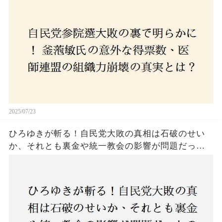
コロナ禍の注目人物も票を伸ばせず、組織再建の
危機に直面！あなたはこの結果をどう見る？
2025/07/23
ひろゆきが斬る！自民党大敗の真相は石破のせい
か、それとも裏金や統一教会の影響が問題だった
のか？ 責任論に揺れる自民党に新たな疑惑が浮
上！