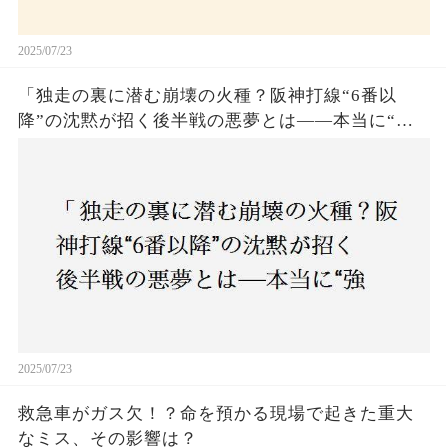
2025/07/23
「独走の裏に潜む崩壊の火種？阪神打線“6番以
降”の沈黙が招く後半戦の悪夢とは——本当に“強
いチーム”と呼べるのか？」
2025/07/23
救急車がガス欠！？命を預かる現場で起きた重大
なミス、その影響は？