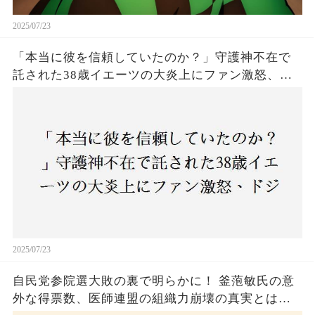
2025/07/23
「本当に彼を信頼していたのか？」守護神不在で
託された38歳イエーツの大炎上にファン激怒、ド
ジャース救援陣の崩壊が止まらないワケとは
2025/07/23
自民党参院選大敗の裏で明らかに！ 釜萢敏氏の意
外な得票数、医師連盟の組織力崩壊の真実とは？