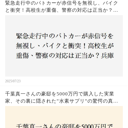
緊急走行中のパトカーが赤信号を無視し、バイク
と衝突！高校生が重傷、警察の対応は正当か？兵
庫・明石市で起きた衝撃の事故
2025/07/23
千葉真一さんの豪邸を5000万円で購入した実業
家、その裏に隠された”水素サプリ”の驚愕の真実
とは？コロナ拒否と30錠の謎のサプリメント。彼
の死と実業家との深い因縁が明らかに！