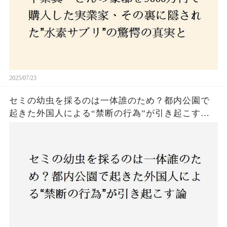
2025/07/23
セミの幼虫を採るのは一体誰のため？都内公園で
起きた外国人による“禁断の行為”が引き起こす論
争とは！子どもたちの楽しみが奪われる？それと
も新たな食文化の一環？