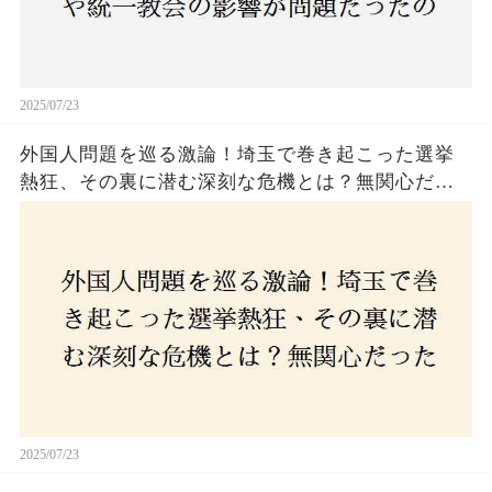
2025/07/23
外国人問題を巡る激論！埼玉で巻き起こった選挙
熱狂、その裏に潜む深刻な危機とは？無関心だっ
た市民が感じた「漠然とした不安」、そして「日
本人ファースト」を掲げた新興勢力の台頭。勝因
はネットとSNS、それとも底知れぬ恐怖？政治に無
関心な層が動いた背景にあるものとは？
2025/07/23