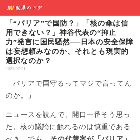
「“バリア”で国防？」「核の傘は信
用できない？」神谷代表の“抑止
力”発言に国民騒然──日本の安全保障
は妄想頼みなのか、それとも現実的
選択なのか？
2025/07/21
「バリアで国守るってマジで言ってん
のか。」
ニュースを読んで、開口一番そう思っ
た。核の議論に触れるのは慎重である
べき。でも、
その代替案が「バリア」