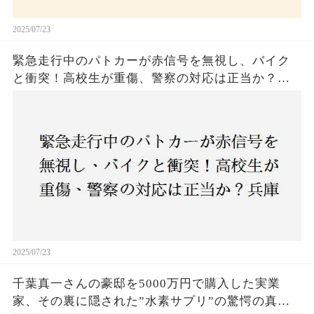
2025/07/23
緊急走行中のパトカーが赤信号を無視し、バイク
と衝突！高校生が重傷、警察の対応は正当か？兵
庫・明石市で起きた衝撃の事故
2025/07/23
千葉真一さんの豪邸を5000万円で購入した実業
家、その裏に隠された”水素サプリ”の驚愕の真実