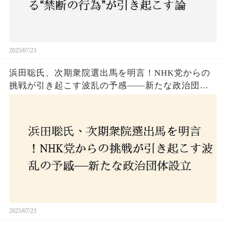
2025/07/23
浜田聡氏、次期衆院選出馬を明言！NHK党からの
挑戦が引き起こす波乱の予感——新たな政治団体
設立に込めた思いとは？「共和党？自由党？」そ
の選択肢に隠された真意とは
2025/07/23