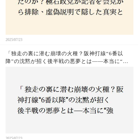
2025/07/23
「独走の裏に潜む崩壊の火種？阪神打線“6番以
降”の沈黙が招く後半戦の悪夢とは——本当に“強
いチーム”と呼べるのか？」
2025/07/23