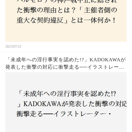
2025/07/23
「未成年への淫行事実を認めた!?」KADOKAWAが
発表した衝撃の対応に衝撃走る──イラストレータ
ー・がおう氏の作品絶版&配信停止の裏側とは