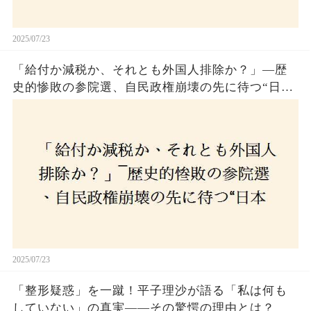
2025/07/23
「給付か減税か、それとも外国人排除か？」―歴
史的惨敗の参院選、自民政権崩壊の先に待つ“日本
経済の自滅シナリオ”とは？なぜ国民は『痛み』を
選び続けるのか
2025/07/23
「整形疑惑」を一蹴！平子理沙が語る「私は何も
していない」の真実——その驚愕の理由とは？