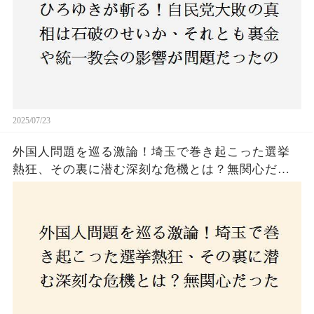
2025/07/23
外国人問題を巡る激論！埼玉で巻き起こった選挙
熱狂、その裏に潜む深刻な危機とは？無関心だっ
た市民が感じた「漠然とした不安」、そして「日
本人ファースト」を掲げた新興勢力の台頭。勝因
はネットとSNS、それとも底知れぬ恐怖？政治に無
関心な層が動いた背景にあるものとは？