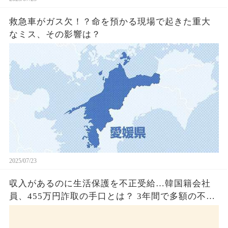
救急車がガス欠！？命を預かる現場で起きた重大
なミス、その影響は？
2025/07/23
収入があるのに生活保護を不正受給…韓国籍会社
員、455万円詐取の手口とは？ 3年間で多額の不正
受給、広島で逮捕の背景に隠された真実とは！