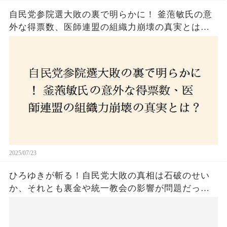
自民党参院選大敗の裏で明らかに！ 釜萢敏氏の意
外な得票数、医師連盟の組織力崩壊の真実とは？
コロナ禍の注目人物も票を伸ばせず、組織再建の
危機に直面！あなたはこの結果をどう見る？
2025/07/23
ひろゆきが斬る！自民党大敗の真相は石破のせい
か、それとも裏金や統一教会の影響が問題だった
のか？ 責任論に揺れる自民党に新たな疑惑が浮
上！