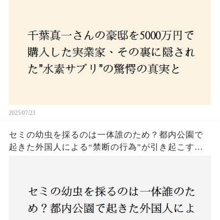
とは？コロナ拒否と30錠の謎のサプリメント。彼
の死と実業家との深い因縁が明らかに！
2025/07/23
セミの幼虫を採るのは一体誰のため？都内公園で
起きた外国人による“禁断の行為”が引き起こす論
争とは！子どもたちの楽しみが奪われる？それと
も新たな食文化の一環？