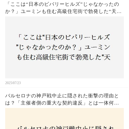
「ここは“日本のビバリーヒルズ”じゃなかったの
か？」ユーミンも住む高級住宅街で勃発した“天井
バトル”の真相──景観ルールを無視した建築に住
民激怒！
2025/07/23
バルセロナの神戸戦中止に隠された衝撃の理由と
は？「主催者側の重大な契約違反」とは一体何
か！？ファンは一体誰を責めるべきなのか？