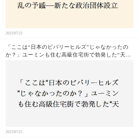
2025/07/23
「ここは“日本のビバリーヒルズ”じゃなかったの
か？」ユーミンも住む高級住宅街で勃発した“天井
バトル”の真相──景観ルールを無視した建築に住
民激怒！
2025/07/23