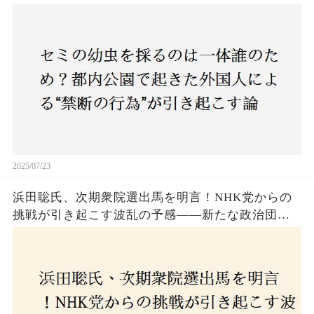
争とは！子どもたちの楽しみが奪われる？それと
も新たな食文化の一環？
2025/07/23
浜田聡氏、次期衆院選出馬を明言！NHK党からの
挑戦が引き起こす波乱の予感——新たな政治団体
設立に込めた思いとは？「共和党？自由党？」そ
の選択肢に隠された真意とは