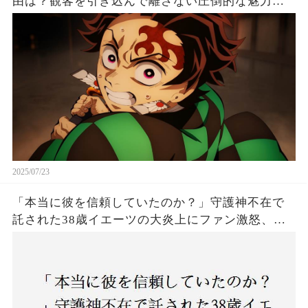
由は？観客を引き込んで離さない圧倒的な魅力と
は！
2025/07/23
「本当に彼を信頼していたのか？」守護神不在で
託された38歳イエーツの大炎上にファン激怒、ド
ジャース救援陣の崩壊が止まらないワケとは