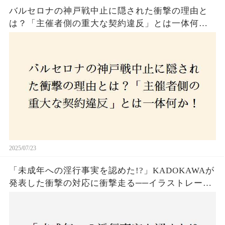
バルセロナの神戸戦中止に隠された衝撃の理由と
は？「主催者側の重大な契約違反」とは一体何
か！？ファンは一体誰を責めるべきなのか？
2025/07/23
「未成年への淫行事実を認めた!?」KADOKAWAが
発表した衝撃の対応に衝撃走る──イラストレータ
ー・がおう氏の作品絶版&配信停止の裏側とは