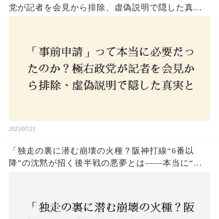
党が記者を会見から排除、虚偽説明で隠した真実
とは？
2025/07/23
「独走の裏に潜む崩壊の火種？阪神打線“6番以
降”の沈黙が招く後半戦の悪夢とは——本当に“強
いチーム”と呼べるのか？」