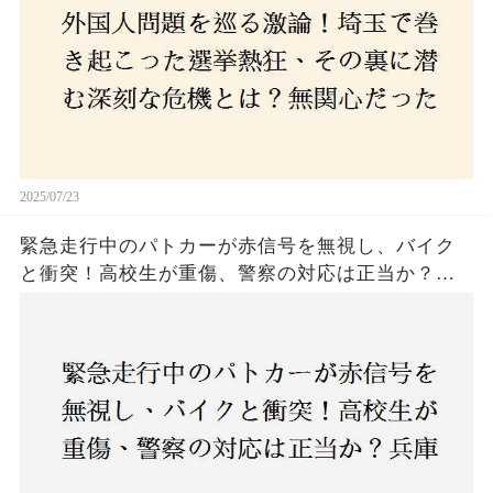
はネットとSNS、それとも底知れぬ恐怖？政治に無
関心な層が動いた背景にあるものとは？
2025/07/23
緊急走行中のパトカーが赤信号を無視し、バイク
と衝突！高校生が重傷、警察の対応は正当か？兵
庫・明石市で起きた衝撃の事故