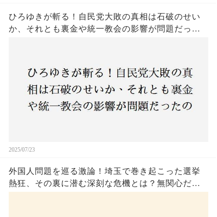
ひろゆきが斬る！自民党大敗の真相は石破のせい
か、それとも裏金や統一教会の影響が問題だった
のか？ 責任論に揺れる自民党に新たな疑惑が浮
上！
2025/07/23
外国人問題を巡る激論！埼玉で巻き起こった選挙
熱狂、その裏に潜む深刻な危機とは？無関心だっ
た市民が感じた「漠然とした不安」、そして「日
本人ファースト」を掲げた新興勢力の台頭。勝因