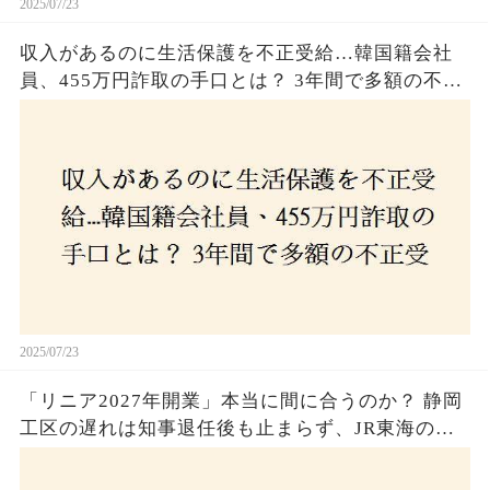
2025/07/23
収入があるのに生活保護を不正受給…韓国籍会社
員、455万円詐取の手口とは？ 3年間で多額の不正
受給、広島で逮捕の背景に隠された真実とは！
2025/07/23
「リニア2027年開業」本当に間に合うのか？ 静岡
工区の遅れは知事退任後も止まらず、JR東海のず
さんな計画とは？