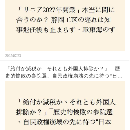
2025/07/23
「給付か減税か、それとも外国人排除か？」―歴
史的惨敗の参院選、自民政権崩壊の先に待つ“日本
経済の自滅シナリオ”とは？なぜ国民は『痛み』を
選び続けるのか