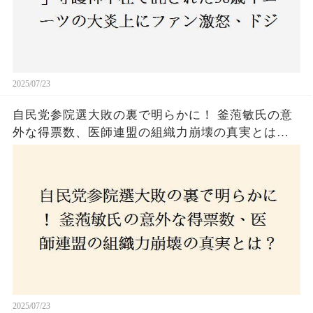
2025/07/23
自民党参院選大敗の裏で明らかに！ 釜萢敏氏の意
外な得票数、医師連盟の組織力崩壊の真実とは？
コロナ禍の注目人物も票を伸ばせず、組織再建の
危機に直面！あなたはこの結果をどう見る？
2025/07/23