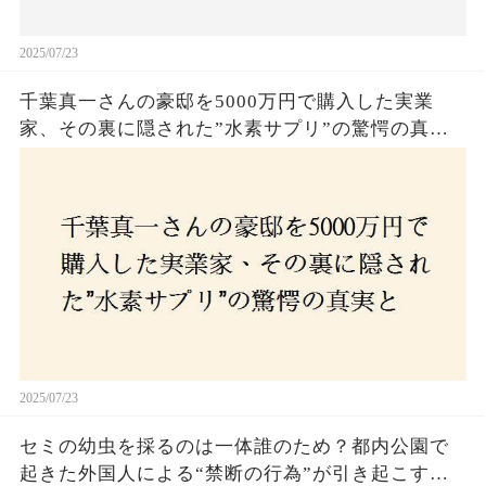
2025/07/23
千葉真一さんの豪邸を5000万円で購入した実業
家、その裏に隠された”水素サプリ”の驚愕の真実
とは？コロナ拒否と30錠の謎のサプリメント。彼
の死と実業家との深い因縁が明らかに！
2025/07/23
セミの幼虫を採るのは一体誰のため？都内公園で
起きた外国人による“禁断の行為”が引き起こす論