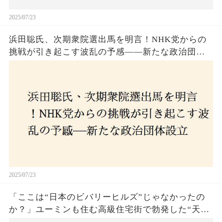
2025/07/23
浜田聡氏、次期衆院選出馬を明言！NHK党からの
挑戦が引き起こす波乱の予感——新たな政治団体
設立に込めた思いとは？「共和党？自由党？」そ
の選択肢に隠された真意とは
2025/07/23
「ここは“日本のビバリーヒルズ”じゃなかったの
か？」ユーミンも住む高級住宅街で勃発した“天井
バトル”の真相──景観ルールを無視した建築に住