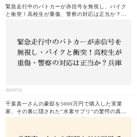
緊急走行中のパトカーが赤信号を無視し、バイク
と衝突！高校生が重傷、警察の対応は正当か？兵
庫・明石市で起きた衝撃の事故
2025/07/23
千葉真一さんの豪邸を5000万円で購入した実業
家、その裏に隠された”水素サプリ”の驚愕の真実
とは？コロナ拒否と30錠の謎のサプリメント。彼
の死と実業家との深い因縁が明らかに！