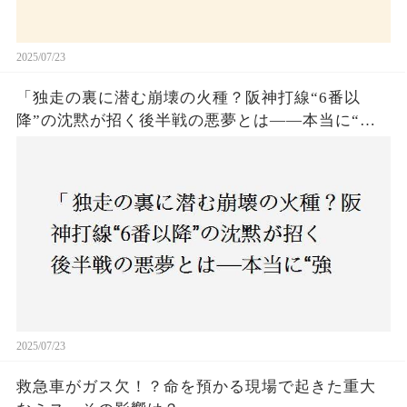
2025/07/23
「独走の裏に潜む崩壊の火種？阪神打線“6番以
降”の沈黙が招く後半戦の悪夢とは——本当に“強
いチーム”と呼べるのか？」
2025/07/23
救急車がガス欠！？命を預かる現場で起きた重大