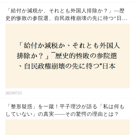
「給付か減税か、それとも外国人排除か？」―歴
史的惨敗の参院選、自民政権崩壊の先に待つ“日本
経済の自滅シナリオ”とは？なぜ国民は『痛み』を
選び続けるのか
2025/07/23
「整形疑惑」を一蹴！平子理沙が語る「私は何も
していない」の真実——その驚愕の理由とは？