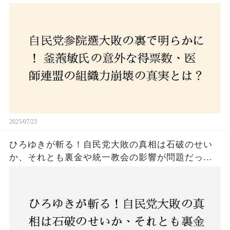
コロナ禍の注目人物も票を伸ばせず、組織再建の
危機に直面！あなたはこの結果をどう見る？
2025/07/23
ひろゆきが斬る！自民党大敗の真相は石破のせい
か、それとも裏金や統一教会の影響が問題だった
のか？ 責任論に揺れる自民党に新たな疑惑が浮
上！