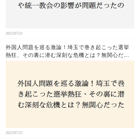
2025/07/23
外国人問題を巡る激論！埼玉で巻き起こった選挙
熱狂、その裏に潜む深刻な危機とは？無関心だっ
た市民が感じた「漠然とした不安」、そして「日
本人ファースト」を掲げた新興勢力の台頭。勝因
はネットとSNS、それとも底知れぬ恐怖？政治に無
関心な層が動いた背景にあるものとは？
2025/07/23