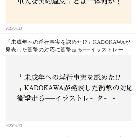
2025/07/23
「未成年への淫行事実を認めた!?」KADOKAWAが
発表した衝撃の対応に衝撃走る──イラストレータ
ー・がおう氏の作品絶版&配信停止の裏側とは
2025/07/23