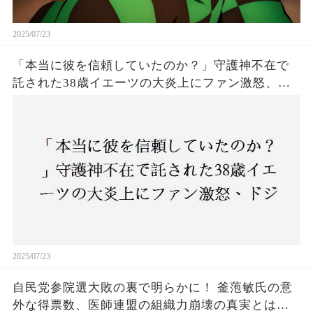
2025/07/23
「本当に彼を信頼していたのか？」守護神不在で
託された38歳イエーツの大炎上にファン激怒、ド
ジャース救援陣の崩壊が止まらないワケとは
2025/07/23
自民党参院選大敗の裏で明らかに！ 釜萢敏氏の意
外な得票数、医師連盟の組織力崩壊の真実とは？