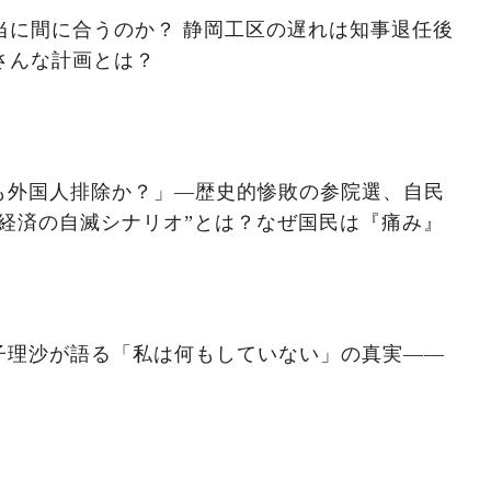
本当に間に合うのか？ 静岡工区の遅れは知事退任後
さんな計画とは？
も外国人排除か？」―歴史的惨敗の参院選、自民
経済の自滅シナリオ”とは？なぜ国民は『痛み』
子理沙が語る「私は何もしていない」の真実——