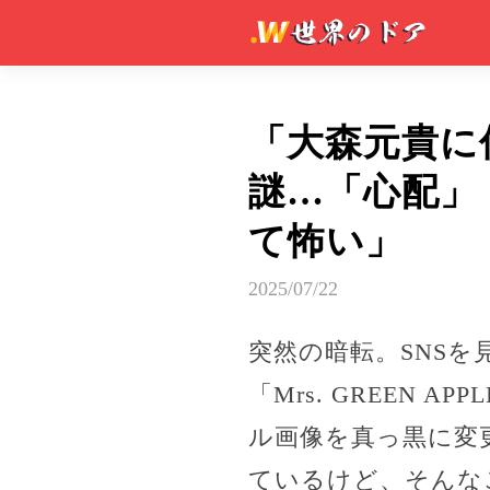
「大森元貴に
謎…「心配」
て怖い」
2025/07/22
突然の暗転。SNS
「Mrs. GREEN A
ル画像を真っ黒に変
ているけど、そんな