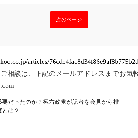
次のページ
yahoo.co.jp/articles/76cde4fac8d34f86e9af8b775b
のご相談は、下記のメールアドレスまでお気
l.com
必要だったのか？極右政党が記者を会見から排
実とは？