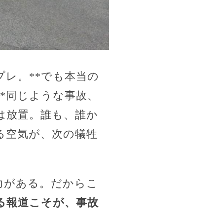
レ。**でも本当の
**同じような事故、
は放置。誰も、誰か
る空気が、次の犠牲
力がある。だからこ
る報道こそが、事故