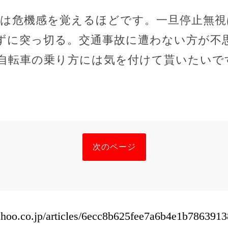
には危機感を覚えるほどです。一旦停止無
ずに突っ切る。交通事故に遭わない方が不
自転車の乗り方には気を付けて貰いたいで
次のページ
yahoo.co.jp/articles/6ecc8b625fee7a6b4e1b78639