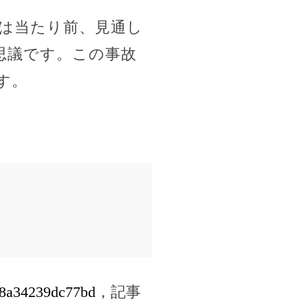
視は当たり前、見通し
思議です。この事故
す。
138a34239dc77bd
，記事