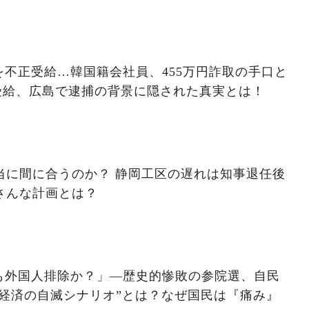
不正受給…韓国籍会社員、455万円詐取の手口と
受給、広島で逮捕の背景に隠された真実とは！
本当に間に合うのか？ 静岡工区の遅れは知事退任後
さんな計画とは？
も外国人排除か？」―歴史的惨敗の参院選、自民
経済の自滅シナリオ”とは？なぜ国民は『痛み』