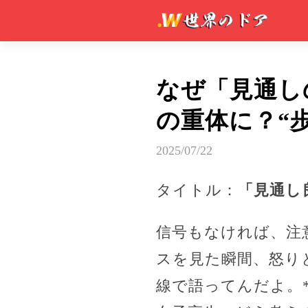
なぜ「見通し
の重体に？“
2025/07/22
タイトル：
「見通し
信号もなければ、注
スを見た瞬間、怒り
線で語ってんだよ。*