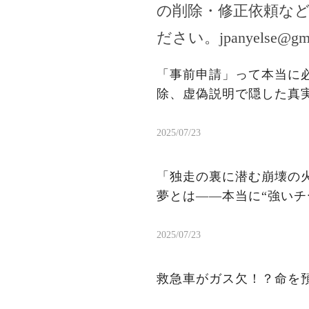
の削除・修正依頼な
ださい。
jpanyelse@gm
「事前申請」って本当に
除、虚偽説明で隠した真
2025/07/23
「独走の裏に潜む崩壊の火
夢とは——本当に“強いチ
2025/07/23
救急車がガス欠！？命を