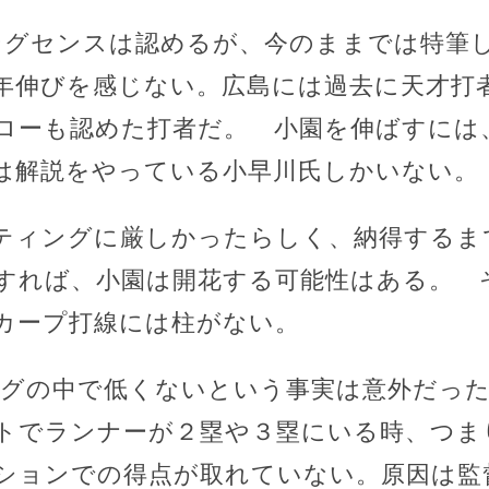
ングセンスは認めるが、今のままでは特筆
年伸びを感じない。広島には過去に天才打
ローも認めた打者だ。 小園を伸ばすには
は解説をやっている小早川氏しかいない。
ィングに厳しかったらしく、納得するま
すれば、小園は開花する可能性はある。 
カープ打線には柱がない。
ーグの中で低くないという事実は意外だっ
トでランナーが２塁や３塁にいる時、つま
ションでの得点が取れていない。原因は監