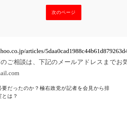
次のページ
yahoo.co.jp/articles/5daa0cad1988c44b61d879263
どのご相談は、下記のメールアドレスまでお
ail.com
必要だったのか？極右政党が記者を会見から排
実とは？