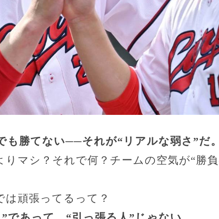
でも勝てない──それが“リアルな弱さ”だ
よりマシ？それで何？チームの空気が“勝負
では頑張ってるって？
”であって、“引っ張る人”じゃない。