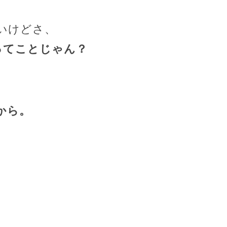
いけどさ、
ってことじゃん？
。
から。