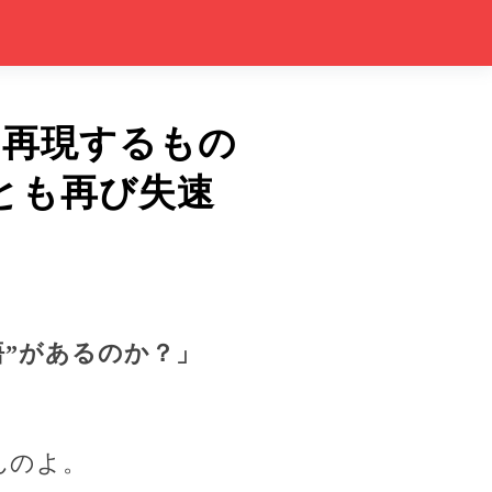
を再現するもの
とも再び失速
悟”があるのか？」
んのよ。