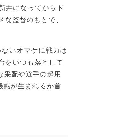
新井になってからド
メな監督のもとで、
いないオマケに戦力は
合をいつも落として
な采配や選手の起用
機感が生まれるか首