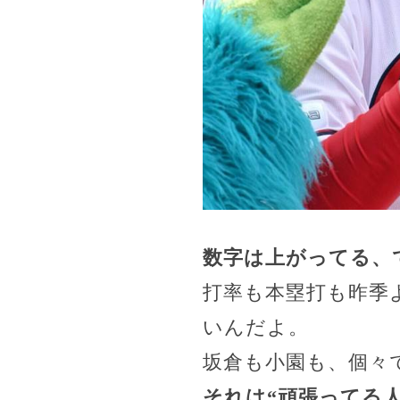
数字は上がってる、
打率も本塁打も昨季
いんだよ。
坂倉も小園も、個々
それは“頑張ってる人