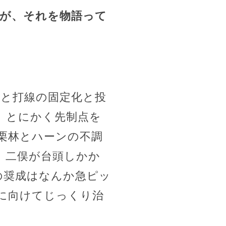
今が、それを物語って
点と打線の固定化と投
、とにかく先制点を
栗林とハーンの不調
、二俣が台頭しかか
の奨成はなんか急ピッ
に向けてじっくり治