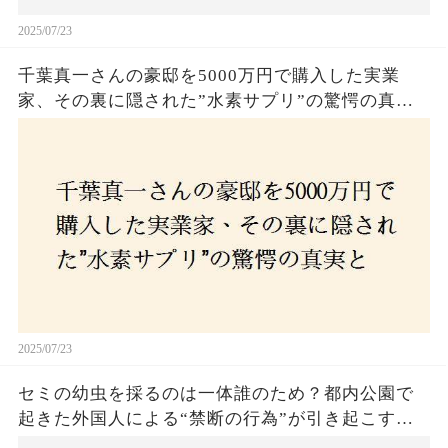
2025/07/23
千葉真一さんの豪邸を5000万円で購入した実業
家、その裏に隠された”水素サプリ”の驚愕の真実
とは？コロナ拒否と30錠の謎のサプリメント。彼
の死と実業家との深い因縁が明らかに！
2025/07/23
セミの幼虫を採るのは一体誰のため？都内公園で
起きた外国人による“禁断の行為”が引き起こす論
争とは！子どもたちの楽しみが奪われる？それと