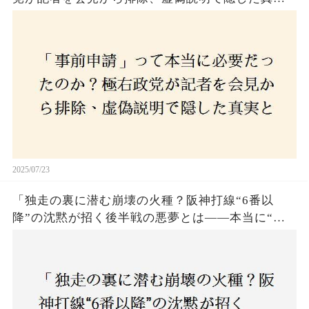
とは？
2025/07/23
「独走の裏に潜む崩壊の火種？阪神打線“6番以
降”の沈黙が招く後半戦の悪夢とは——本当に“強
いチーム”と呼べるのか？」