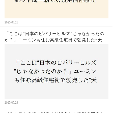
2025/07/23
「ここは“日本のビバリーヒルズ”じゃなかったの
か？」ユーミンも住む高級住宅街で勃発した“天井
バトル”の真相──景観ルールを無視した建築に住
民激怒！
2025/07/23