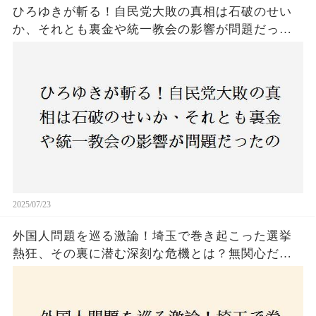
ひろゆきが斬る！自民党大敗の真相は石破のせい
か、それとも裏金や統一教会の影響が問題だった
のか？ 責任論に揺れる自民党に新たな疑惑が浮
上！
2025/07/23
外国人問題を巡る激論！埼玉で巻き起こった選挙
熱狂、その裏に潜む深刻な危機とは？無関心だっ
た市民が感じた「漠然とした不安」、そして「日
本人ファースト」を掲げた新興勢力の台頭。勝因
はネットとSNS、それとも底知れぬ恐怖？政治に無