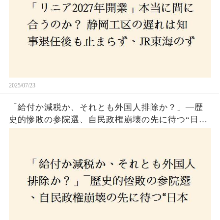
2025/07/23
「給付か減税か、それとも外国人排除か？」―歴
史的惨敗の参院選、自民政権崩壊の先に待つ“日本
経済の自滅シナリオ”とは？なぜ国民は『痛み』を
選び続けるのか