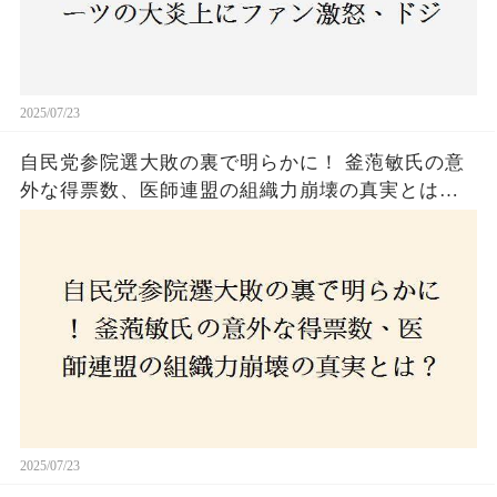
2025/07/23
自民党参院選大敗の裏で明らかに！ 釜萢敏氏の意
外な得票数、医師連盟の組織力崩壊の真実とは？
コロナ禍の注目人物も票を伸ばせず、組織再建の
危機に直面！あなたはこの結果をどう見る？
2025/07/23