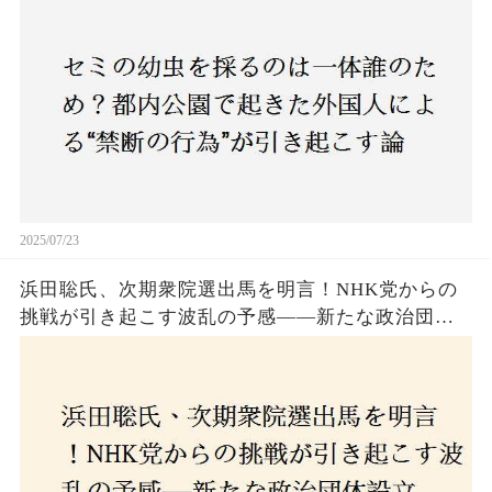
も新たな食文化の一環？
2025/07/23
浜田聡氏、次期衆院選出馬を明言！NHK党からの
挑戦が引き起こす波乱の予感——新たな政治団体
設立に込めた思いとは？「共和党？自由党？」そ
の選択肢に隠された真意とは