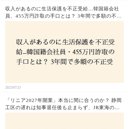
収入があるのに生活保護を不正受給…韓国籍会社
員、455万円詐取の手口とは？ 3年間で多額の不正
受給、広島で逮捕の背景に隠された真実とは！
2025/07/23
「リニア2027年開業」本当に間に合うのか？ 静岡
工区の遅れは知事退任後も止まらず、JR東海のず
さんな計画とは？