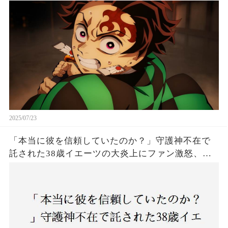
は！
2025/07/23
「本当に彼を信頼していたのか？」守護神不在で
託された38歳イエーツの大炎上にファン激怒、ド
ジャース救援陣の崩壊が止まらないワケとは