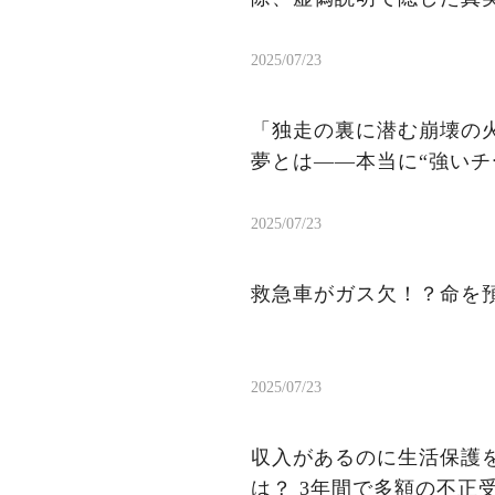
2025/07/23
「独走の裏に潜む崩壊の火
夢とは——本当に“強いチ
2025/07/23
救急車がガス欠！？命を
2025/07/23
収入があるのに生活保護を
は？ 3年間で多額の不正