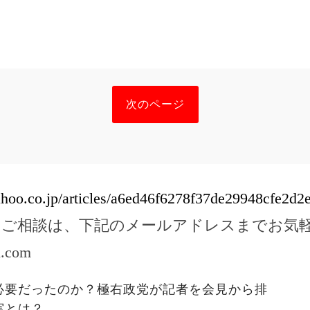
次のページ
yahoo.co.jp/articles/a6ed46f6278f37de29948cfe2d
のご相談は、下記のメールアドレスまでお気
l.com
必要だったのか？極右政党が記者を会見から排
実とは？