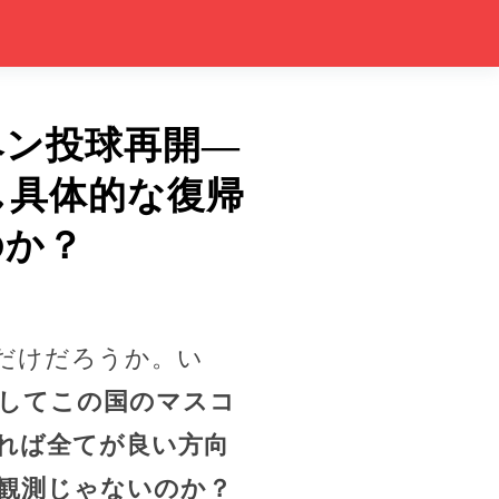
ペン投球再開―
し具体的な復帰
のか？
だけだろうか。い
してこの国のマスコ
れば全てが良い方向
観測じゃないのか？