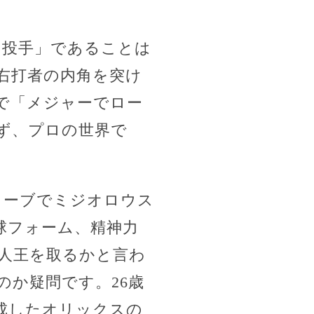
る投手」であることは
右打者の内角を突け
で「メジャーでロー
ず、プロの世界で
イーブでミジオロウス
球フォーム、精神力
人王を取るかと言わ
か疑問です。26歳
成したオリックスの