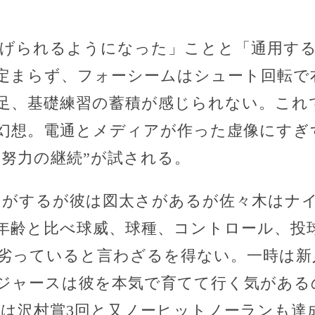
投げられるようになった」ことと「通用す
定まらず、フォーシームはシュート回転で
足、基礎練習の蓄積が感じられない。これ
幻想。電通とメディアが作った虚像にすぎ
“努力の継続”が試される。
じがするが彼は図太さがあるが佐々木はナ
年齢と比べ球威、球種、コントロール、投
劣っていると言わざるを得ない。一時は新
ジャースは彼を本気で育てて行く気があるの
本は沢村賞3回と又ノーヒットノーランも達