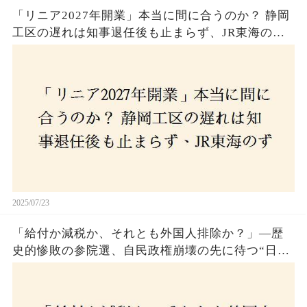
「リニア2027年開業」本当に間に合うのか？ 静岡
工区の遅れは知事退任後も止まらず、JR東海のず
さんな計画とは？
2025/07/23
「給付か減税か、それとも外国人排除か？」―歴
史的惨敗の参院選、自民政権崩壊の先に待つ“日本
経済の自滅シナリオ”とは？なぜ国民は『痛み』を
選び続けるのか