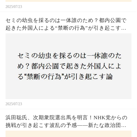
2025/07/23
セミの幼虫を採るのは一体誰のため？都内公園で
起きた外国人による“禁断の行為”が引き起こす論
争とは！子どもたちの楽しみが奪われる？それと
も新たな食文化の一環？
2025/07/23
浜田聡氏、次期衆院選出馬を明言！NHK党からの
挑戦が引き起こす波乱の予感——新たな政治団体
設立に込めた思いとは？「共和党？自由党？」そ