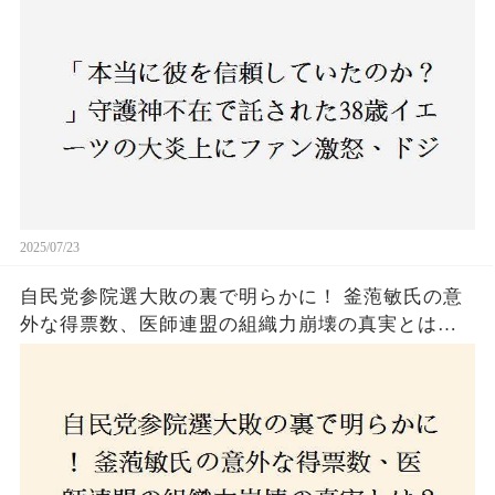
ジャース救援陣の崩壊が止まらないワケとは
2025/07/23
自民党参院選大敗の裏で明らかに！ 釜萢敏氏の意
外な得票数、医師連盟の組織力崩壊の真実とは？
コロナ禍の注目人物も票を伸ばせず、組織再建の
危機に直面！あなたはこの結果をどう見る？