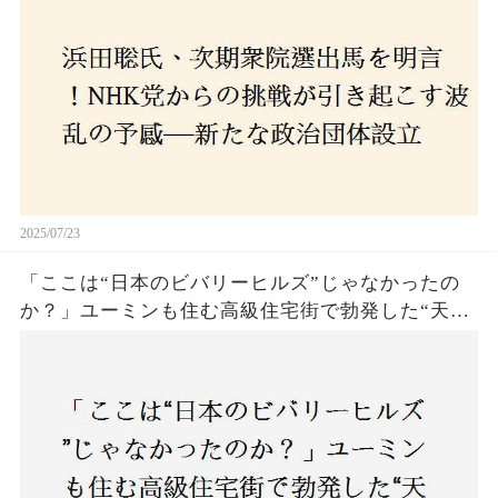
の選択肢に隠された真意とは
2025/07/23
「ここは“日本のビバリーヒルズ”じゃなかったの
か？」ユーミンも住む高級住宅街で勃発した“天井
バトル”の真相──景観ルールを無視した建築に住
民激怒！