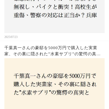
2025/07/23
千葉真一さんの豪邸を5000万円で購入した実業
家、その裏に隠された”水素サプリ”の驚愕の真実
とは？コロナ拒否と30錠の謎のサプリメント。彼
の死と実業家との深い因縁が明らかに！